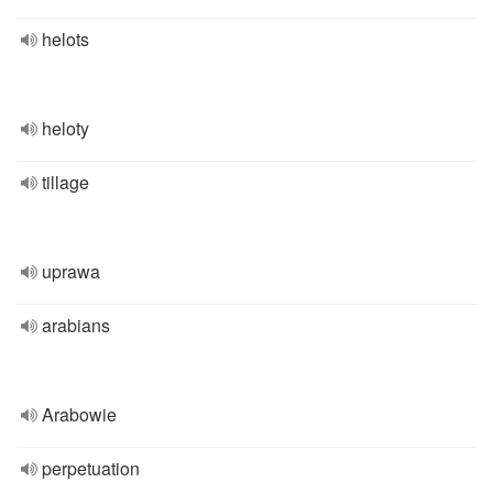
helots
heloty
tillage
uprawa
arabians
Arabowie
perpetuation