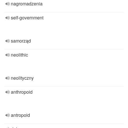
nagromadzenia
self-government
samorząd
neolithic
neolityczny
anthropoid
antropoid