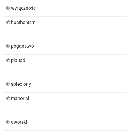
wyłączność
heathenism
pogaństwo
plaited
spleciony
manorial
dworski