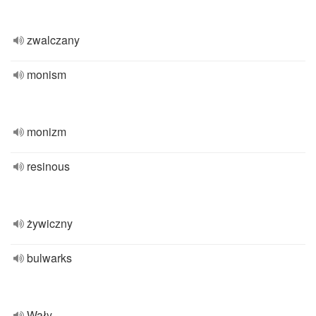
zwalczany
monism
monizm
resinous
żywiczny
bulwarks
Wały