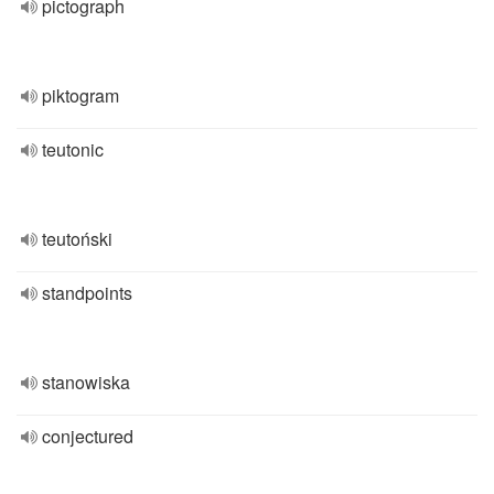
pictograph
piktogram
teutonic
teutoński
standpoints
stanowiska
conjectured