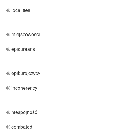
localities
miejscowości
epicureans
epikurejczycy
incoherency
niespójność
combated