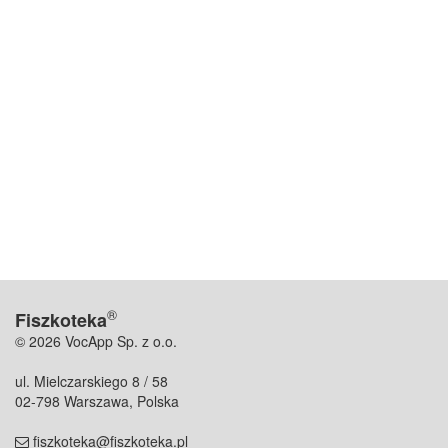
®
Fiszkoteka
© 2026 VocApp Sp. z o.o.
ul. Mielczarskiego 8 / 58
02-798 Warszawa, Polska
fiszkoteka@fiszkoteka.pl