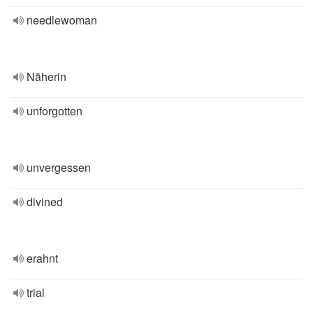
needlewoman
Näherin
unforgotten
unvergessen
divined
erahnt
trial