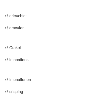
erleuchtet
oracular
Orakel
intonations
Intonationen
crisping