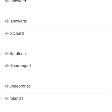
landward
landwärts
pilchard
Sardinen
disarranged
ungeordnet
roland's