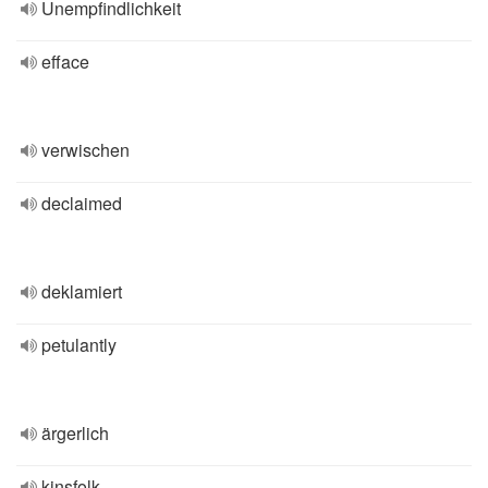
Unempfindlichkeit
efface
verwischen
declaimed
deklamiert
petulantly
ärgerlich
kinsfolk