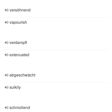
versöhnend
vapourish
verdampft
extenuated
abgeschwächt
sulkily
schmollend