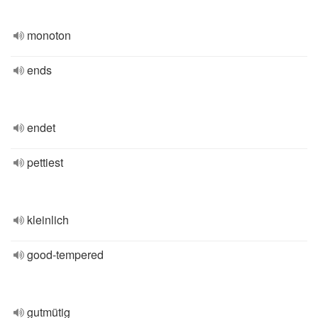
monoton
ends
endet
pettiest
kleinlich
good-tempered
gutmütig