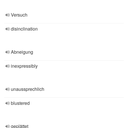
Versuch
disinclination
Abneigung
inexpressibly
unaussprechlich
blustered
geplättet