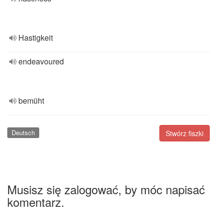
Hastigkeit
endeavoured
bemüht
Deutsch
Stwórz fiszki
Musisz się zalogować, by móc napisać
komentarz.