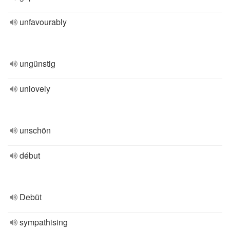
unfavourably
ungünstig
unlovely
unschön
début
Debüt
sympathising