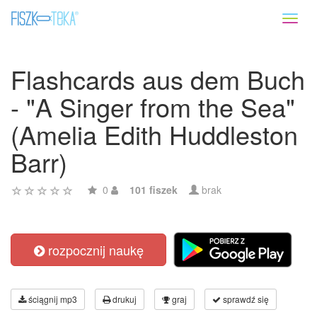
Toggl
naviga
Flashcards aus dem Buch
- "A Singer from the Sea"
(Amelia Edith Huddleston
Barr)
0
101 fiszek
brak
rozpocznij naukę
ściągnij mp3
drukuj
graj
sprawdź się