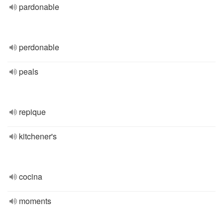
pardonable
perdonable
peals
repique
kitchener's
cocina
moments