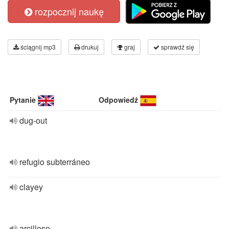
rozpocznij naukę
ściągnij mp3
drukuj
graj
sprawdź się
Pytanie
Odpowiedź
dug-out
refugio subterráneo
clayey
arcilloso