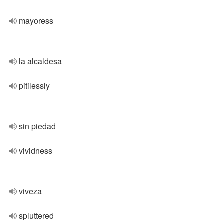
mayoress
la alcaldesa
pitilessly
sin piedad
vividness
viveza
spluttered