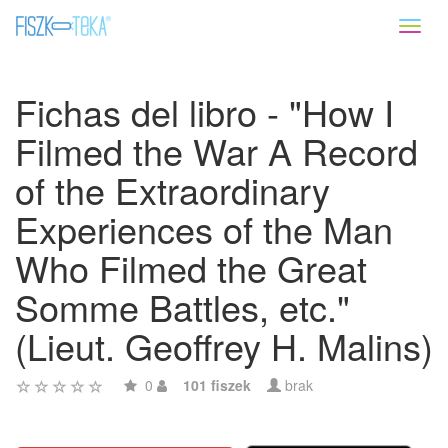
Toggl
naviga
Fichas del libro - "How I
Filmed the War A Record
of the Extraordinary
Experiences of the Man
Who Filmed the Great
Somme Battles, etc."
(Lieut. Geoffrey H. Malins)
0
101 fiszek
brak