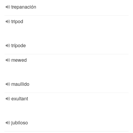
trepanación
tripod
trípode
mewed
maullido
exultant
jubiloso