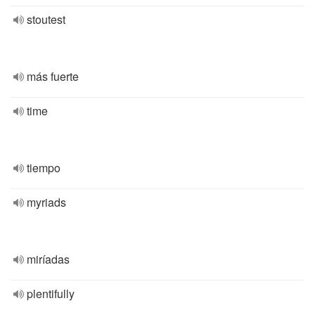
stoutest
más fuerte
time
tiempo
myriads
miríadas
plentifully