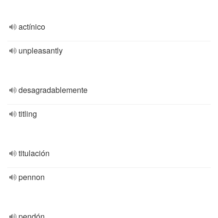
actínico
unpleasantly
desagradablemente
titling
titulación
pennon
pendón