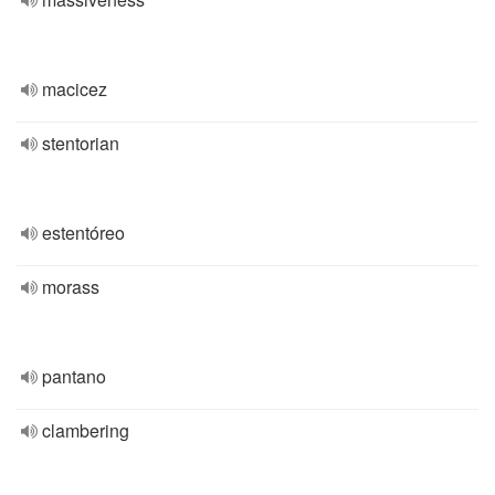
macicez
stentorian
estentóreo
morass
pantano
clambering