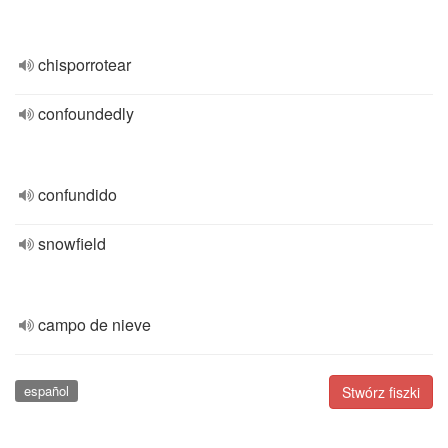
chisporrotear
confoundedly
confundido
snowfield
campo de nieve
español
Stwórz fiszki