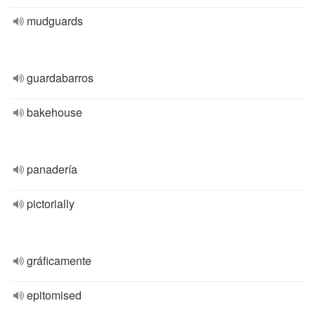
mudguards
guardabarros
bakehouse
panadería
pictorially
gráficamente
epitomised