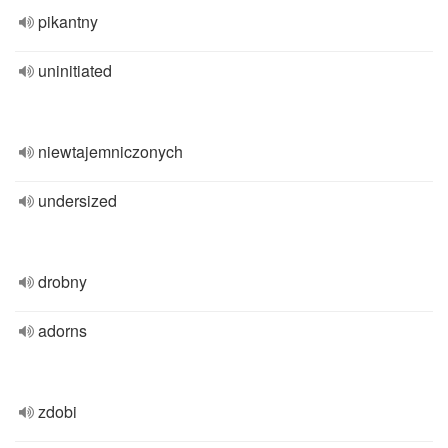
pikantny
uninitiated
niewtajemniczonych
undersized
drobny
adorns
zdobi