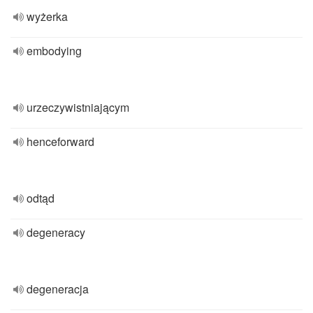
wyżerka
embodying
urzeczywistniającym
henceforward
odtąd
degeneracy
degeneracja