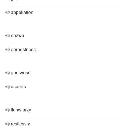
appellation
nazwa
earnestness
gorliwość
usurers
lichwiarzy
restlessly