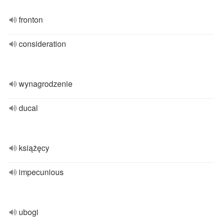
fronton
consideration
wynagrodzenie
ducal
książęcy
impecunious
ubogi