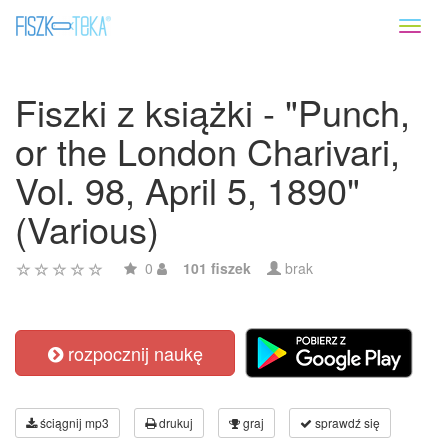
Toggl
naviga
Fiszki z książki - "Punch,
or the London Charivari,
Vol. 98, April 5, 1890"
(Various)
0
101 fiszek
brak
rozpocznij naukę
ściągnij mp3
drukuj
graj
sprawdź się