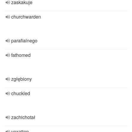
zaskakuje
churchwarden
parafialnego
fathomed
zgłębiony
chuckled
zachichotał
vexation