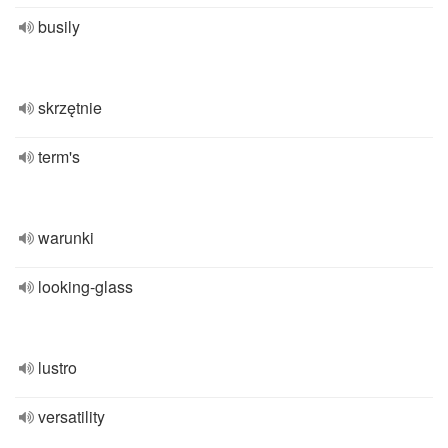
busily
skrzętnie
term's
warunki
looking-glass
lustro
versatility