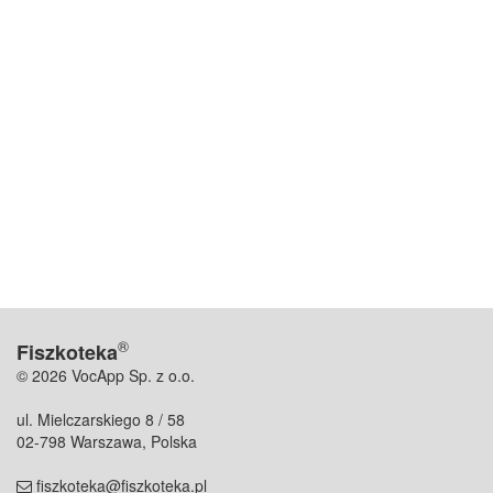
®
Fiszkoteka
© 2026 VocApp Sp. z o.o.
ul. Mielczarskiego 8 / 58
02-798 Warszawa, Polska
fiszkoteka@fiszkoteka.pl