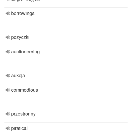
borrowings
pożyczki
auctioneering
aukcja
commodious
przestronny
piratical