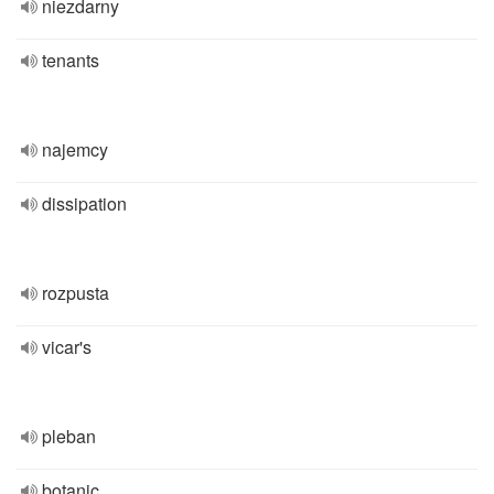
niezdarny
tenants
najemcy
dissipation
rozpusta
vicar's
pleban
botanic