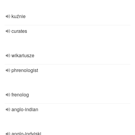
kuźnie
curates
wikariusze
phrenologist
frenolog
anglo-indian
anglo-indyjski