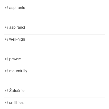
aspirants
aspiranci
well-nigh
prawie
mournfully
Żałośnie
smithies