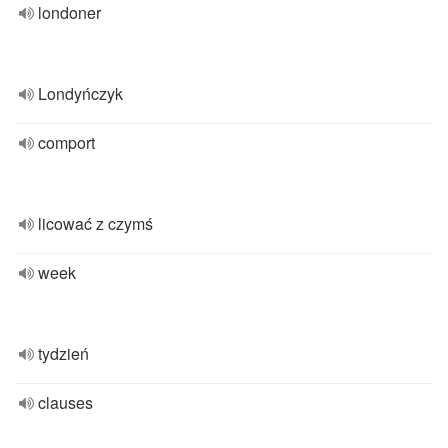
londoner
Londyńczyk
comport
licować z czymś
week
tydzień
clauses