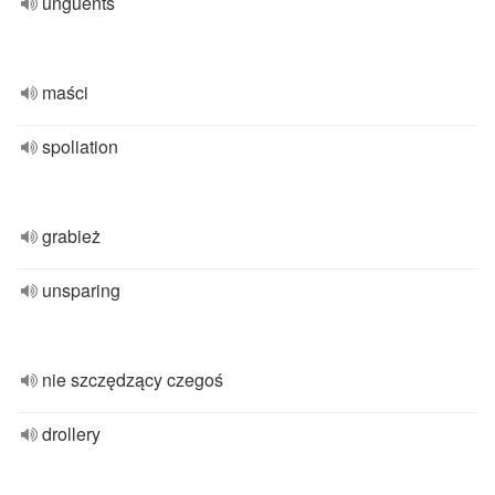
unguents
maści
spoliation
grabież
unsparing
nie szczędzący czegoś
drollery