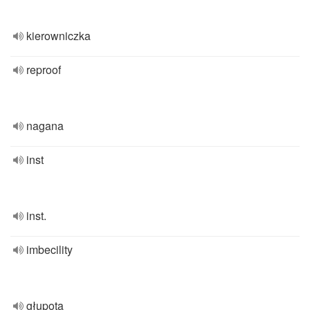
kierowniczka
reproof
nagana
inst
inst.
imbecility
głupota