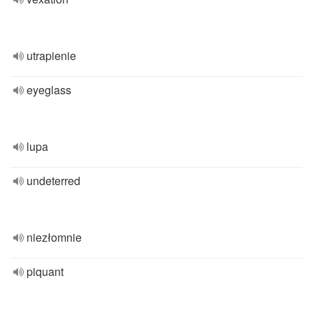
utrapienie
eyeglass
lupa
undeterred
niezłomnie
piquant