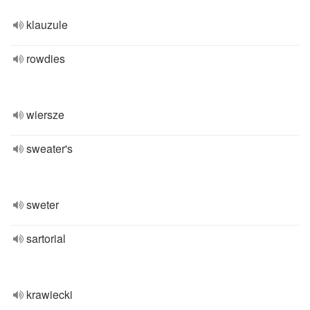
klauzule
rowdies
wiersze
sweater's
sweter
sartorial
krawiecki