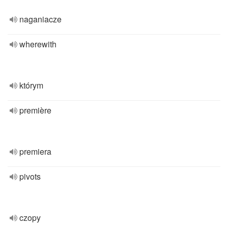
naganiacze
wherewith
którym
première
premiera
pivots
czopy