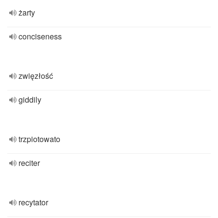
żarty
conciseness
zwięzłość
giddily
trzpiotowato
reciter
recytator