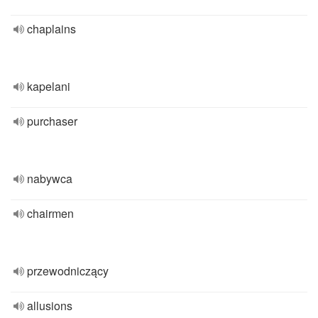
chaplains
kapelani
purchaser
nabywca
chairmen
przewodniczący
allusions