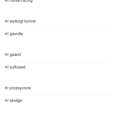
horse-racing
wyścigi konne
gavotte
gawot
suffused
przesycone
stodge