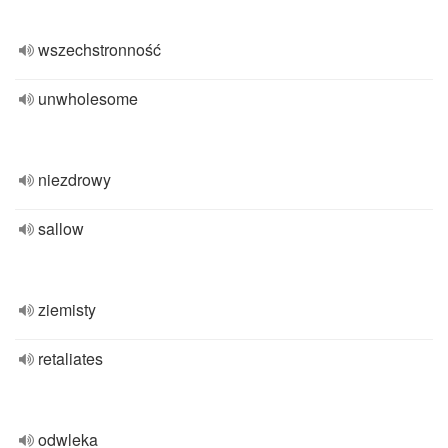
wszechstronność
unwholesome
niezdrowy
sallow
ziemisty
retaliates
odwleka