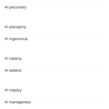
pecuniary
pieniężny
ingenuous
naiwny
betwixt
między
manageress