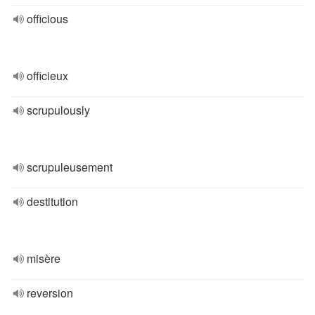
officious
officieux
scrupulously
scrupuleusement
destitution
misère
reversion