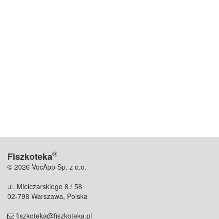
®
Fiszkoteka
© 2026 VocApp Sp. z o.o.
ul. Mielczarskiego 8 / 58
02-798 Warszawa, Polska
fiszkoteka@fiszkoteka.pl