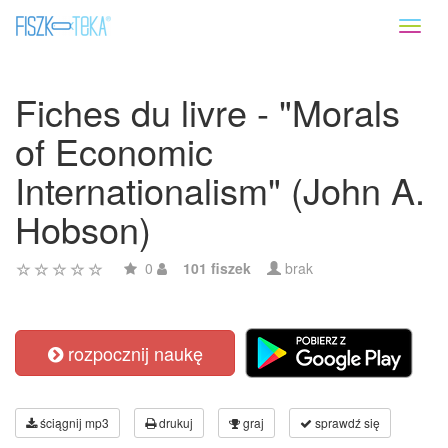
Toggl
naviga
Fiches du livre - "Morals
of Economic
Internationalism" (John A.
Hobson)
0
101 fiszek
brak
rozpocznij naukę
ściągnij mp3
drukuj
graj
sprawdź się