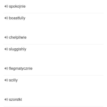
spokojnie
boastfully
chełpliwie
sluggishly
flegmatycznie
scilly
szorstki