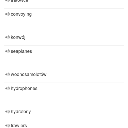
convoying
konwój
seaplanes
wodnosamolotów
hydrophones
hydrofony
trawlers