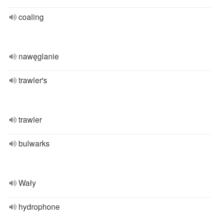
coaling
nawęglanie
trawler's
trawler
bulwarks
Wały
hydrophone