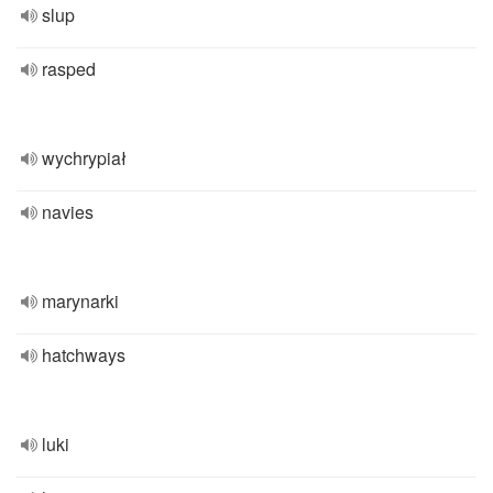
slup
rasped
wychrypiał
navies
marynarki
hatchways
luki