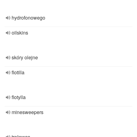
hydrofonowego
oilskins
skóry olejne
flotilla
flotylla
minesweepers
trałowce