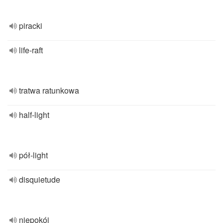
piracki
life-raft
tratwa ratunkowa
half-light
pół-light
disquietude
niepokój