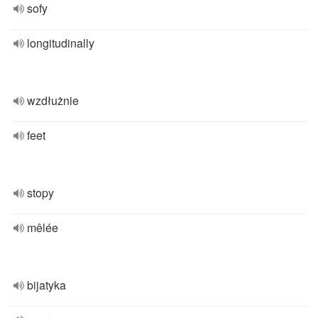
sofy
longitudinally
wzdłużnie
feet
stopy
mêlée
bijatyka