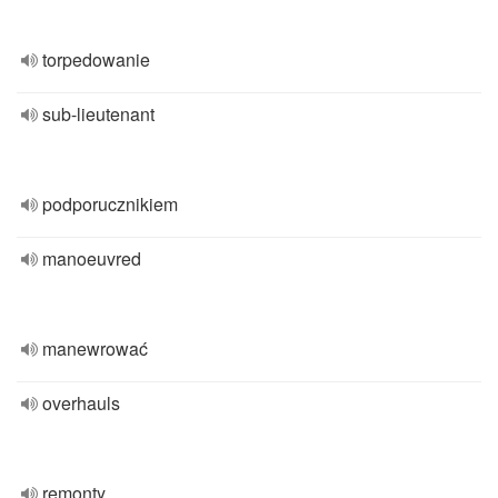
torpedowanie
sub-lieutenant
podporucznikiem
manoeuvred
manewrować
overhauls
remonty