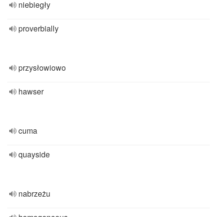
niebiegły
proverbially
przysłowiowo
hawser
cuma
quayside
nabrzeżu