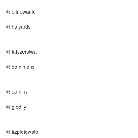
olinowanie
halyards
fałszerstwa
dominions
dominy
giddily
trzpiotowato