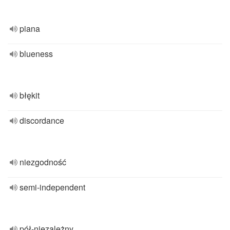
piana
blueness
błękit
discordance
niezgodność
semi-independent
pół-niezależny