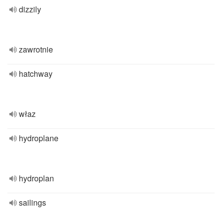
dizzily
zawrotnie
hatchway
właz
hydroplane
hydroplan
sailings