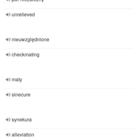
unrelieved
nieuwzględnione
checkmating
maty
sinecure
synekura
alleviation