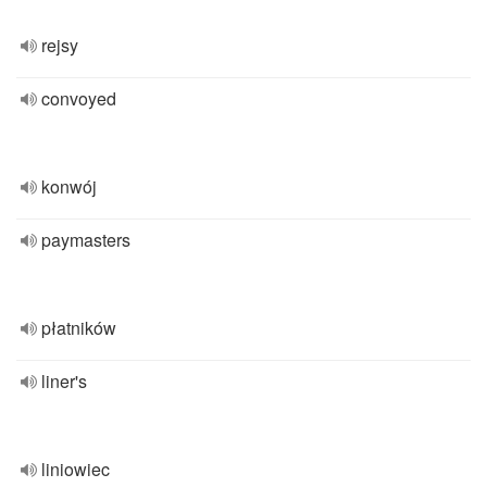
rejsy
convoyed
konwój
paymasters
płatników
liner's
liniowiec