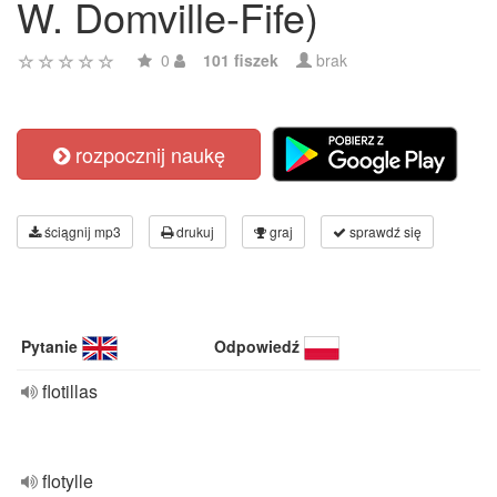
W. Domville-Fife)
0
101 fiszek
brak
rozpocznij naukę
ściągnij mp3
drukuj
graj
sprawdź się
Pytanie
Odpowiedź
flotillas
flotylle