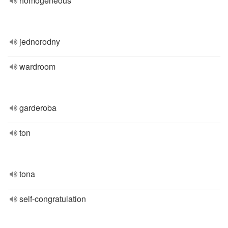
homogeneous
jednorodny
wardroom
garderoba
ton
tona
self-congratulation