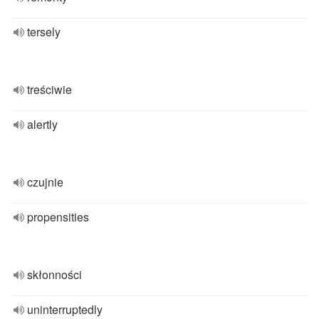
tersely
treściwie
alertly
czujnie
propensities
skłonności
uninterruptedly