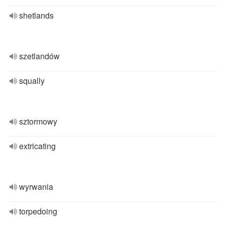
shetlands
szetlandów
squally
sztormowy
extricating
wyrwania
torpedoing