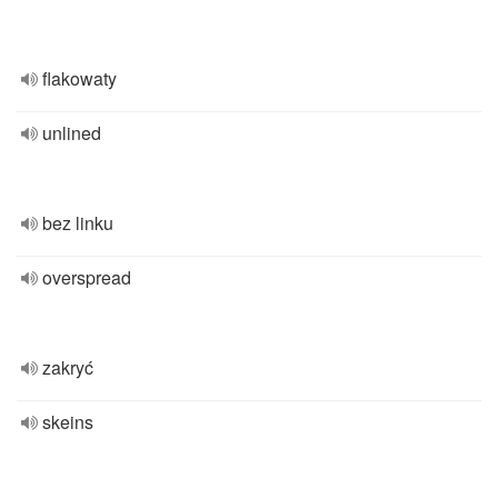
flakowaty
unlined
bez linku
overspread
zakryć
skeins