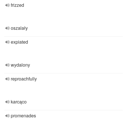
frizzed
oszalały
expiated
wydalony
reproachfully
karcąco
promenades