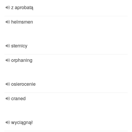
z aprobatą
helmsmen
sternicy
orphaning
osierocenie
craned
wyciągnął