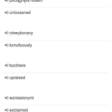
pociągnęła nosem
unloosened
niewykonany
tumultuously
burzliwie
upraised
wzniesionymi
exclaimed