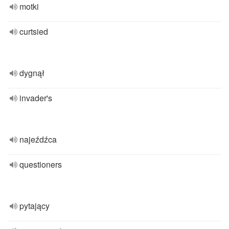
motki
curtsied
dygnął
invader's
najeźdźca
questioners
pytający