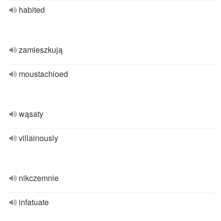
habited
zamieszkują
moustachioed
wąsaty
villainously
nikczemnie
infatuate