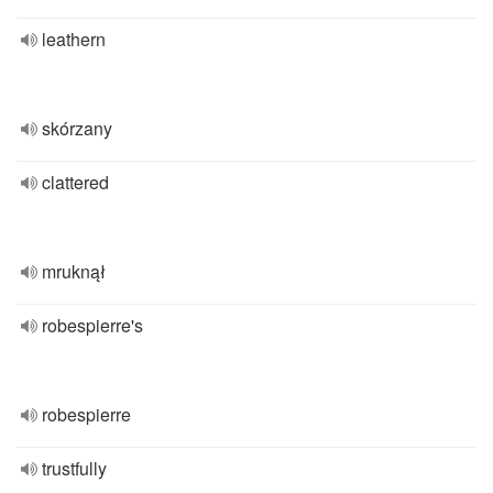
leathern
skórzany
clattered
mruknął
robespierre's
robespierre
trustfully