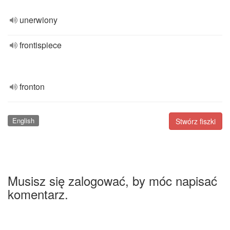
unerwiony
frontispiece
fronton
English
Stwórz fiszki
Musisz się zalogować, by móc napisać
komentarz.