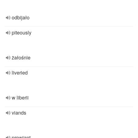
odbijało
piteously
żałośnie
liveried
w liberii
viands
prowiant