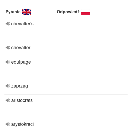
Pytanie
Odpowiedź
chevalier's
chevalier
equipage
zaprząg
aristocrats
arystokraci