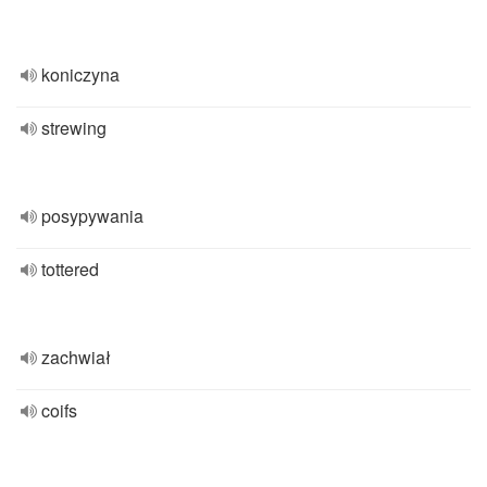
koniczyna
strewing
posypywania
tottered
zachwiał
coifs