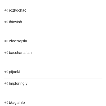
rozkochać
thievish
złodziejski
bacchanalian
pijacki
imploringly
błagalnie