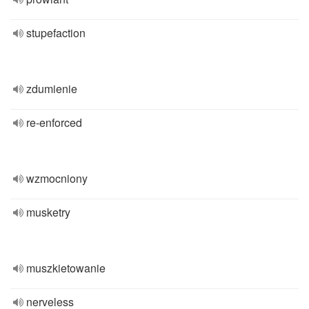
stupefaction
zdumienie
re-enforced
wzmocniony
musketry
muszkietowanie
nerveless