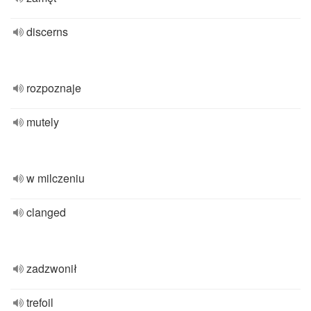
discerns
rozpoznaje
mutely
w milczeniu
clanged
zadzwonił
trefoil