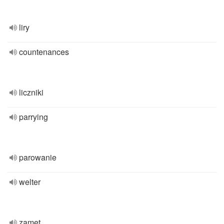
liry
countenances
liczniki
parrying
parowanie
welter
zamęt