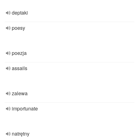
deptaki
poesy
poezja
assails
zalewa
importunate
natrętny