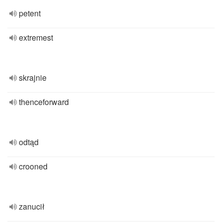
petent
extremest
skrajnie
thenceforward
odtąd
crooned
zanucił