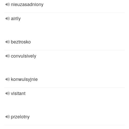
nieuzasadniony
airily
beztrosko
convulsively
konwulsyjnie
visitant
przelotny