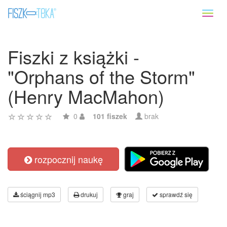
Toggl
naviga
Fiszki z książki -
"Orphans of the Storm"
(Henry MacMahon)
0
101 fiszek
brak
rozpocznij naukę
ściągnij mp3
drukuj
graj
sprawdź się