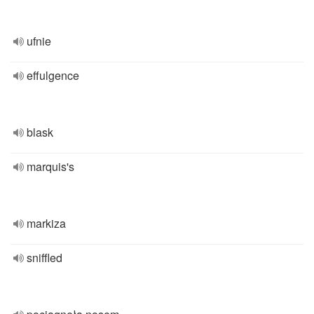
ufnie
effulgence
blask
marquis's
markiza
sniffled