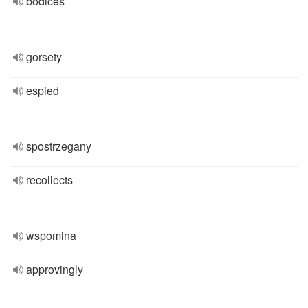
bodices
gorsety
espied
spostrzegany
recollects
wspomina
approvingly