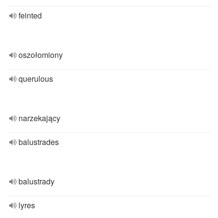
feinted
oszołomiony
querulous
narzekający
balustrades
balustrady
lyres