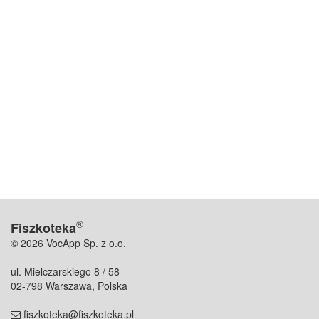
®
Fiszkoteka
© 2026 VocApp Sp. z o.o.
ul. Mielczarskiego 8 / 58
02-798 Warszawa, Polska
fiszkoteka@fiszkoteka.pl