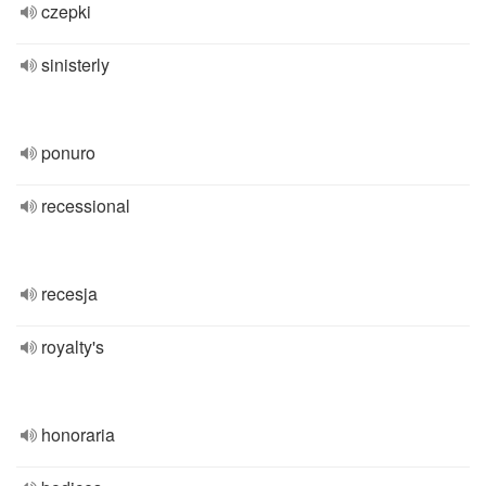
czepki
sinisterly
ponuro
recessional
recesja
royalty's
honoraria