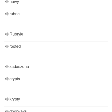
nawy
rubric
Rubryki
roofed
zadaszona
crypts
krypty
doorways