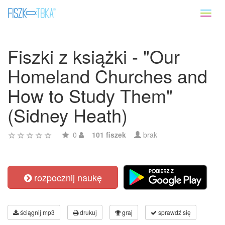
Toggl
naviga
Fiszki z książki - "Our
Homeland Churches and
How to Study Them"
(Sidney Heath)
0
101 fiszek
brak
rozpocznij naukę
ściągnij mp3
drukuj
graj
sprawdź się