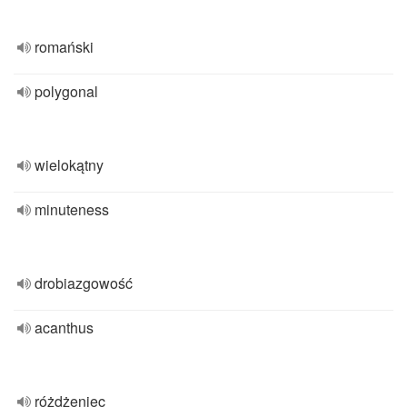
romański
polygonal
wielokątny
minuteness
drobiazgowość
acanthus
różdżeniec