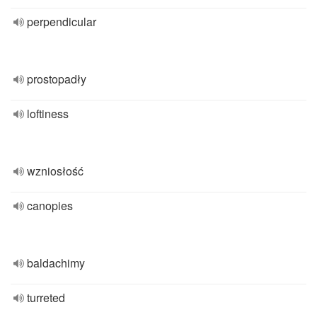
perpendicular
prostopadły
loftiness
wzniosłość
canopies
baldachimy
turreted