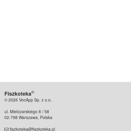
®
Fiszkoteka
© 2026 VocApp Sp. z o.o.
ul. Mielczarskiego 8 / 58
02-798 Warszawa, Polska
fiszkoteka@fiszkoteka.pl