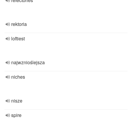
refectories
rektoria
loftiest
najwznioślejsza
niches
nisze
spire