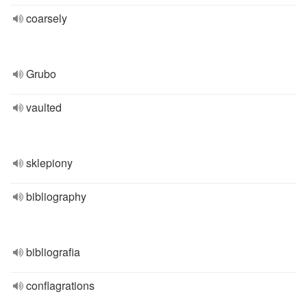
coarsely
Grubo
vaulted
sklepiony
bibliography
bibliografia
conflagrations