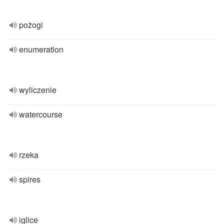
pożogi
enumeration
wyliczenie
watercourse
rzeka
spires
iglice