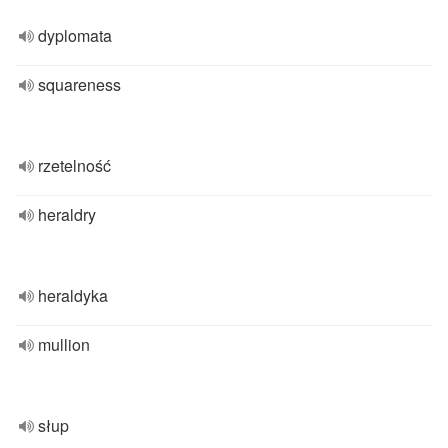
dyplomata
squareness
rzetelność
heraldry
heraldyka
mullion
słup