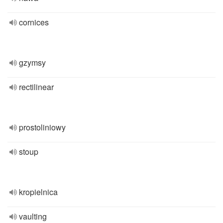
cornices
gzymsy
rectilinear
prostoliniowy
stoup
kropielnica
vaulting