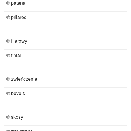
patena
pillared
filarowy
finial
zwieńczenie
bevels
skosy