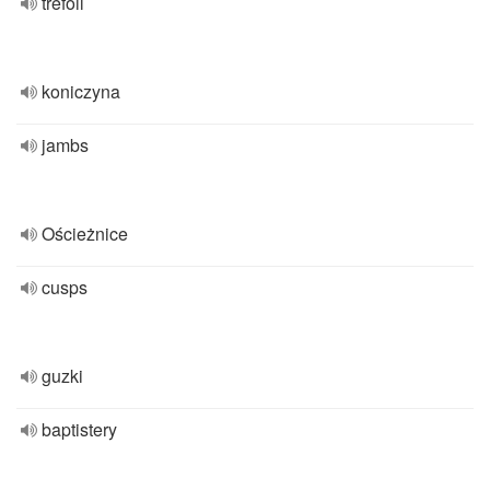
trefoil
koniczyna
jambs
Ościeżnice
cusps
guzki
baptistery