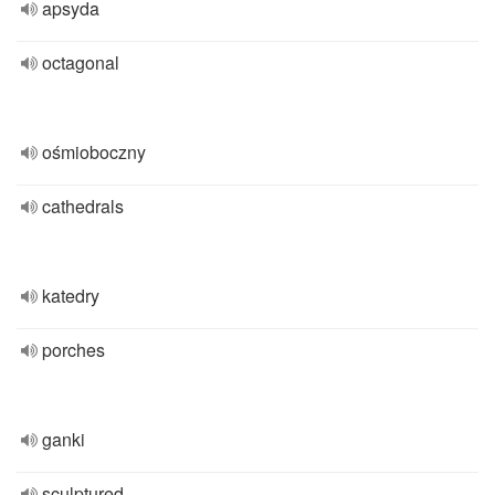
apsyda
octagonal
ośmioboczny
cathedrals
katedry
porches
ganki
sculptured