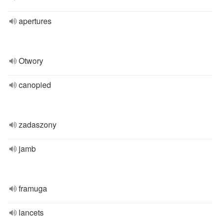
apertures
Otwory
canopied
zadaszony
jamb
framuga
lancets