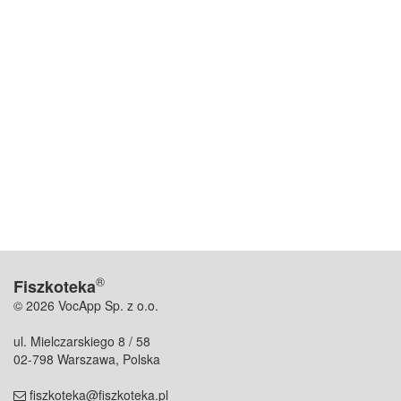
®
Fiszkoteka
© 2026 VocApp Sp. z o.o.
ul. Mielczarskiego 8 / 58
02-798 Warszawa, Polska
fiszkoteka@fiszkoteka.pl