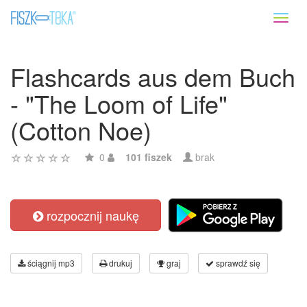
Toggl
naviga
Flashcards aus dem Buch
- "The Loom of Life"
(Cotton Noe)
0
101 fiszek
brak
rozpocznij naukę
ściągnij mp3
drukuj
graj
sprawdź się