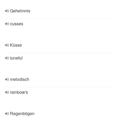
Geheimnis
cusses
Küsse
tuneful
melodisch
rainbow's
Regenbögen