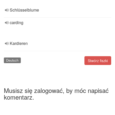
Schlüsselblume
carding
Kardieren
Deutsch
Stwórz fiszki
Musisz się zalogować, by móc napisać
komentarz.