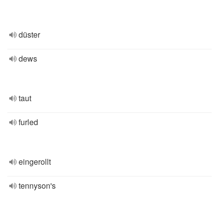
düster
dews
taut
furled
eingerollt
tennyson's