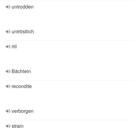
untrodden
untröstlich
rill
Bächlein
recondite
verborgen
strain