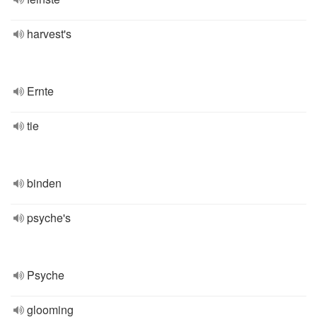
harvest's
Ernte
tie
binden
psyche's
Psyche
glooming