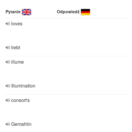
Pytanie
Odpowiedź
loves
liebt
illume
Illumination
consort's
Gemahlin