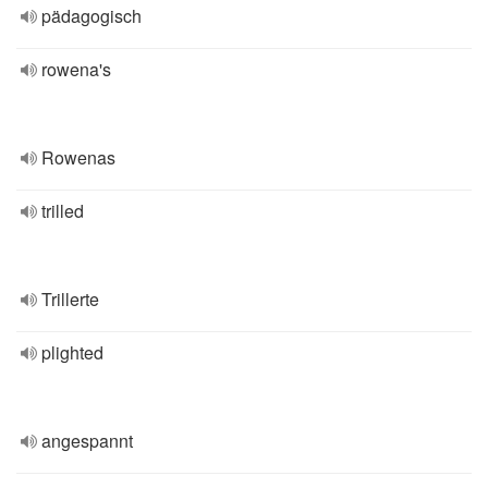
pädagogisch
rowena's
Rowenas
trilled
Trillerte
plighted
angespannt