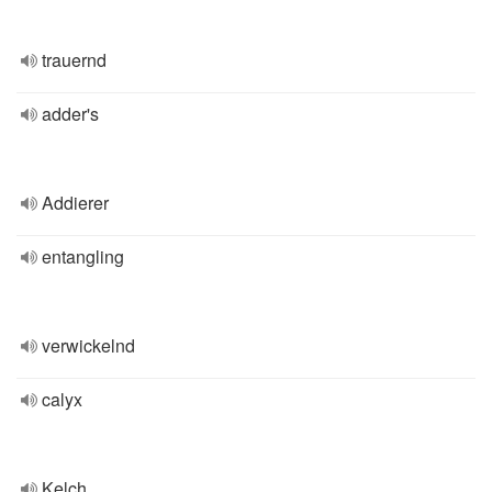
trauernd
adder's
Addierer
entangling
verwickelnd
calyx
Kelch