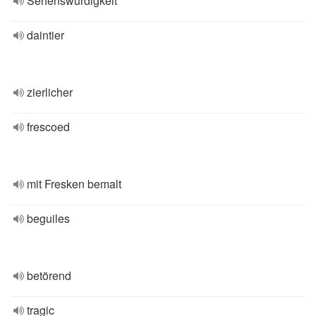
Sehenswürdigkeit
daintier
zierlicher
frescoed
mit Fresken bemalt
beguiles
betörend
tragic