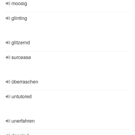
moosig
glinting
glitzernd
surcease
überraschen
untutored
unerfahren