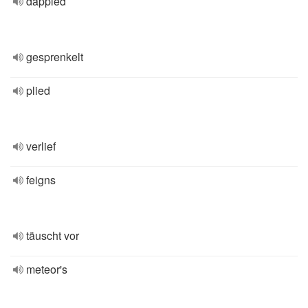
dappled
gesprenkelt
plied
verlief
feigns
täuscht vor
meteor's