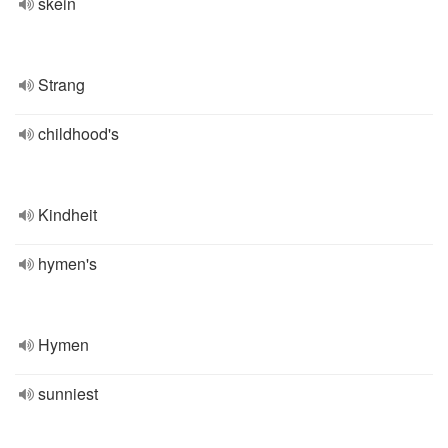
skein
Strang
childhood's
Kindheit
hymen's
Hymen
sunniest