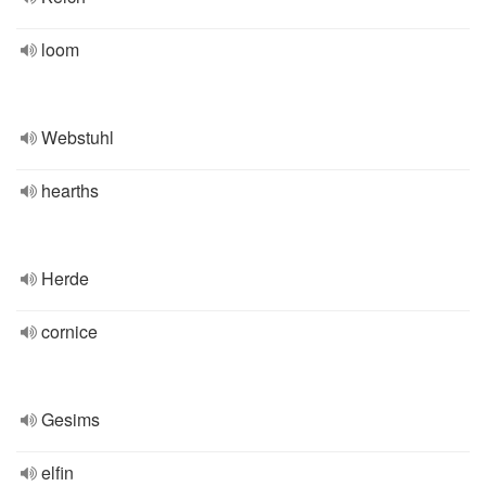
loom
Webstuhl
hearths
Herde
cornice
Gesims
elfin