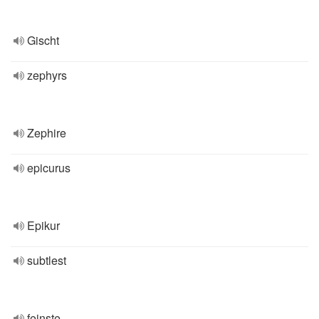
Gischt
zephyrs
Zephire
epicurus
Epikur
subtlest
feinste