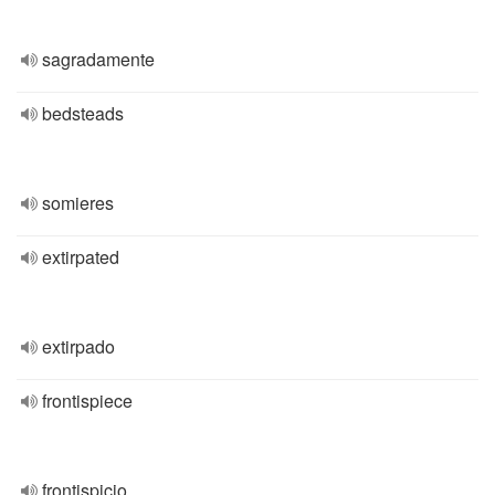
sagradamente
bedsteads
somieres
extirpated
extirpado
frontispiece
frontispicio