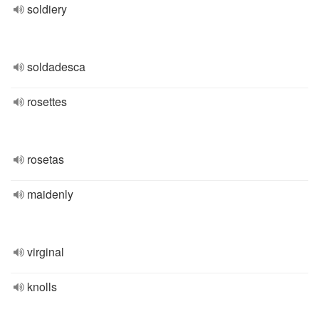
soldiery
soldadesca
rosettes
rosetas
maidenly
virginal
knolls