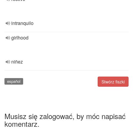
intranquilo
girlhood
niñez
español
Stwórz fiszki
Musisz się zalogować, by móc napisać
komentarz.