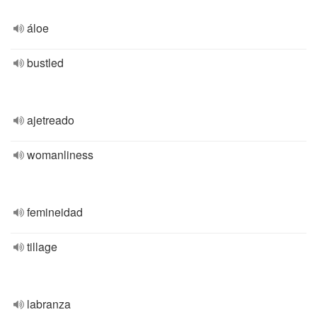
áloe
bustled
ajetreado
womanliness
femineidad
tillage
labranza