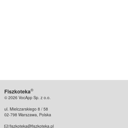
®
Fiszkoteka
© 2026 VocApp Sp. z o.o.
ul. Mielczarskiego 8 / 58
02-798 Warszawa, Polska
fiszkoteka@fiszkoteka.pl