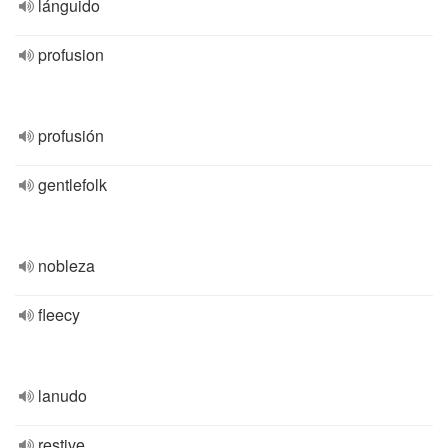
lánguido
profusion
profusión
gentlefolk
nobleza
fleecy
lanudo
restive