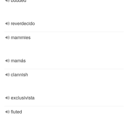
budded
reverdecido
mammies
mamás
clannish
exclusivista
fluted