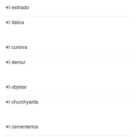
estriado
italics
cursiva
demur
objetar
churchyards
cementerios