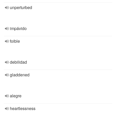
unperturbed
impávido
foible
debilidad
gladdened
alegre
heartlessness