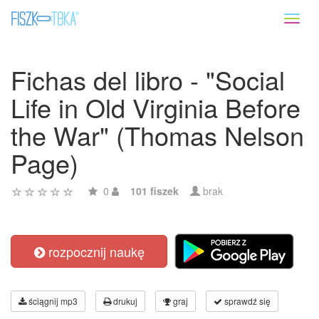
Toggl
naviga
Fichas del libro - "Social
Life in Old Virginia Before
the War" (Thomas Nelson
Page)
0
101 fiszek
brak
rozpocznij naukę
ściągnij mp3
drukuj
graj
sprawdź się