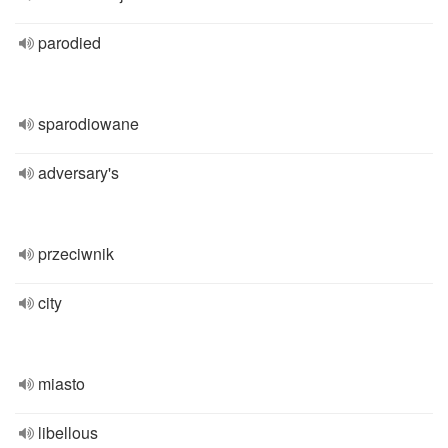
parodied
sparodiowane
adversary's
przeciwnik
city
miasto
libellous