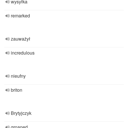
wysyłka
remarked
zauważył
incredulous
nieufny
briton
Brytyjczyk
groaned