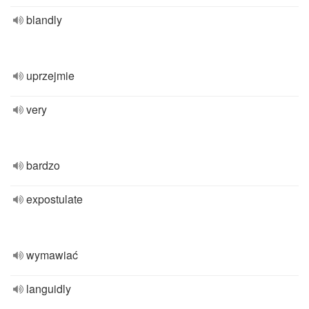
blandly
uprzejmie
very
bardzo
expostulate
wymawiać
languidly