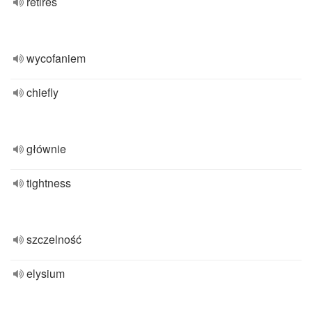
retires
wycofaniem
chiefly
głównie
tightness
szczelność
elysium