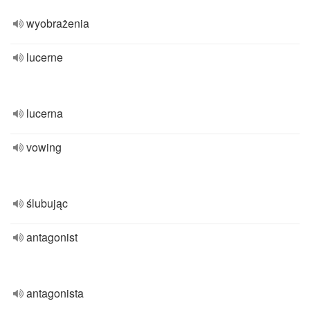
wyobrażenia
lucerne
lucerna
vowing
ślubując
antagonist
antagonista