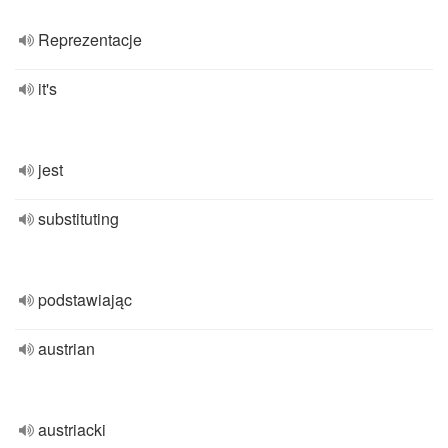
Reprezentacje
it's
jest
substituting
podstawiając
austrian
austriacki