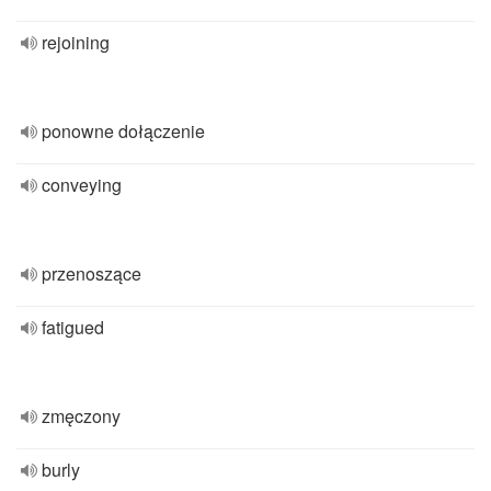
rejoining
ponowne dołączenie
conveying
przenoszące
fatigued
zmęczony
burly