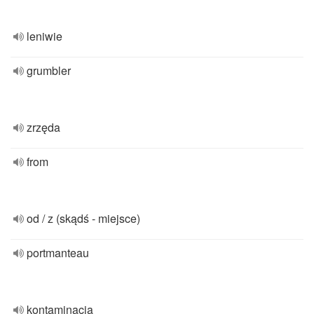
leniwie
grumbler
zrzęda
from
od / z (skądś - miejsce)
portmanteau
kontaminacja