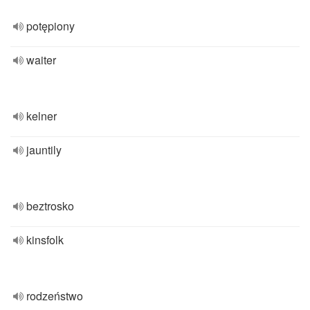
potępiony
waiter
kelner
jauntily
beztrosko
kinsfolk
rodzeństwo