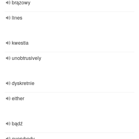
brązowy
lines
kwestia
unobtrusively
dyskretnie
either
bądź
everybody