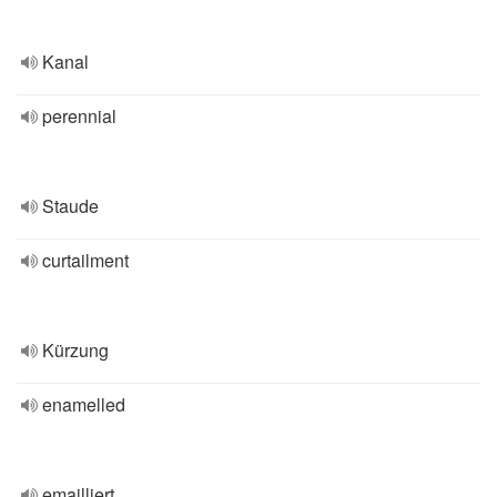
Kanal
perennial
Staude
curtailment
Kürzung
enamelled
emailliert