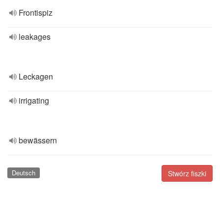
Frontispiz
leakages
Leckagen
irrigating
bewässern
Deutsch
Stwórz fiszki