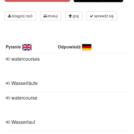
ściągnij mp3
drukuj
graj
sprawdź się
Pytanie
Odpowiedź
watercourses
Wasserläufe
watercourse
Wasserlauf