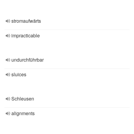
stromaufwärts
impracticable
undurchführbar
sluices
Schleusen
alignments