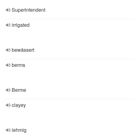
Superintendent
irrigated
bewässert
berms
Berme
clayey
lehmig