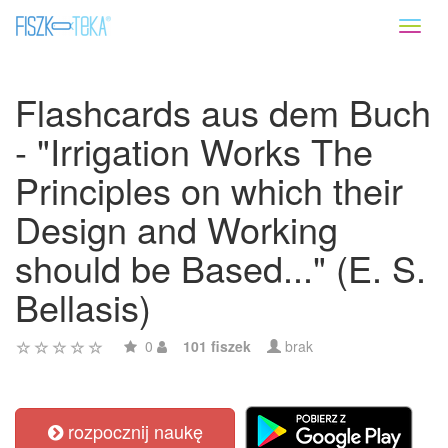
Toggl
naviga
Flashcards aus dem Buch
- "Irrigation Works The
Principles on which their
Design and Working
should be Based..." (E. S.
Bellasis)
0
101 fiszek
brak
rozpocznij naukę