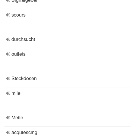
scours
durchsucht
outlets
Steckdosen
mile
Meile
acquiescing