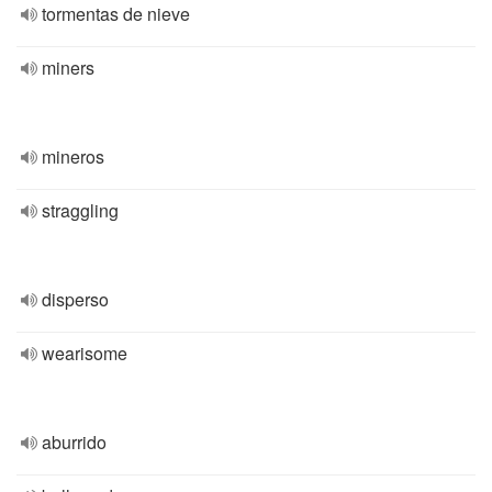
tormentas de nieve
miners
mineros
straggling
disperso
wearisome
aburrido