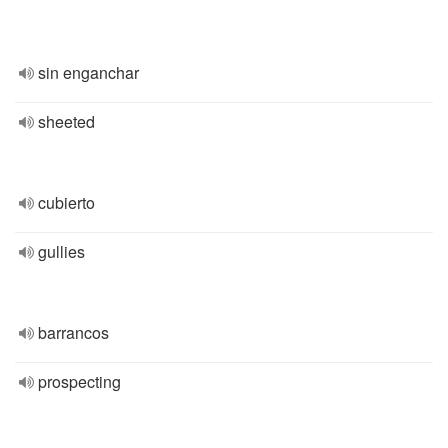
sin enganchar
sheeted
cubierto
gullies
barrancos
prospecting