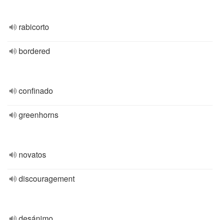
rabicorto
bordered
confinado
greenhorns
novatos
discouragement
desánimo