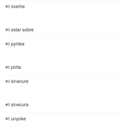
overlie
estar sobre
pyrites
pirita
sinecure
sinecura
unyoke