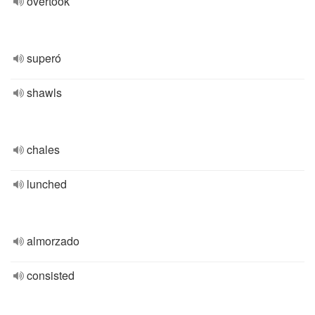
overtook
superó
shawls
chales
lunched
almorzado
consisted