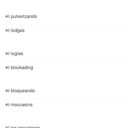
pulverizando
lodges
logias
blockading
bloqueando
moccasins
los mocasines