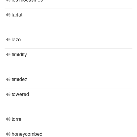
lariat
lazo
timidity
timidez
towered
torre
honeycombed