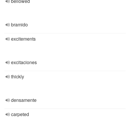
bellowed
bramido
excitements
excitaciones
thickly
densamente
carpeted