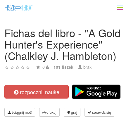
Toggl
naviga
Fichas del libro - "A Gold
Hunter's Experience"
(Chalkley J. Hambleton)
0
101 fiszek
brak
rozpocznij naukę
ściągnij mp3
drukuj
graj
sprawdź się