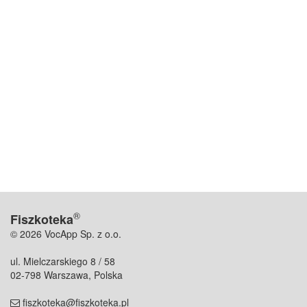
®
Fiszkoteka
© 2026 VocApp Sp. z o.o.
ul. Mielczarskiego 8 / 58
02-798 Warszawa, Polska
fiszkoteka@fiszkoteka.pl