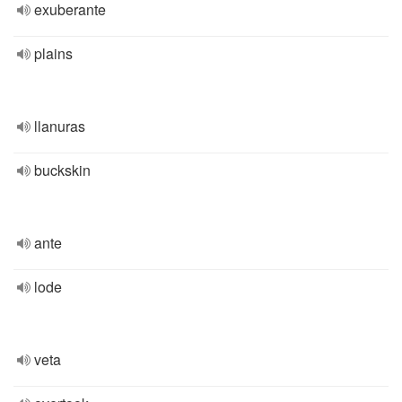
exuberante
plains
llanuras
buckskin
ante
lode
veta