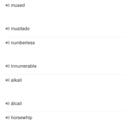
mused
musitado
numberless
innumerable
alkali
álcali
horsewhip