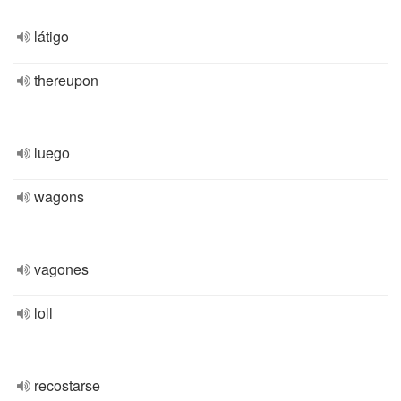
látigo
thereupon
luego
wagons
vagones
loll
recostarse