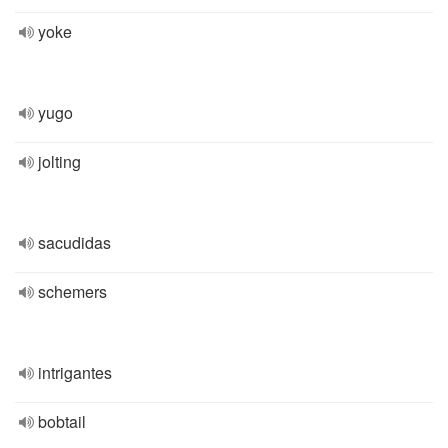
yoke
yugo
jolting
sacudidas
schemers
intrigantes
bobtail