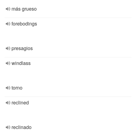
más grueso
forebodings
presagios
windlass
torno
reclined
reclinado