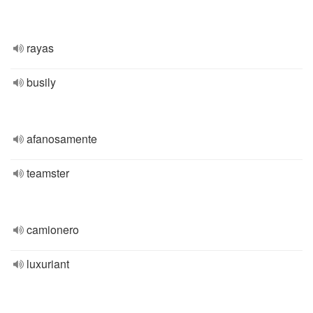
rayas
busily
afanosamente
teamster
camionero
luxuriant