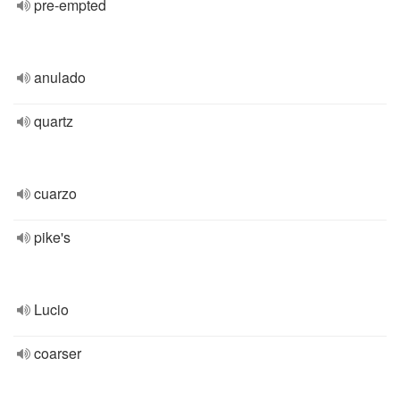
pre-empted
anulado
quartz
cuarzo
pike's
Lucio
coarser