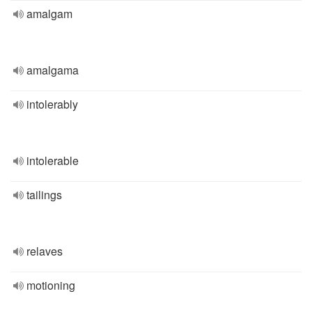
amalgam
amalgama
intolerably
intolerable
tailings
relaves
motioning