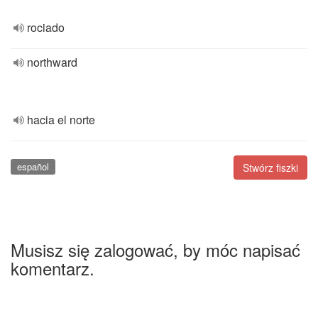
rociado
northward
hacia el norte
español
Stwórz fiszki
Musisz się zalogować, by móc napisać
komentarz.