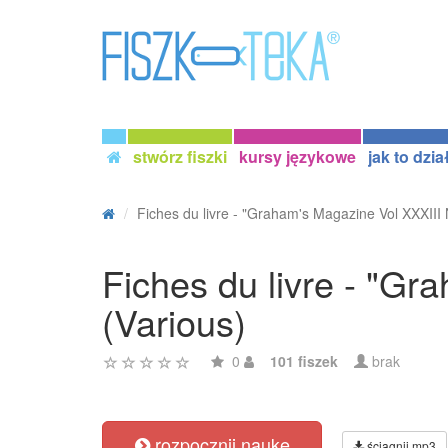
stwórz fiszki
kursy językowe
jak to dzia
Fiches du livre - "Graham's Magazine Vol XXXIII 
Fiches du livre - "Gr
(Various)
0
101 fiszek
brak
rozpocznij naukę
ściągnij mp3