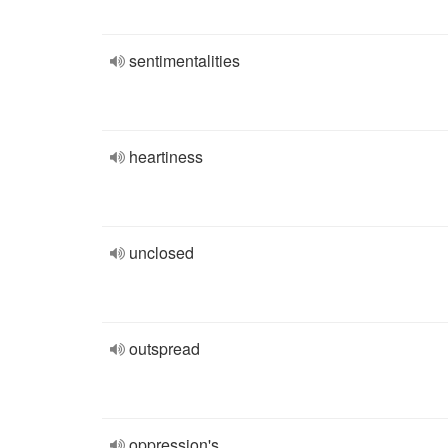
sentimentalities
heartiness
unclosed
outspread
oppression's