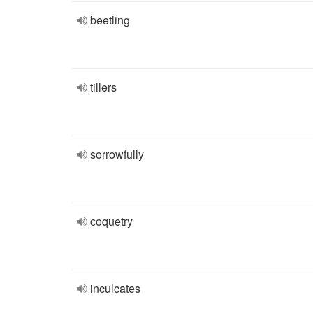
beetling
tillers
sorrowfully
coquetry
inculcates