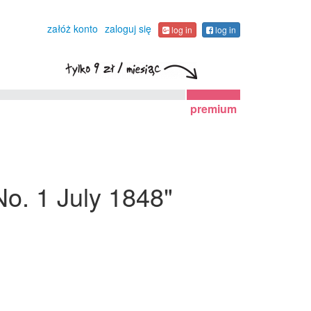
załóż konto
zaloguj się
log in
log in
premium
No. 1 July 1848"