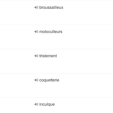
broussailleux
motoculteurs
tristement
coquetterie
inculque