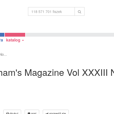
ła
katalog
No...
aham's Magazine Vol XXXIII 
drukuj
graj
sprawdź się