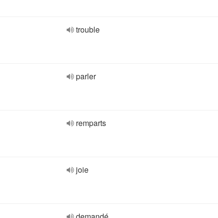
trouble
parler
remparts
joie
demandé