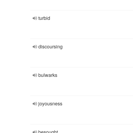
turbid
discoursing
bulwarks
joyousness
besought