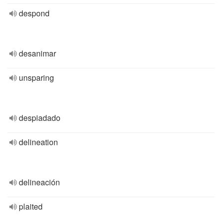
despond
desanimar
unsparing
despiadado
delineation
delineación
plaited