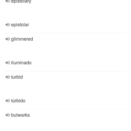
epistolary
epistolar
glimmered
iluminado
turbid
túrbido
bulwarks