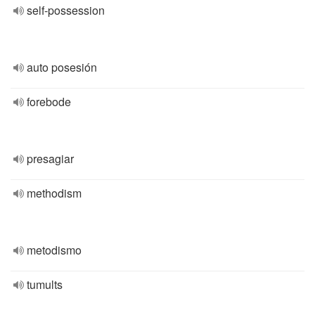
self-possession
auto posesión
forebode
presagiar
methodism
metodismo
tumults