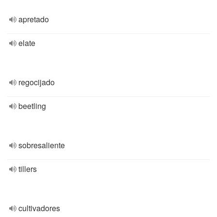
apretado
elate
regocijado
beetling
sobresaliente
tillers
cultivadores