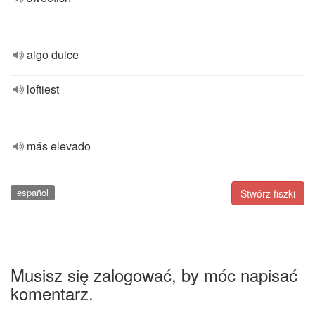
algo dulce
loftiest
más elevado
español
Stwórz fiszki
Musisz się zalogować, by móc napisać
komentarz.