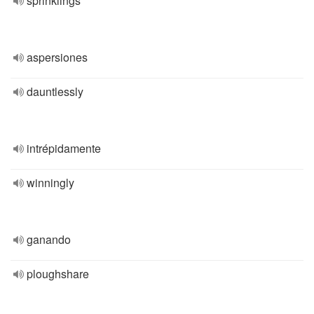
sprinklings
aspersiones
dauntlessly
intrépidamente
winningly
ganando
ploughshare