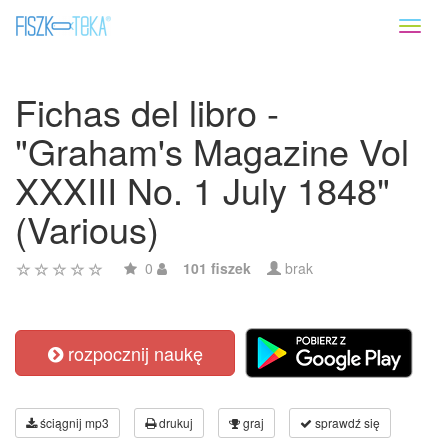
Toggl
naviga
Fichas del libro -
"Graham's Magazine Vol
XXXIII No. 1 July 1848"
(Various)
0
101 fiszek
brak
rozpocznij naukę
ściągnij mp3
drukuj
graj
sprawdź się