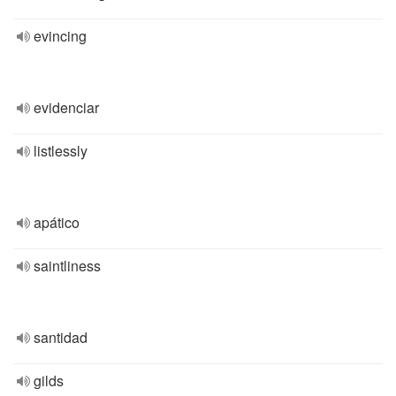
evincing
evidenciar
listlessly
apático
saintliness
santidad
gilds