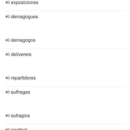
exposiciones
demagogues
demagogos
deliverers
repartidores
suffrages
sufragios
poetical