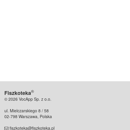
®
Fiszkoteka
© 2026 VocApp Sp. z o.o.
ul. Mielczarskiego 8 / 58
02-798 Warszawa, Polska
fiszkoteka@fiszkoteka.pl