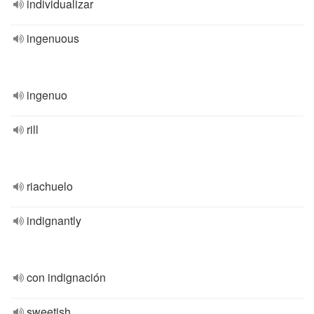
individualizar
ingenuous
ingenuo
rill
riachuelo
indignantly
con indignación
sweetish