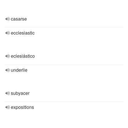
casarse
ecclesiastic
eclesiástico
underlie
subyacer
expositions