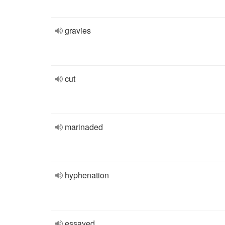
gravies
cut
marinaded
hyphenation
essayed