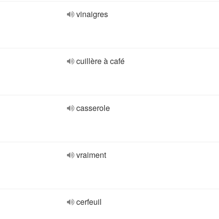
vinaigres
cuillère à café
casserole
vraiment
cerfeuil