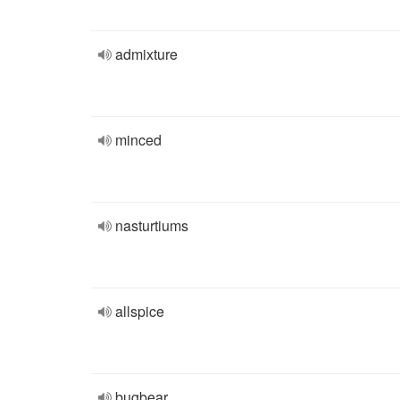
admixture
minced
nasturtiums
allspice
bugbear