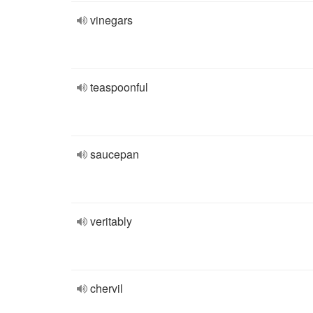
vinegars
teaspoonful
saucepan
veritably
chervil