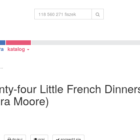
ła
katalog
..
enty-four Little French Dinn
ra Moore)
drukuj
graj
sprawdź się