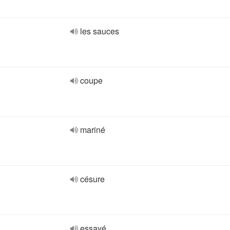
les sauces
coupe
mariné
césure
essayé