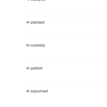
planked
coarsely
parboil
sojourned