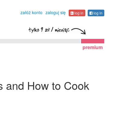
załóż konto
zaloguj się
log in
log in
premium
ers and How to Cook