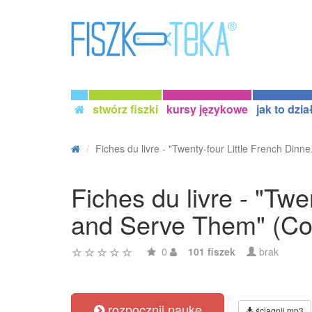
stwórz fiszki
kursy językowe
jak to dzia
Fiches du livre - "Twenty-four Little French Dinne.
Fiches du livre - "Tw
and Serve Them" (Co
0
101 fiszek
brak
rozpocznij naukę
ściągnij mp3