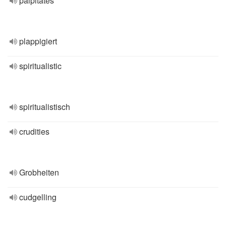
palpitates
plappigiert
spiritualistic
spiritualistisch
crudities
Grobheiten
cudgelling