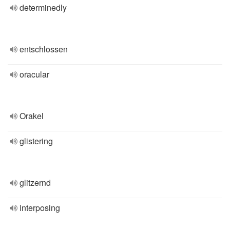
determinedly
entschlossen
oracular
Orakel
glistering
glitzernd
interposing