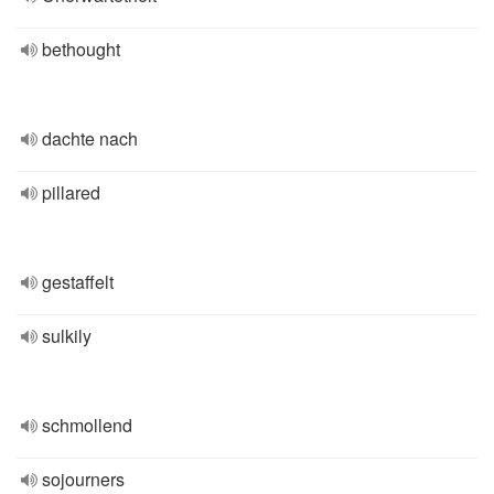
bethought
dachte nach
pillared
gestaffelt
sulkily
schmollend
sojourners