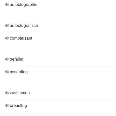
autobiographic
autobiografisch
complaisant
gefällig
assenting
zustimmen
breasting