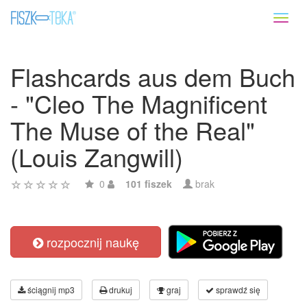
Toggl
naviga
Flashcards aus dem Buch
- "Cleo The Magnificent
The Muse of the Real"
(Louis Zangwill)
0
101 fiszek
brak
rozpocznij naukę
ściągnij mp3
drukuj
graj
sprawdź się