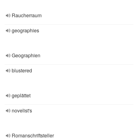
Raucherraum
geographies
Geographien
blustered
geplättet
novelist's
Romanschriftsteller