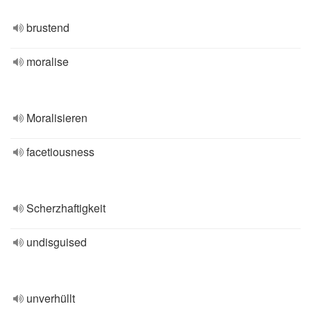
brustend
moralise
Moralisieren
facetiousness
Scherzhaftigkeit
undisguised
unverhüllt