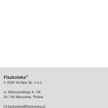
®
Fiszkoteka
© 2026 VocApp Sp. z o.o.
ul. Mielczarskiego 8 / 58
02-798 Warszawa, Polska
fiszkoteka@fiszkoteka.pl