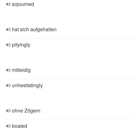
sojourned
hat sich aufgehalten
pityingly
mitleidig
unhesitatingly
ohne Zögern
boated