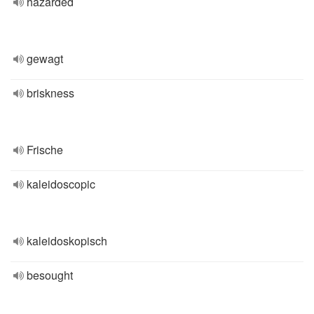
hazarded
gewagt
briskness
Frische
kaleidoscopic
kaleidoskopisch
besought