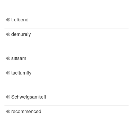
treibend
demurely
sittsam
taciturnity
Schweigsamkeit
recommenced