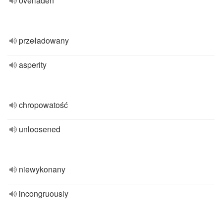
overladen
przeładowany
asperity
chropowatość
unloosened
niewykonany
incongruously