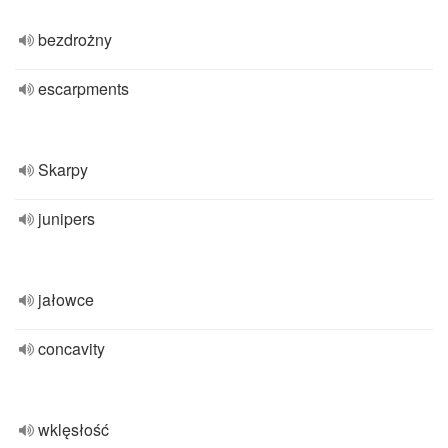
bezdrożny
escarpments
Skarpy
junipers
jałowce
concavity
wklęsłość