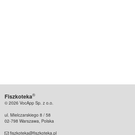
®
Fiszkoteka
© 2026 VocApp Sp. z o.o.
ul. Mielczarskiego 8 / 58
02-798 Warszawa, Polska
fiszkoteka@fiszkoteka.pl