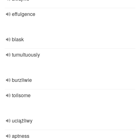
effulgence
blask
tumultuously
burzliwie
toilsome
uciążliwy
aptness