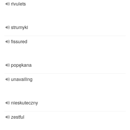
rivulets
strumyki
fissured
popękana
unavailing
nieskuteczny
zestful