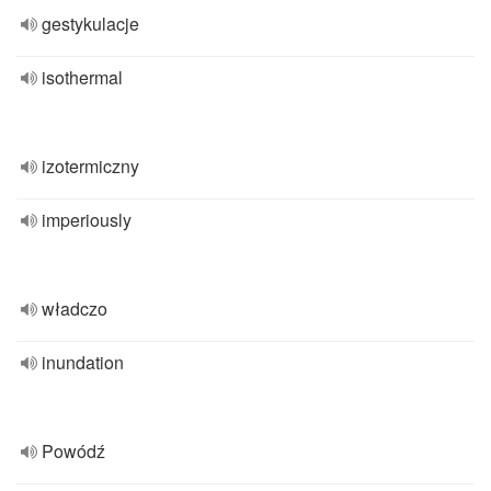
gestykulacje
isothermal
izotermiczny
imperiously
władczo
inundation
Powódź