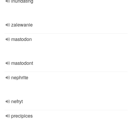
inundating
zalewanie
mastodon
mastodont
nephrite
nefryt
precipices