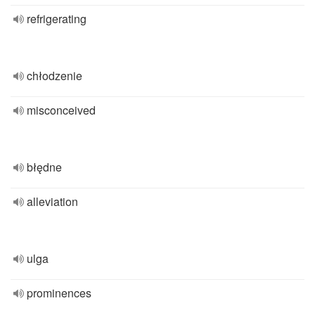
refrigerating
chłodzenie
misconceived
błędne
alleviation
ulga
prominences