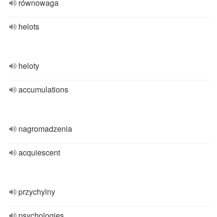
równowaga
helots
heloty
accumulations
nagromadzenia
acquiescent
przychylny
psychologies