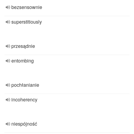
bezsensownie
superstitiously
przesądnie
entombing
pochłanianie
incoherency
niespójność