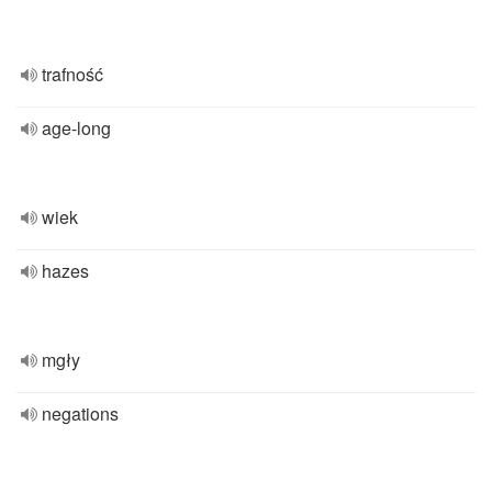
trafność
age-long
wiek
hazes
mgły
negations