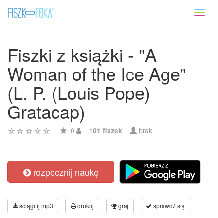
Toggl
naviga
Fiszki z książki - "A
Woman of the Ice Age"
(L. P. (Louis Pope)
Gratacap)
0
101 fiszek
brak
rozpocznij naukę
ściągnij mp3
drukuj
graj
sprawdź się