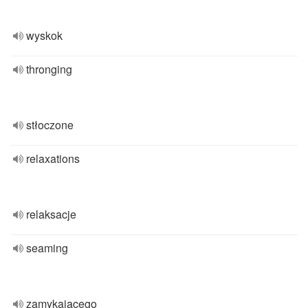
wyskok
thronging
stłoczone
relaxations
relaksacje
seaming
zamykającego