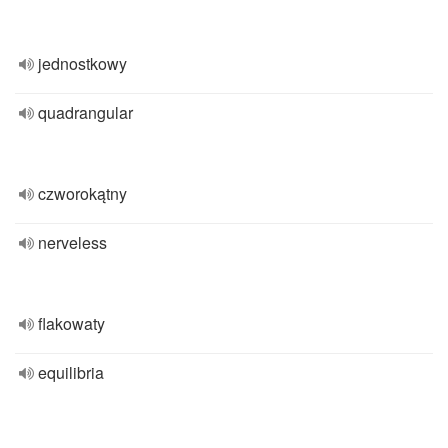
jednostkowy
quadrangular
czworokątny
nerveless
flakowaty
equilibria