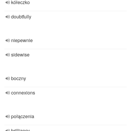
kółeczko
doubtfully
niepewnie
sidewise
boczny
connexions
połączenia
brilliancy