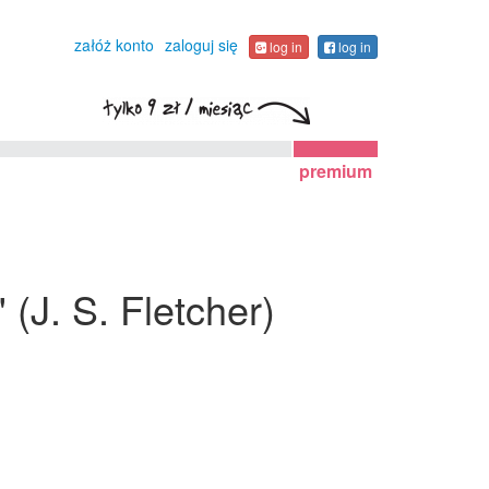
załóż konto
zaloguj się
log in
log in
premium
(J. S. Fletcher)