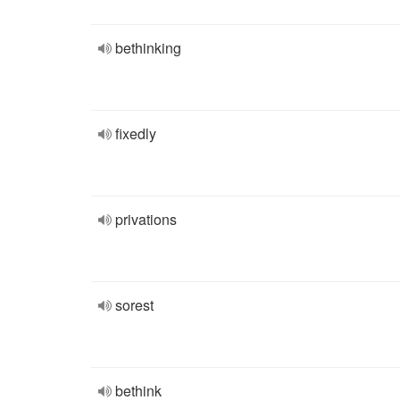
bethinking
fixedly
privations
sorest
bethink