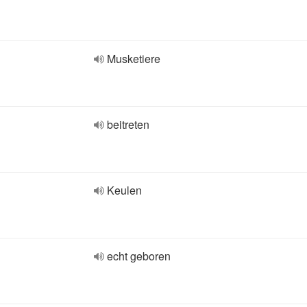
Musketiere
beitreten
Keulen
echt geboren