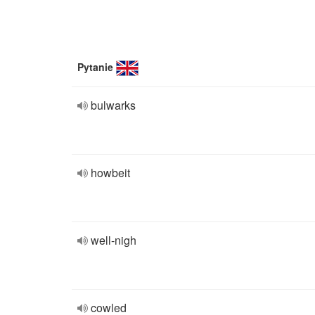
Pytanie
bulwarks
howbeit
well-nigh
cowled