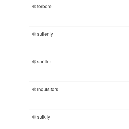
forbore
sullenly
shriller
inquisitors
sulkily