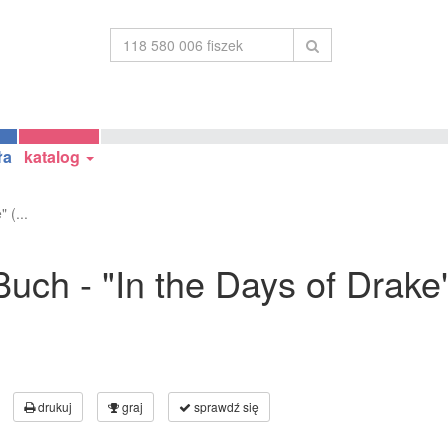
ła
katalog
 (...
ch - "In the Days of Drake" 
drukuj
graj
sprawdź się