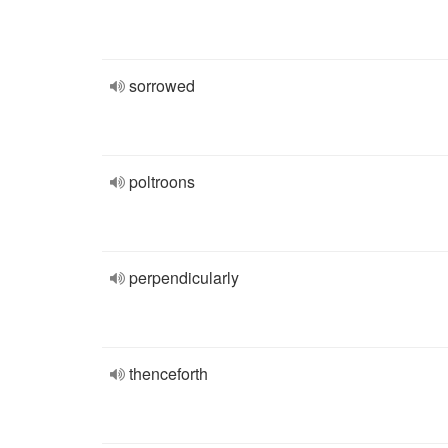
sorrowed
poltroons
perpendicularly
thenceforth