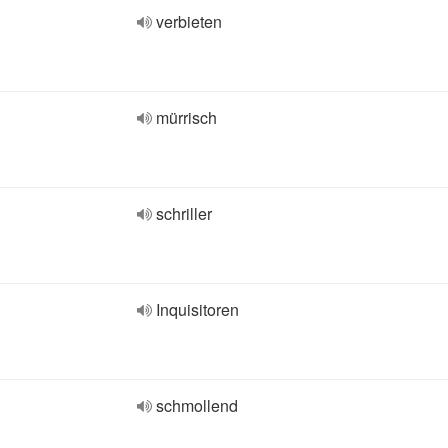
verbieten
mürrisch
schriller
Inquisitoren
schmollend