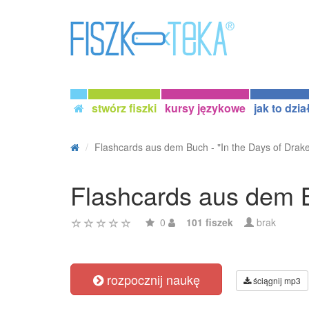
stwórz fiszki
kursy językowe
jak to dzia
Flashcards aus dem Buch - "In the Days of Drake"
Flashcards aus dem Bu
0
101 fiszek
brak
rozpocznij naukę
ściągnij mp3