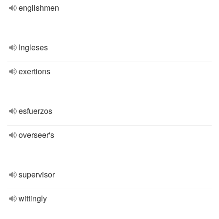
englishmen
Ingleses
exertions
esfuerzos
overseer's
supervisor
wittingly