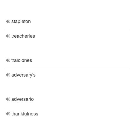
stapleton
treacheries
traiciones
adversary's
adversario
thankfulness