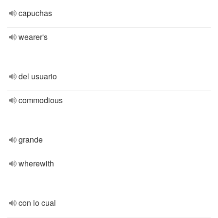
capuchas
wearer's
del usuario
commodious
grande
wherewith
con lo cual