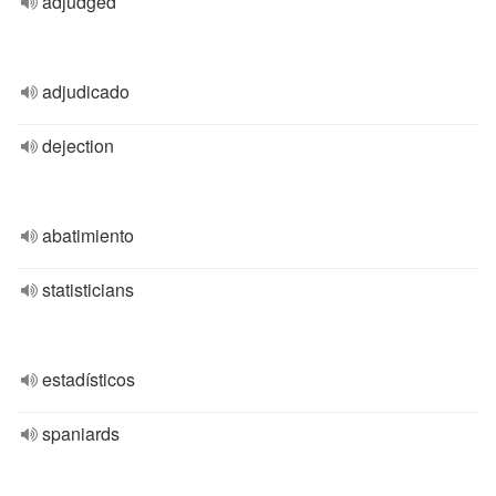
adjudged
adjudicado
dejection
abatimiento
statisticians
estadísticos
spaniards