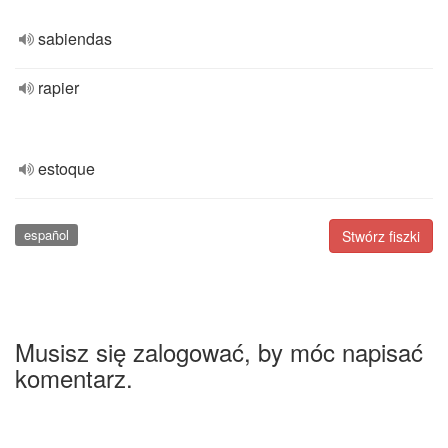
sabiendas
rapier
estoque
español
Stwórz fiszki
Musisz się zalogować, by móc napisać
komentarz.