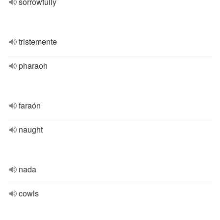
sorrowfully
tristemente
pharaoh
faraón
naught
nada
cowls