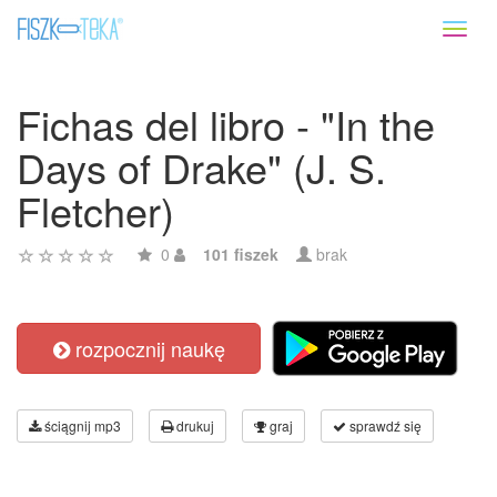
Toggl
naviga
Fichas del libro - "In the
Days of Drake" (J. S.
Fletcher)
0
101 fiszek
brak
rozpocznij naukę
ściągnij mp3
drukuj
graj
sprawdź się