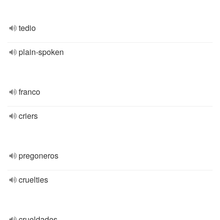
tedio
plain-spoken
franco
criers
pregoneros
cruelties
crueldades