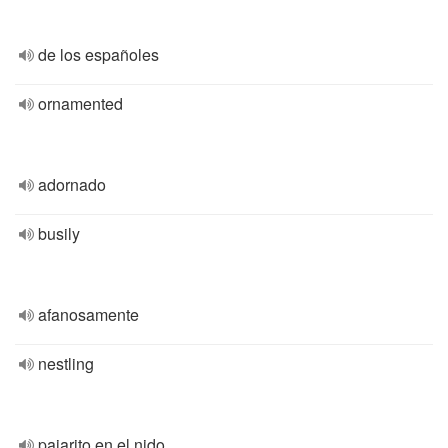
de los españoles
ornamented
adornado
busily
afanosamente
nestling
pajarito en el nido