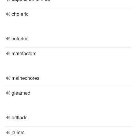
choleric
colérico
malefactors
malhechores
gleamed
brillado
jailers