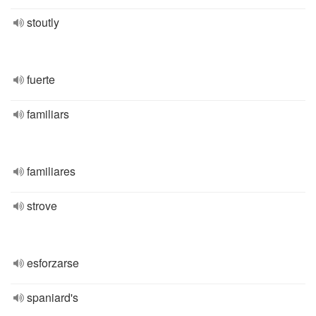
stoutly
fuerte
familiars
familiares
strove
esforzarse
spaniard's