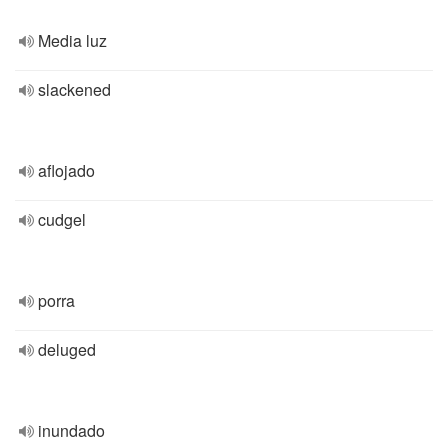
Media luz
slackened
aflojado
cudgel
porra
deluged
inundado