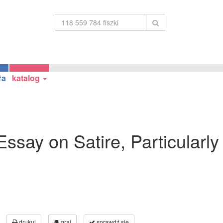
ła
katalog
 Essay on Satire, Particularl
drukuj
graj
sprawdź się