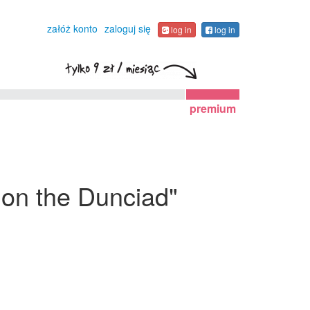
załóż konto
zaloguj się
log in
log in
premium
y on the Dunciad"