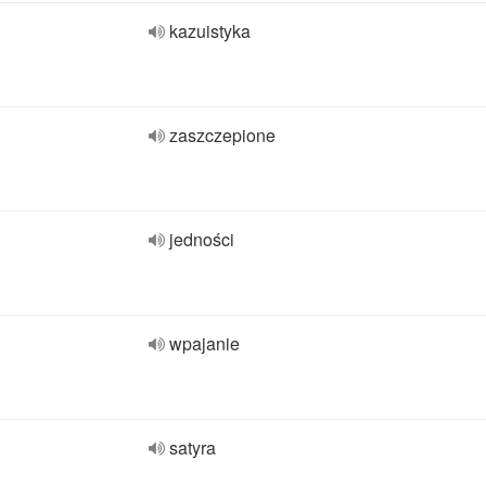
kazuistyka
zaszczepione
jedności
wpajanie
satyra