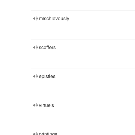
mischievously
scoffers
epistles
virtue's
printings