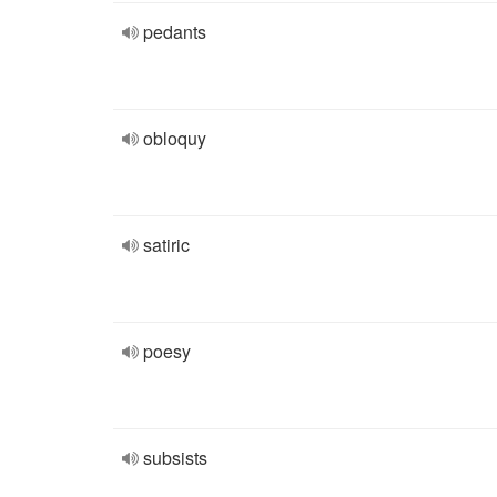
pedants
obloquy
satiric
poesy
subsists