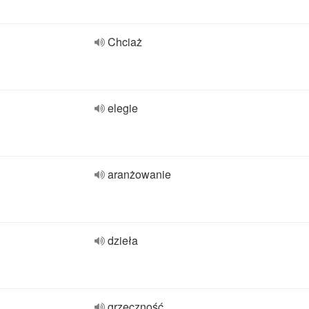
Chciaż
elegie
aranżowanie
dzieła
grzeczność