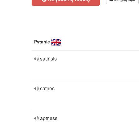
Pytanie
satirists
satires
aptness