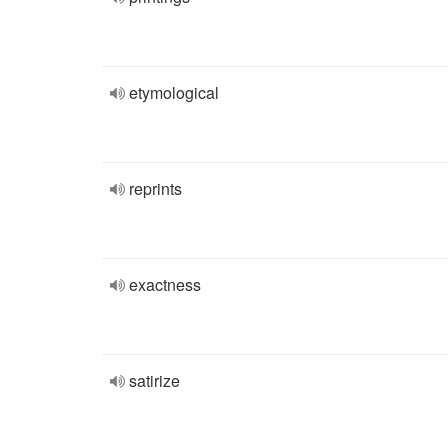
etymological
reprints
exactness
satirize