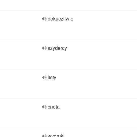
dokuczliwie
szydercy
listy
cnota
wydruki