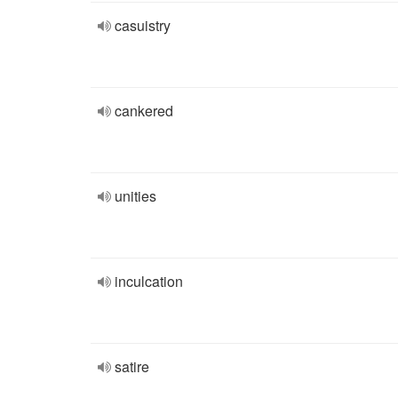
casuistry
cankered
unities
inculcation
satire