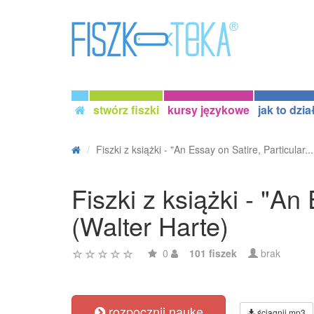
stwórz fiszki
kursy językowe
jak to dzia
Fiszki z książki - "An Essay on Satire, Particular...
Fiszki z książki - "An
(Walter Harte)
0
101 fiszek
brak
rozpocznij naukę
ściągnij mp3