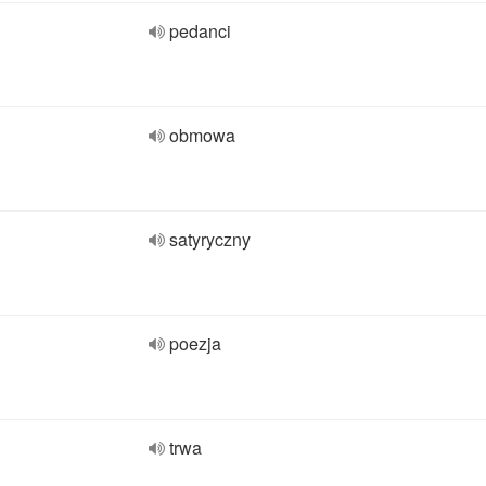
pedanci
obmowa
satyryczny
poezja
trwa