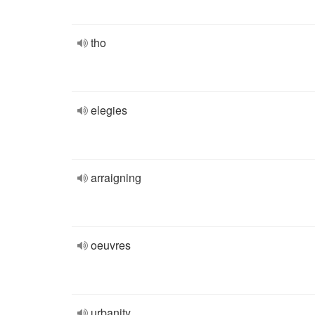
tho
elegies
arraigning
oeuvres
urbanity