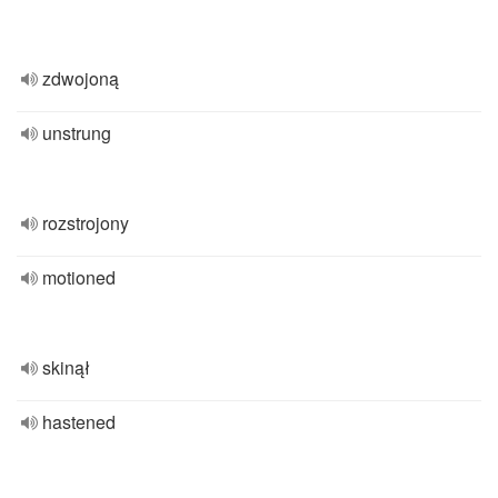
zdwojoną
unstrung
rozstrojony
motioned
skinął
hastened