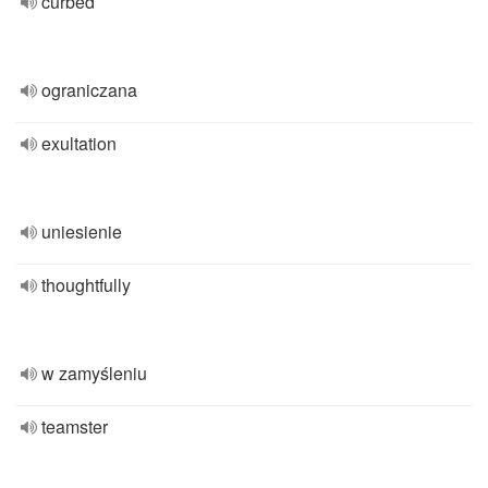
curbed
ograniczana
exultation
uniesienie
thoughtfully
w zamyśleniu
teamster