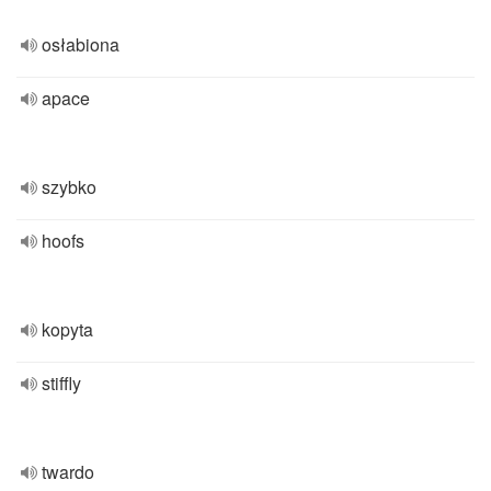
osłabiona
apace
szybko
hoofs
kopyta
stiffly
twardo