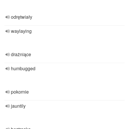
odrętwiały
waylaying
drażniące
humbugged
pokornie
jauntily