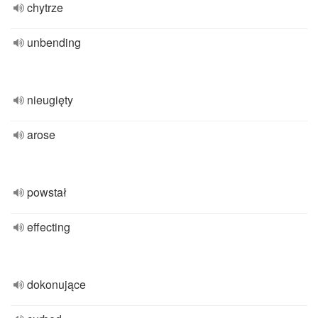
chytrze
unbending
nieugięty
arose
powstał
effecting
dokonujące