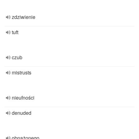
zdziwienie
tuft
czub
mistrusts
nieufności
denuded
obnażonego