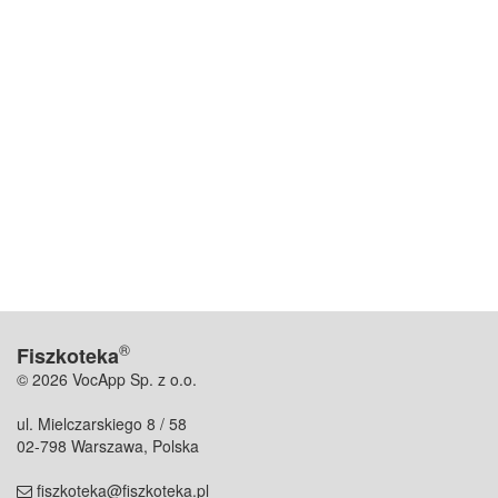
®
Fiszkoteka
© 2026 VocApp Sp. z o.o.
ul. Mielczarskiego 8 / 58
02-798 Warszawa, Polska
fiszkoteka@fiszkoteka.pl