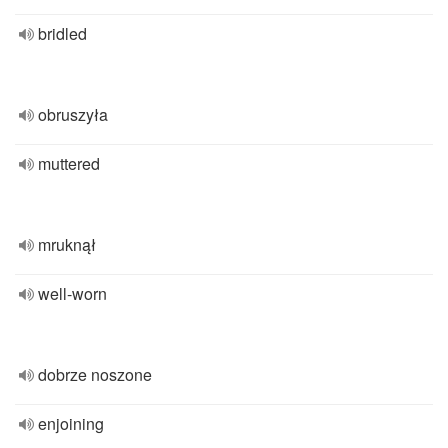
bridled
obruszyła
muttered
mruknął
well-worn
dobrze noszone
enjoining