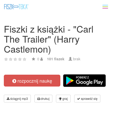
Toggl
naviga
Fiszki z książki - "Carl
The Trailer" (Harry
Castlemon)
0
101 fiszek
brak
rozpocznij naukę
ściągnij mp3
drukuj
graj
sprawdź się