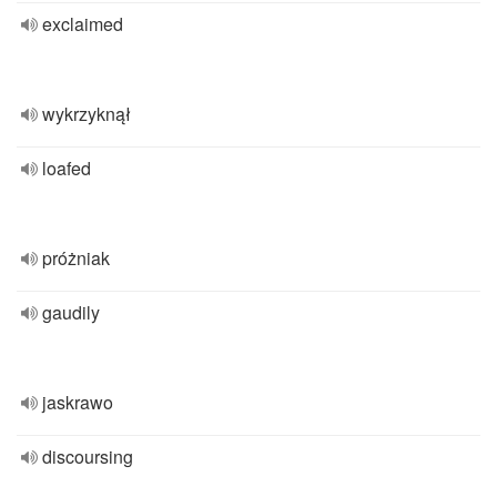
exclaimed
wykrzyknął
loafed
próżniak
gaudily
jaskrawo
discoursing