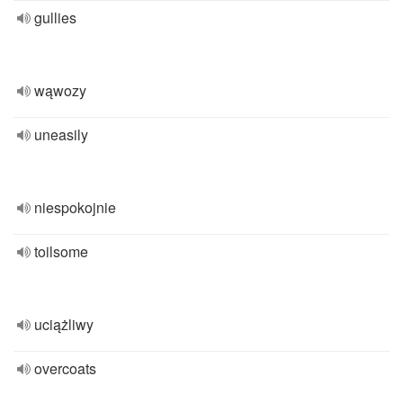
gullies
wąwozy
uneasily
niespokojnie
toilsome
uciążliwy
overcoats