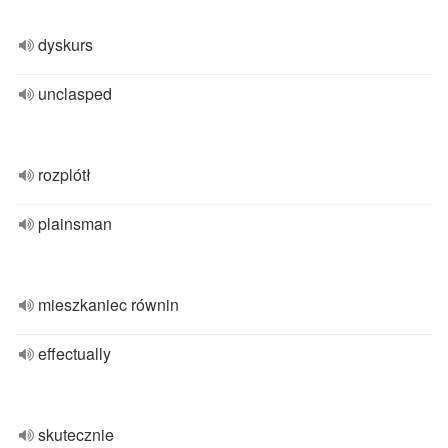
dyskurs
unclasped
rozplótł
plainsman
mieszkaniec równin
effectually
skutecznie