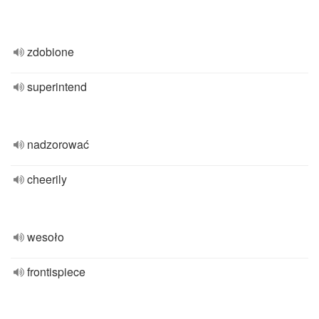
zdobione
superintend
nadzorować
cheerily
wesoło
frontispiece