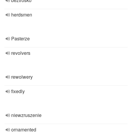
beztrosko
herdsmen
Pasterze
revolvers
rewolwery
fixedly
niewzruszenie
ornamented