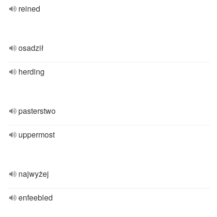
reined
osadził
herding
pasterstwo
uppermost
najwyżej
enfeebled