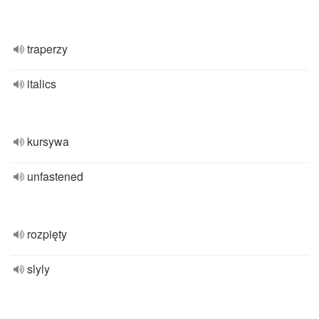
traperzy
italics
kursywa
unfastened
rozpięty
slyly