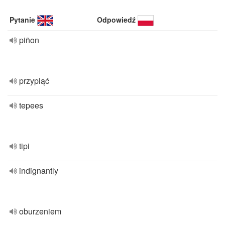
Pytanie
Odpowiedź
piñon
przypiąć
tepees
tipi
indignantly
oburzeniem