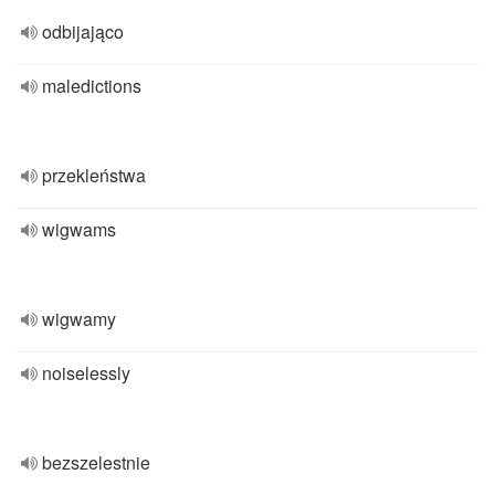
odbijająco
maledictions
przekleństwa
wigwams
wigwamy
noiselessly
bezszelestnie