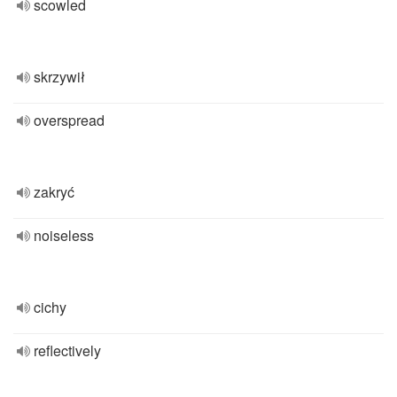
scowled
skrzywił
overspread
zakryć
noiseless
cichy
reflectively