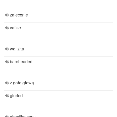
zalecenie
valise
walizka
bareheaded
z gołą głową
gloried
gloryfikowany