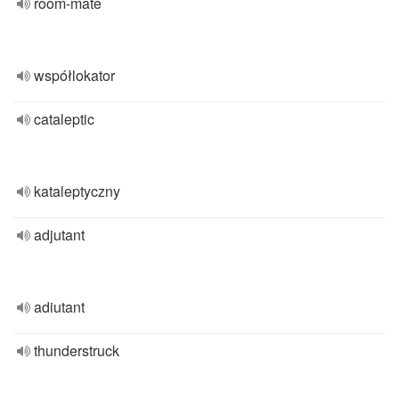
room-mate
współlokator
cataleptic
kataleptyczny
adjutant
adiutant
thunderstruck