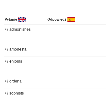
Pytanie
Odpowiedź
admonishes
amonesta
enjoins
ordena
sophists