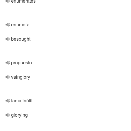
enumerates
enumera
besought
propuesto
vainglory
fama inútil
glorying