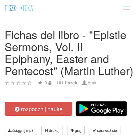
Toggl
naviga
Fichas del libro - "Epistle
Sermons, Vol. II
Epiphany, Easter and
Pentecost" (Martin Luther)
0
101 fiszek
brak
rozpocznij naukę
ściągnij mp3
drukuj
graj
sprawdź się