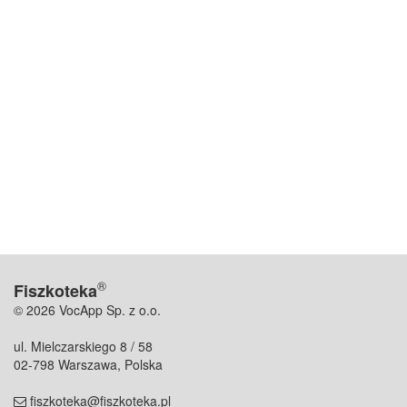
®
Fiszkoteka
© 2026 VocApp Sp. z o.o.
ul. Mielczarskiego 8 / 58
02-798 Warszawa, Polska
fiszkoteka@fiszkoteka.pl