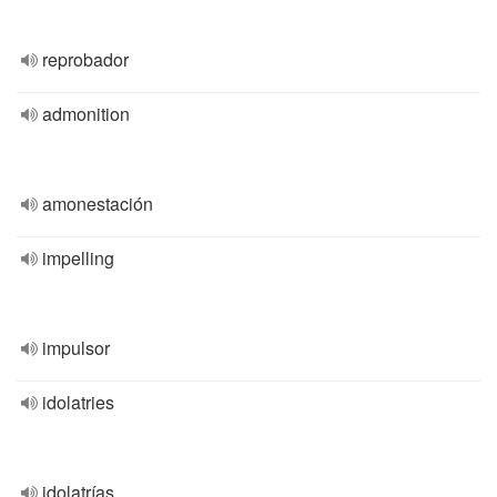
reprobador
admonition
amonestación
impelling
impulsor
idolatries
idolatrías