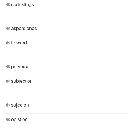
sprinklings
aspersiones
froward
perverso
subjection
sujeción
epistles