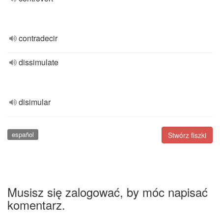
contradecir
dissimulate
disimular
español
Stwórz fiszki
Musisz się zalogować, by móc napisać
komentarz.