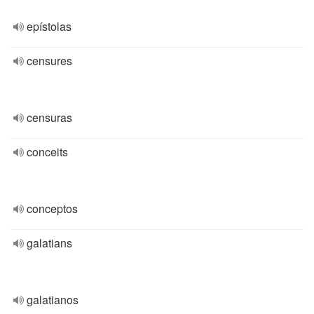
epístolas
censures
censuras
conceits
conceptos
galatians
galatianos