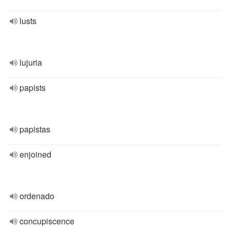
lusts
lujuria
papists
papistas
enjoined
ordenado
concupiscence