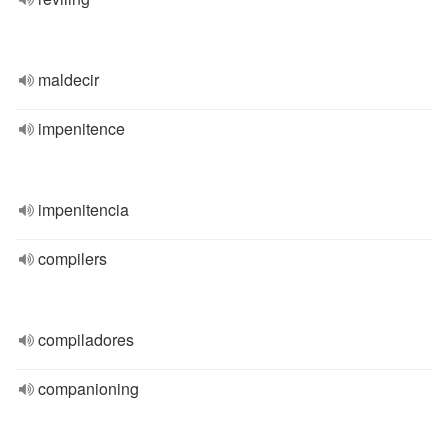
maldecir
impenitence
impenitencia
compilers
compiladores
companioning