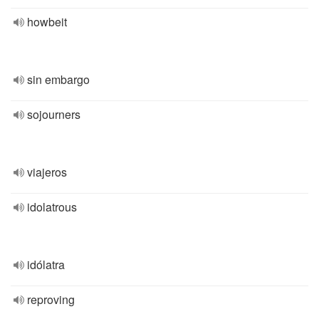
howbeit
sin embargo
sojourners
viajeros
idolatrous
idólatra
reproving