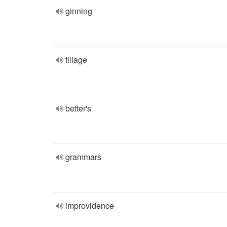
ginning
tillage
better's
grammars
improvidence