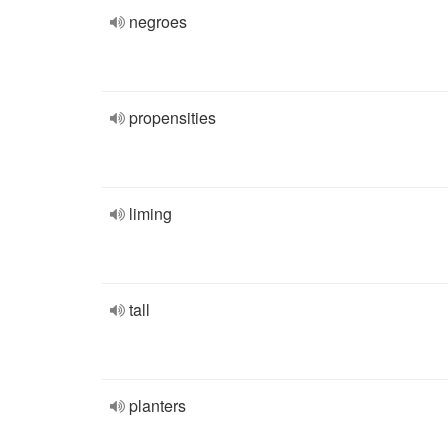
negroes
propensities
liming
tall
planters