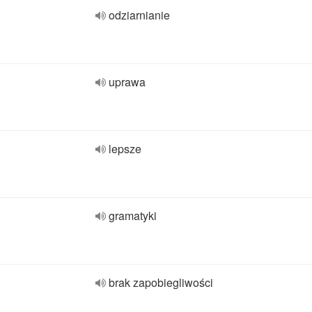
odziarnianie
uprawa
lepsze
gramatyki
brak zapobiegliwości