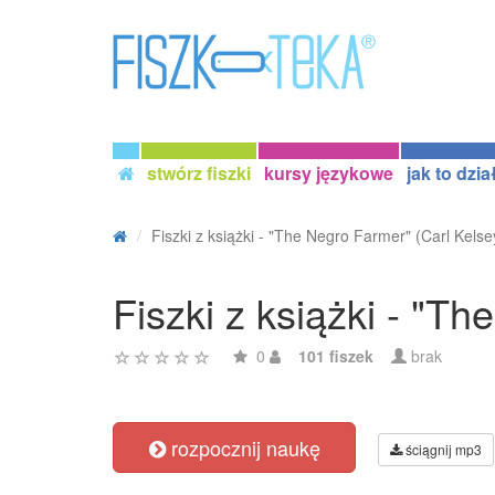
stwórz fiszki
kursy językowe
jak to dzia
Fiszki z książki - "The Negro Farmer" (Carl Kelse
Fiszki z książki - "T
0
101 fiszek
brak
rozpocznij naukę
ściągnij mp3