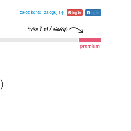
załóż konto
zaloguj się
log in
log in
premium
)