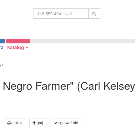
ła
katalog
y)
he Negro Farmer" (Carl Kelsey
drukuj
graj
sprawdź się