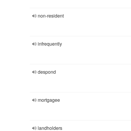
non-resident
infrequently
despond
mortgagee
landholders