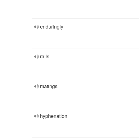
enduringly
rails
matings
hyphenation