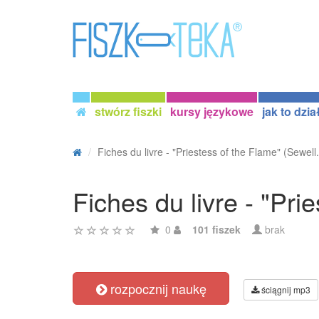
stwórz fiszki
kursy językowe
jak to dzia
Fiches du livre - "Priestess of the Flame" (Sewell.
Fiches du livre - "Pr
0
101 fiszek
brak
rozpocznij naukę
ściągnij mp3