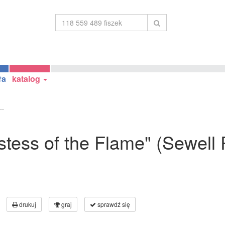
ła
katalog
..
iestess of the Flame" (Sewell
drukuj
graj
sprawdź się