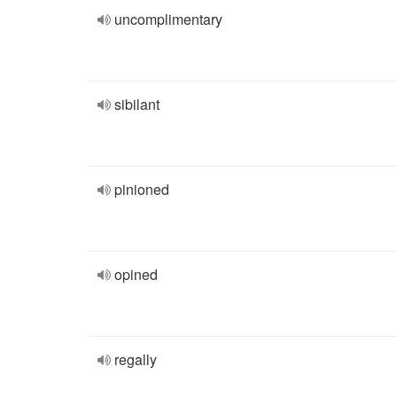
uncomplimentary
sibilant
pinioned
opined
regally