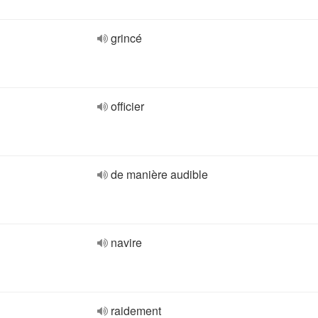
grincé
officier
de manière audible
navire
raidement