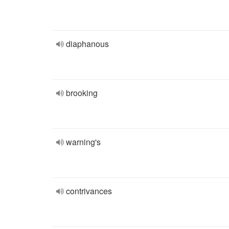
diaphanous
brooking
warning's
contrivances