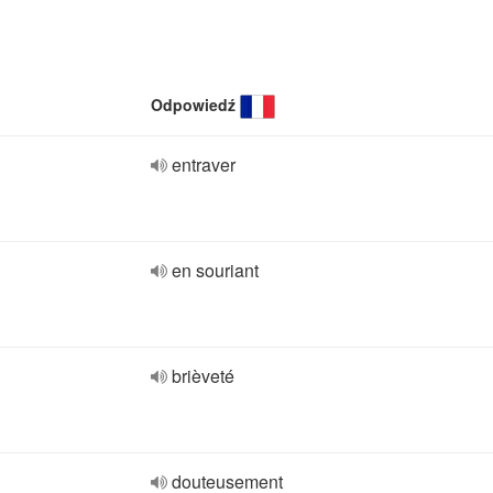
Odpowiedź
entraver
en souriant
brièveté
douteusement