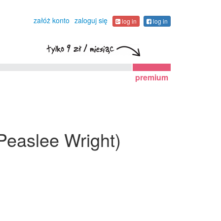
załóż konto
zaloguj się
log in
log in
premium
 Peaslee Wright)