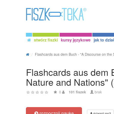
stwórz fiszki
kursy językowe
jak to dzia
Flashcards aus dem Buch - "A Discourse on the S
Flashcards aus dem B
Nature and Nations" 
0
101 fiszek
brak
rozpocznij naukę
ściągnij mp3