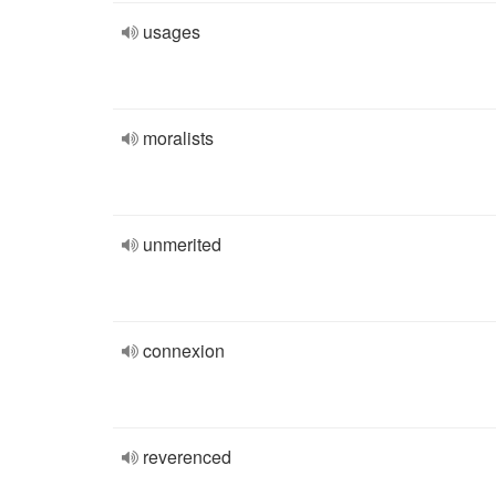
usages
moralists
unmerited
connexion
reverenced