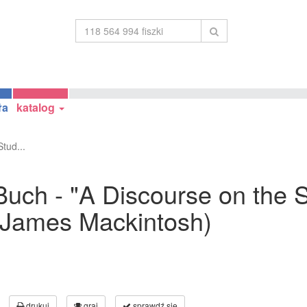
ła
katalog
tud...
uch - "A Discourse on the S
(James Mackintosh)
drukuj
graj
sprawdź się