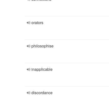
orators
philosophise
inapplicable
discordance