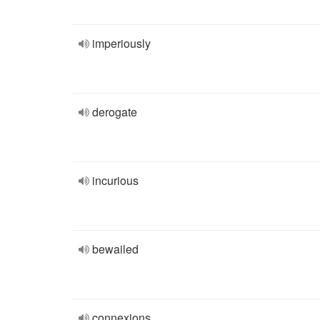
imperiously
derogate
incurious
bewailed
connexions