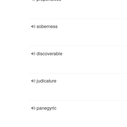
soberness
discoverable
judicature
panegyric