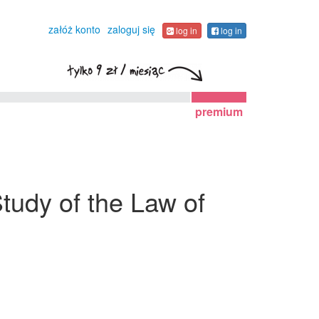
załóż konto
zaloguj się
log in
log in
premium
tudy of the Law of