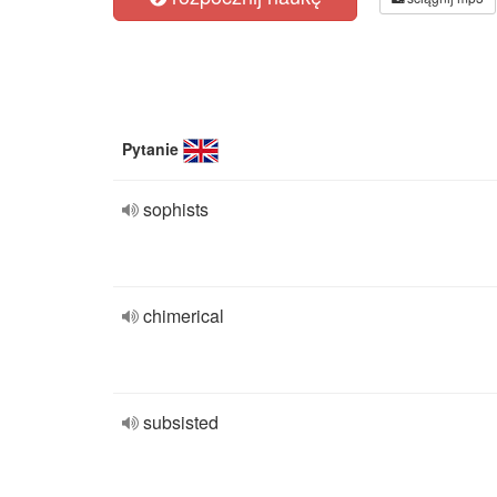
Pytanie
sophists
chimerical
subsisted