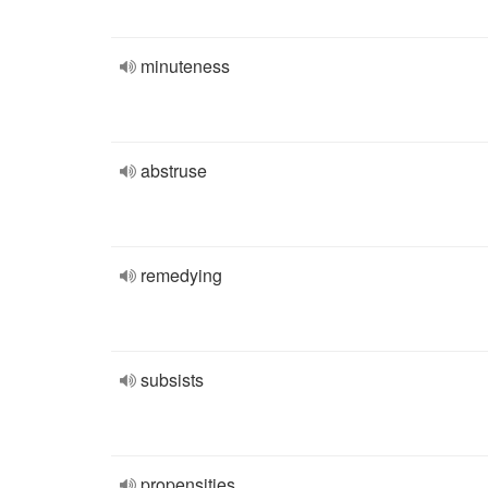
minuteness
abstruse
remedying
subsists
propensities