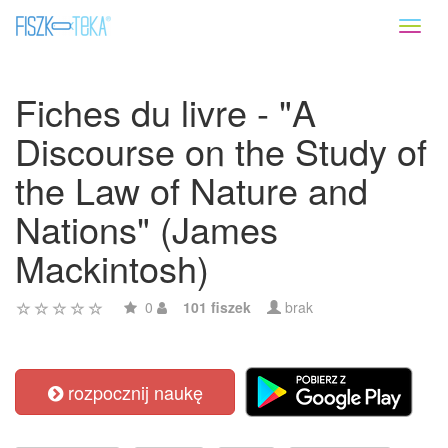
Toggl
naviga
Fiches du livre - "A
Discourse on the Study of
the Law of Nature and
Nations" (James
Mackintosh)
0
101 fiszek
brak
rozpocznij naukę