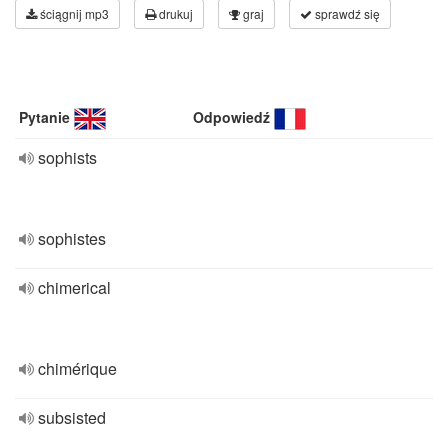
ściągnij mp3
drukuj
graj
sprawdź się
Pytanie
Odpowiedź
sophists
sophistes
chimerical
chimérique
subsisted