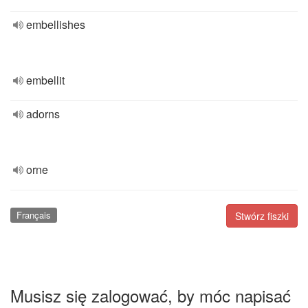
embellishes
embellit
adorns
orne
Français
Stwórz fiszki
Musisz się zalogować, by móc napisać