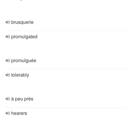
brusquerie
promulgated
promulguée
tolerably
à peu près
hearers