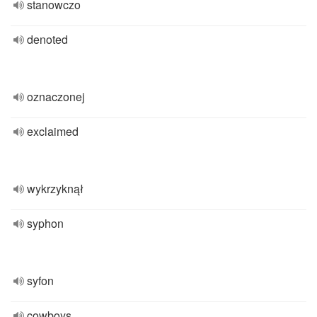
stanowczo
denoted
oznaczonej
exclaimed
wykrzyknął
syphon
syfon
cowboys