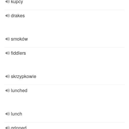
kupcy
drakes
smoków
fiddlers
skrzypkowie
lunched
lunch
grinned