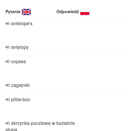
Pytanie
Odpowiedź
antelope's
antylopy
copses
zagajniki
pillar-box
skrzynka pocztowa w kształcie
słupa