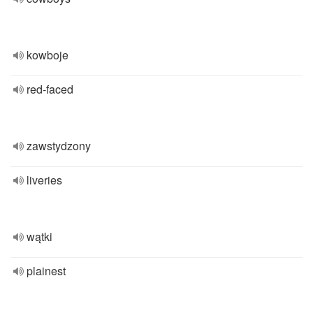
kowboje
red-faced
zawstydzony
liveries
wątki
plainest