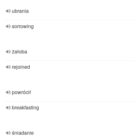
ubrania
sorrowing
żałoba
rejoined
powrócił
breakfasting
śniadanie