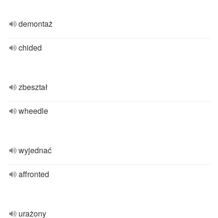
demontaż
chided
zbeształ
wheedle
wyjednać
affronted
urażony