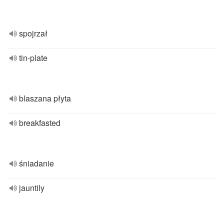
spojrzał
tin-plate
blaszana płyta
breakfasted
śniadanie
jauntily