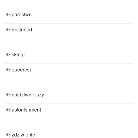
parostwo
motioned
skinął
queerest
najdziwniejszy
astonishment
zdziwienie