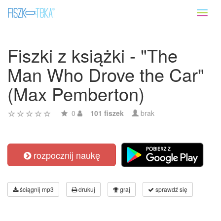
Toggl
naviga
Fiszki z książki - "The
Man Who Drove the Car"
(Max Pemberton)
0
101 fiszek
brak
rozpocznij naukę
ściągnij mp3
drukuj
graj
sprawdź się