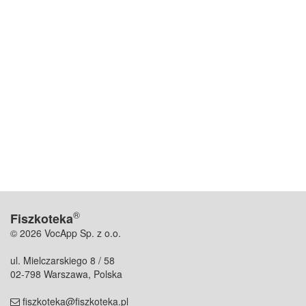
®
Fiszkoteka
© 2026 VocApp Sp. z o.o.
ul. Mielczarskiego 8 / 58
02-798 Warszawa, Polska
fiszkoteka@fiszkoteka.pl