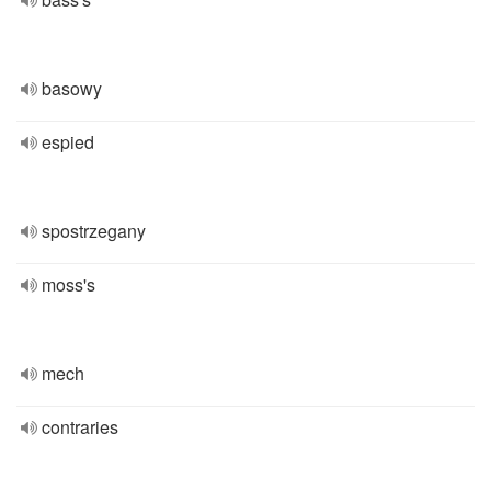
basowy
espied
spostrzegany
moss's
mech
contraries