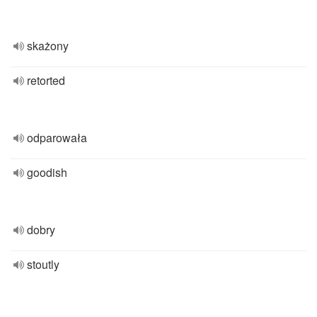
skażony
retorted
odparowała
goodish
dobry
stoutly