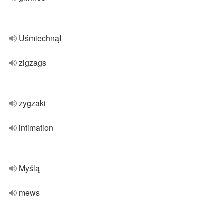
Uśmiechnął
zigzags
zygzaki
intimation
Myślą
mews