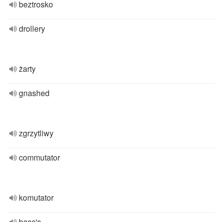
beztrosko
drollery
żarty
gnashed
zgrzytliwy
commutator
komutator
bass's