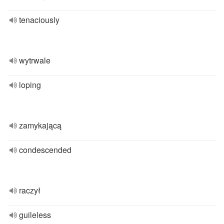
tenaciously
wytrwale
loping
zamykającą
condescended
raczył
guileless