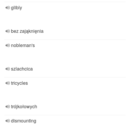
glibly
bez zająknięnia
nobleman's
szlachcica
tricycles
trójkołowych
dismounting