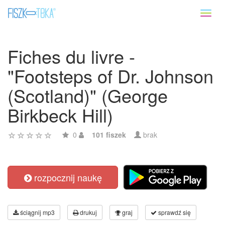
Toggl
naviga
Fiches du livre -
"Footsteps of Dr. Johnson
(Scotland)" (George
Birkbeck Hill)
0
101 fiszek
brak
rozpocznij naukę
ściągnij mp3
drukuj
graj
sprawdź się