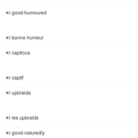
good-humoured
bonne humeur
captious
captif
upbraids
les upbraids
good-naturedly