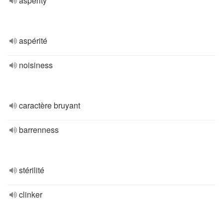
asperity
aspérité
noisiness
caractère bruyant
barrenness
stérilité
clinker