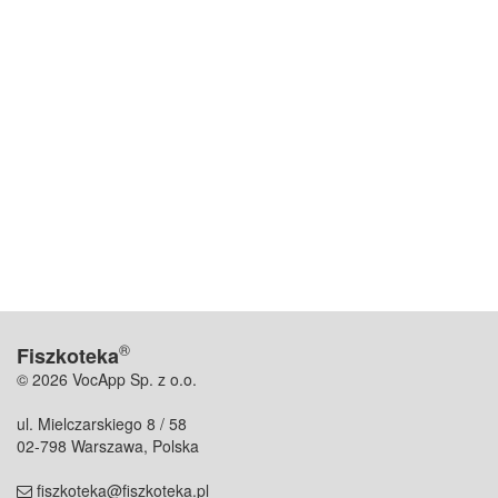
®
Fiszkoteka
© 2026 VocApp Sp. z o.o.
ul. Mielczarskiego 8 / 58
02-798 Warszawa, Polska
fiszkoteka@fiszkoteka.pl