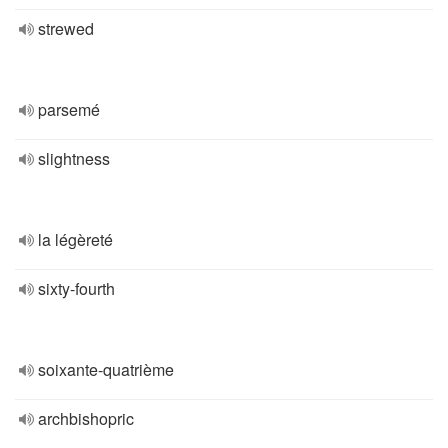
strewed
parsemé
slightness
la légèreté
sixty-fourth
soixante-quatrième
archbishopric