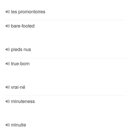
les promontoires
bare-footed
pieds nus
true-born
vrai-né
minuteness
minutie