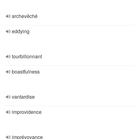
archevêché
eddying
tourbillonnant
boastfulness
vantardise
improvidence
imprévoyance