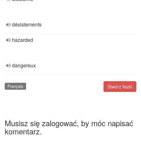
désistements
hazarded
dangereux
Français
Stwórz fiszki
Musisz się zalogować, by móc napisać
komentarz.