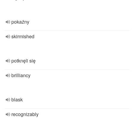
pokaźny
skirmished
potknęli się
brilliancy
blask
recognizably