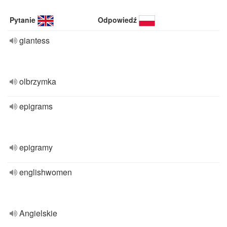
Pytanie
Odpowiedź
giantess
olbrzymka
epigrams
epigramy
englishwomen
Angielskie