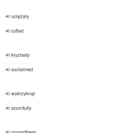
ociężały
ruffed
kryziasty
exclaimed
wykrzyknął
scornfully
pogardliwie