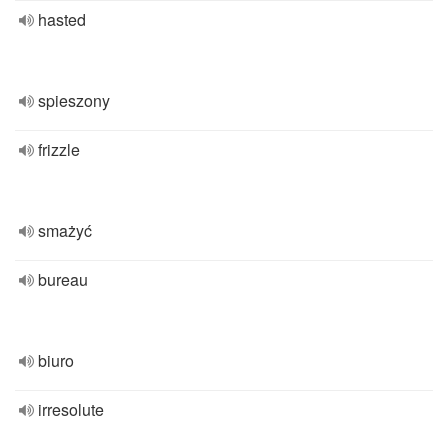
hasted
spieszony
frizzle
smażyć
bureau
biuro
irresolute