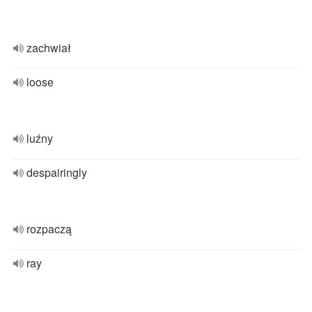
zachwiał
loose
luźny
despairingly
rozpaczą
ray