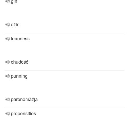
gin
dżin
leanness
chudość
punning
paronomazja
propensities