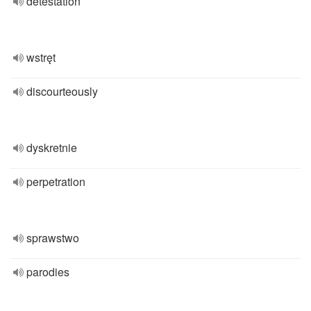
detestation
wstręt
discourteously
dyskretnie
perpetration
sprawstwo
parodies