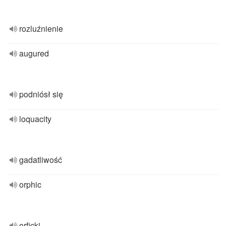
rozluźnienie
augured
podniósł się
loquacity
gadatliwość
orphic
orficki