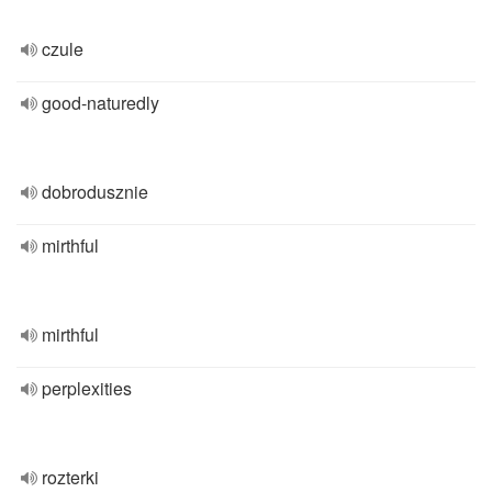
czule
good-naturedly
dobrodusznie
mirthful
mirthful
perplexities
rozterki