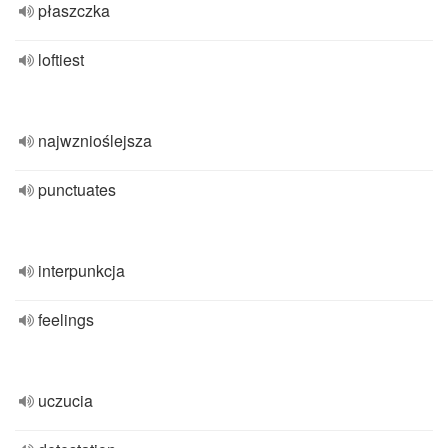
płaszczka
loftiest
najwznioślejsza
punctuates
interpunkcja
feelings
uczucia