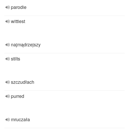
parodie
wittiest
najmądrzejszy
stilts
szczudłach
purred
mruczała