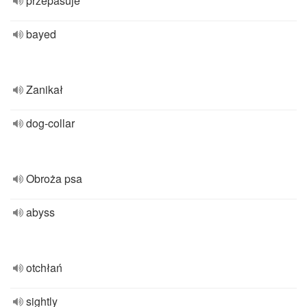
przepasuje
bayed
Zanikał
dog-collar
Obroża psa
abyss
otchłań
sightly