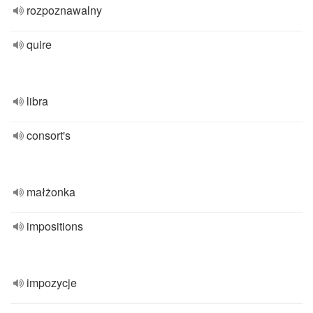
rozpoznawalny
quire
libra
consort's
małżonka
impositions
impozycje