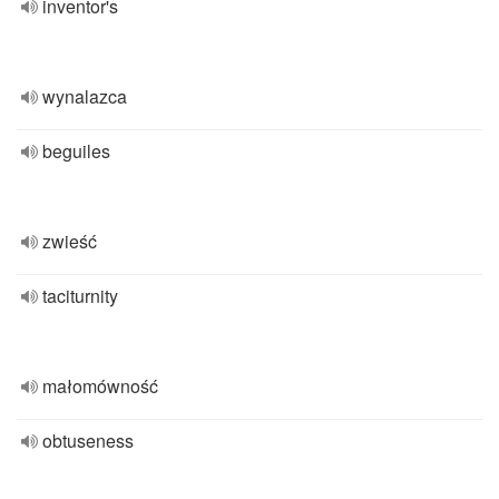
inventor's
wynalazca
beguiles
zwieść
taciturnity
małomówność
obtuseness