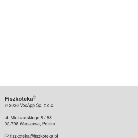
®
Fiszkoteka
© 2026 VocApp Sp. z o.o.
ul. Mielczarskiego 8 / 58
02-798 Warszawa, Polska
fiszkoteka@fiszkoteka.pl