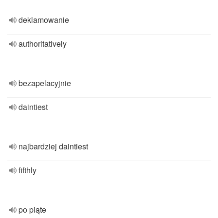
deklamowanie
authoritatively
bezapelacyjnie
daintiest
najbardziej daintiest
fifthly
po piąte