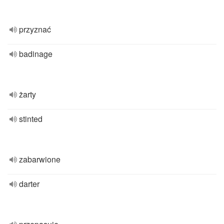
przyznać
badinage
żarty
stinted
zabarwione
darter