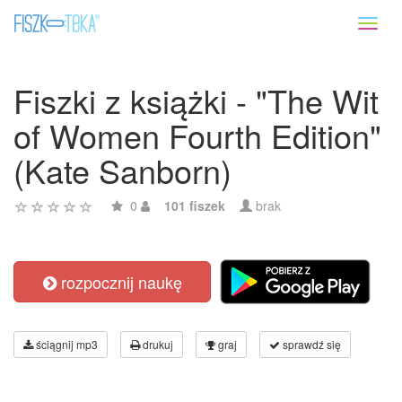
Toggl
naviga
Fiszki z książki - "The Wit
of Women Fourth Edition"
(Kate Sanborn)
0
101 fiszek
brak
rozpocznij naukę
ściągnij mp3
drukuj
graj
sprawdź się