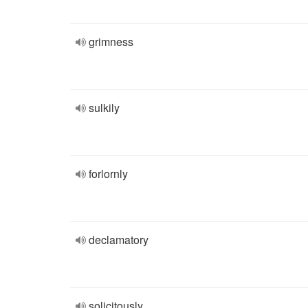
grimness
sulkily
forlornly
declamatory
solicitously