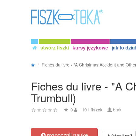
stwórz fiszki
kursy językowe
jak to dzia
Fiches du livre - "A Christmas Accident and Other 
Fiches du livre - "A 
Trumbull)
0
101 fiszek
brak
rozpocznij naukę
ściągnij mp3