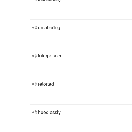
unfaltering
interpolated
retorted
heedlessly