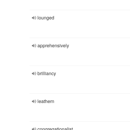
lounged
apprehensively
brilliancy
leathern
congregationalist