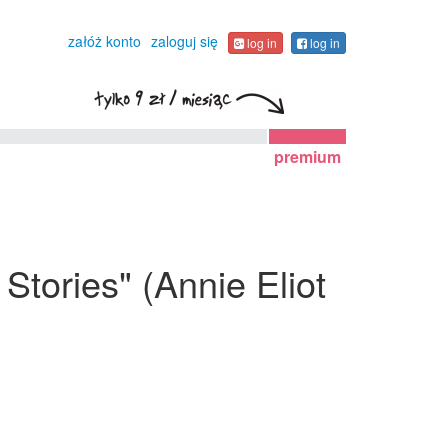
załóż konto
zaloguj się
log in
log in
premium
Stories" (Annie Eliot