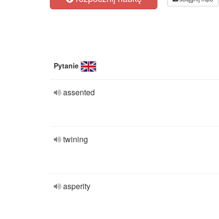
Pytanie
assented
twining
asperity