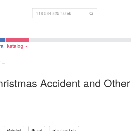
ła
katalog
...
Christmas Accident and Other 
drukuj
graj
sprawdź się