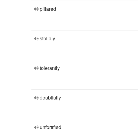
pillared
stolidly
tolerantly
doubtfully
unfortified