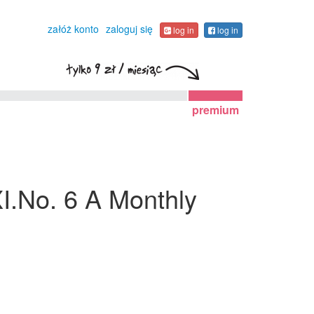
załóż konto
zaloguj się
log in
log in
premium
XI.No. 6 A Monthly