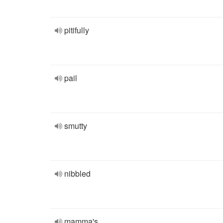
pitifully
pail
smutty
nibbled
mamma's