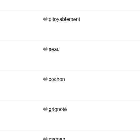
pitoyablement
seau
cochon
grignoté
maman