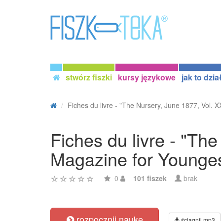
stwórz fiszki
kursy językowe
jak to dzia
Fiches du livre - "The Nursery, June 1877, Vol. XX
Fiches du livre - "Th
Magazine for Younges
0
101 fiszek
brak
rozpocznij naukę
ściągnij mp3