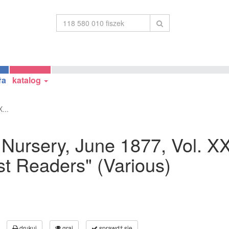
ła
katalog
...
e Nursery, June 1877, Vol. X
t Readers" (Various)
drukuj
graj
sprawdź się