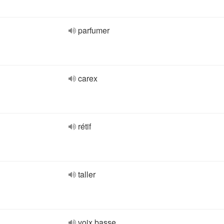
parfumer
carex
rétif
taller
voix basse