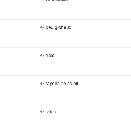
peu glorieux
frais
rayons de soleil
bébé