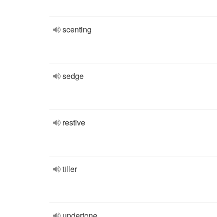
scenting
sedge
restive
tiller
undertone