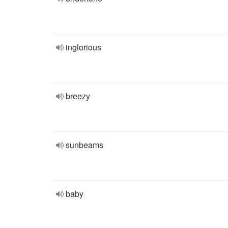
inglorious
breezy
sunbeams
baby