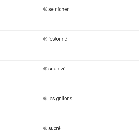
se nicher
festonné
soulevé
les grillons
sucré