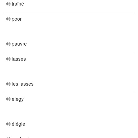
traîné
poor
pauvre
lasses
les lasses
elegy
élégie