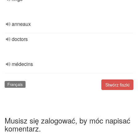
anneaux
doctors
médecins
Français
Stwórz fiszki
Musisz się zalogować, by móc napisać
komentarz.