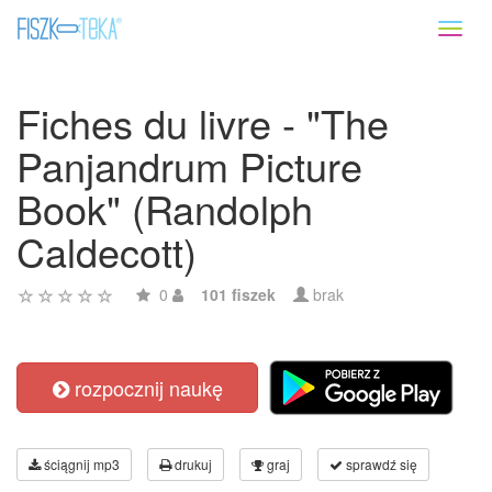
Toggl
naviga
Fiches du livre - "The
Panjandrum Picture
Book" (Randolph
Caldecott)
0
101 fiszek
brak
rozpocznij naukę
ściągnij mp3
drukuj
graj
sprawdź się