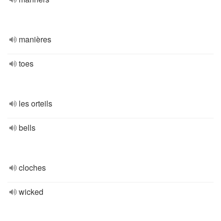
manières
toes
les orteils
bells
cloches
wicked