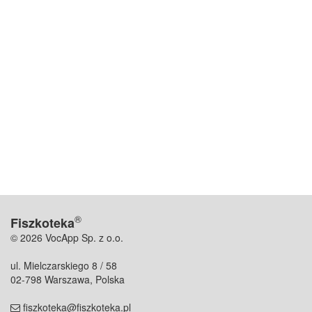
®
Fiszkoteka
© 2026 VocApp Sp. z o.o.
ul. Mielczarskiego 8 / 58
02-798 Warszawa, Polska
fiszkoteka@fiszkoteka.pl