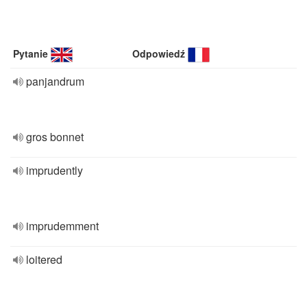
Pytanie
Odpowiedź
panjandrum
gros bonnet
imprudently
imprudemment
loitered