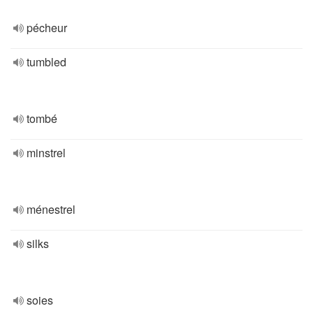
pécheur
tumbled
tombé
minstrel
ménestrel
silks
soies