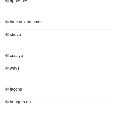
apple-pie
tarte aux pommes
strove
essayé
ways
façons
hangers-on