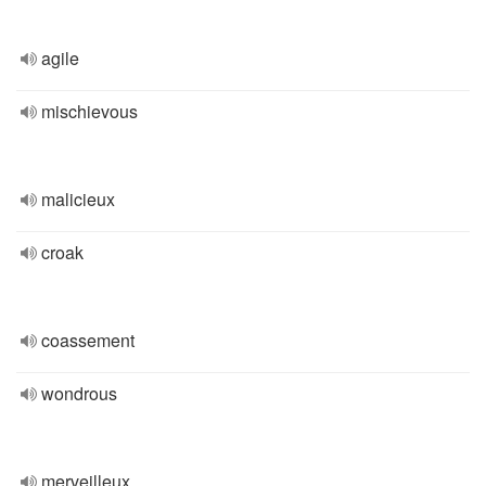
agile
mischievous
malicieux
croak
coassement
wondrous
merveilleux