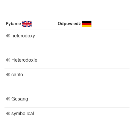
Pytanie
Odpowiedź
heterodoxy
Heterodoxie
canto
Gesang
symbolical