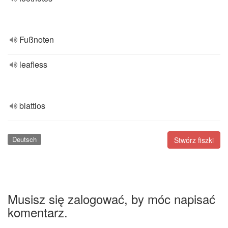
Fußnoten
leafless
blattlos
Deutsch
Stwórz fiszki
Musisz się zalogować, by móc napisać
komentarz.