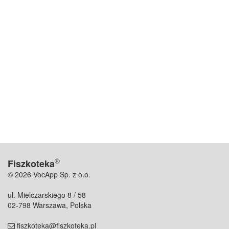
®
Fiszkoteka
© 2026 VocApp Sp. z o.o.
ul. Mielczarskiego 8 / 58
02-798 Warszawa, Polska
fiszkoteka@fiszkoteka.pl