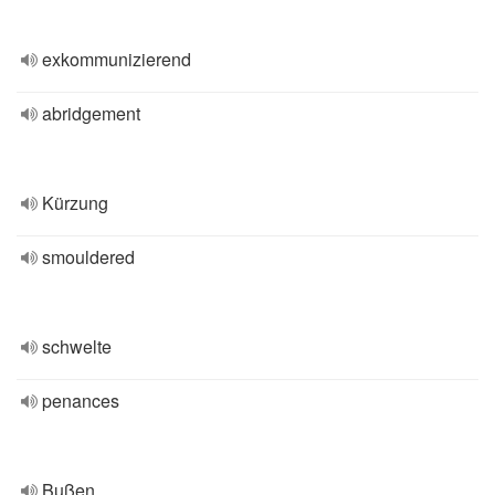
exkommunizierend
abridgement
Kürzung
smouldered
schwelte
penances
Bußen