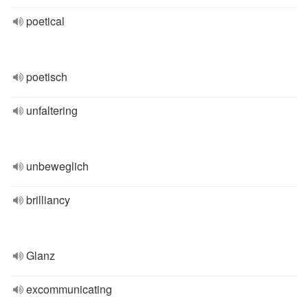
poetical
poetisch
unfaltering
unbeweglich
brilliancy
Glanz
excommunicating