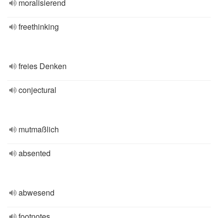
moralisierend
freethinking
freies Denken
conjectural
mutmaßlich
absented
abwesend
footnotes