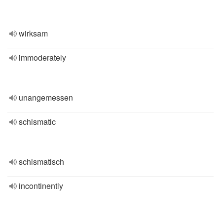
wirksam
immoderately
unangemessen
schismatic
schismatisch
incontinently