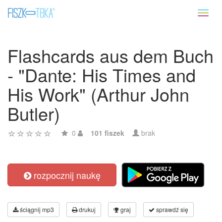
Toggl
naviga
Flashcards aus dem Buch
- "Dante: His Times and
His Work" (Arthur John
Butler)
0
101 fiszek
brak
rozpocznij naukę
ściągnij mp3
drukuj
graj
sprawdź się