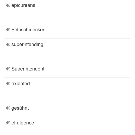
epicureans
Feinschmecker
superintending
Superintendent
expiated
gesühnt
effulgence