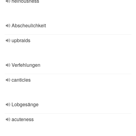
heinousness
Abscheulichkeit
upbraids
Verfehlungen
canticles
Lobgesänge
acuteness