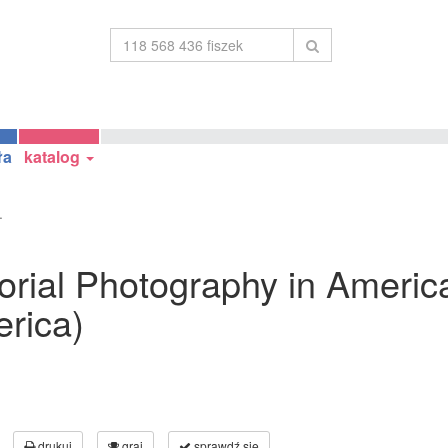
ła
katalog
.
ctorial Photography in Americ
rica)
drukuj
graj
sprawdź się