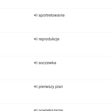
sportretowanie
reprodukcje
soczewka
pierwszy plan
powiększenie