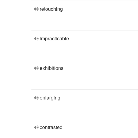
retouching
impracticable
exhibitions
enlarging
contrasted