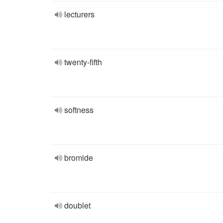
lecturers
twenty-fifth
softness
bromide
doublet