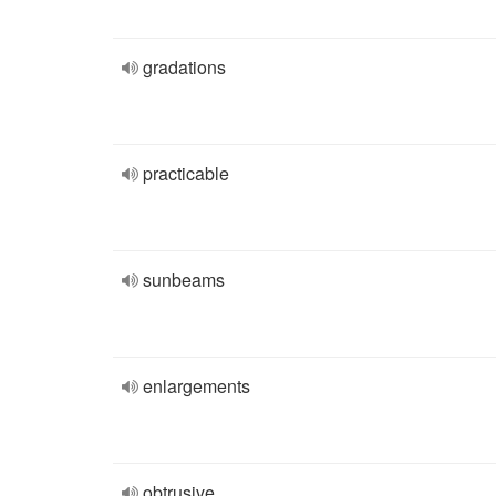
gradations
practicable
sunbeams
enlargements
obtrusive