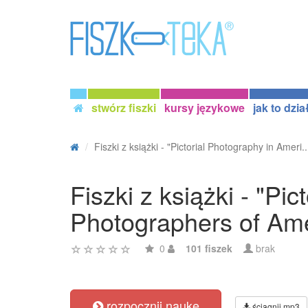
stwórz fiszki
kursy językowe
jak to dzia
Fiszki z książki - "Pictorial Photography in Ameri..
Fiszki z książki - "Pi
Photographers of Ame
0
101 fiszek
brak
rozpocznij naukę
ściągnij mp3