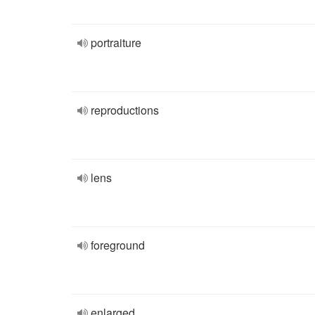
portraiture
reproductions
lens
foreground
enlarged