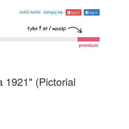
załóż konto
zaloguj się
log in
log in
premium
a 1921" (Pictorial