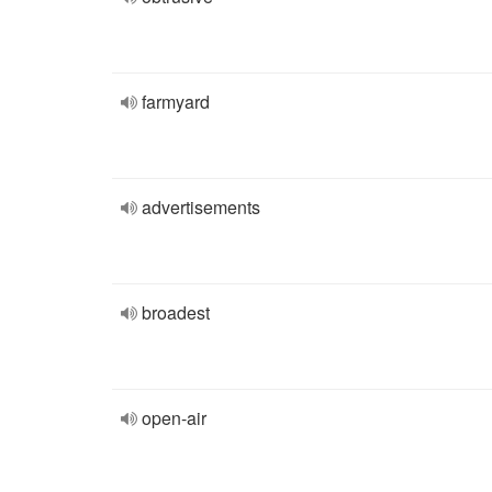
farmyard
advertisements
broadest
open-air