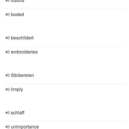
lustlos
boded
beschildert
embroideries
Stickereien
limply
schlaff
unimportance