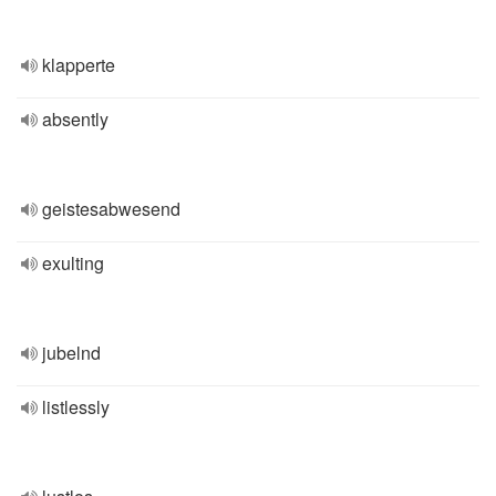
klapperte
absently
geistesabwesend
exulting
jubelnd
listlessly