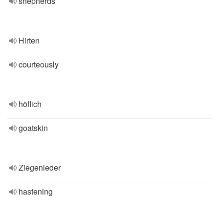
shepherds
Hirten
courteously
höflich
goatskin
Ziegenleder
hastening