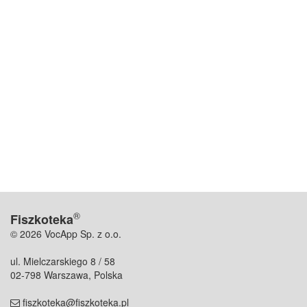
®
Fiszkoteka
© 2026 VocApp Sp. z o.o.
ul. Mielczarskiego 8 / 58
02-798 Warszawa, Polska
fiszkoteka@fiszkoteka.pl