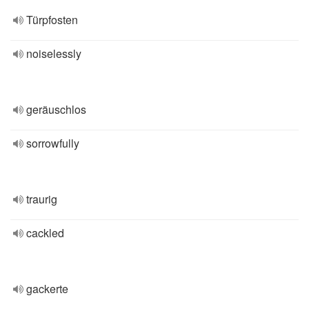
Türpfosten
noiselessly
geräuschlos
sorrowfully
traurig
cackled
gackerte