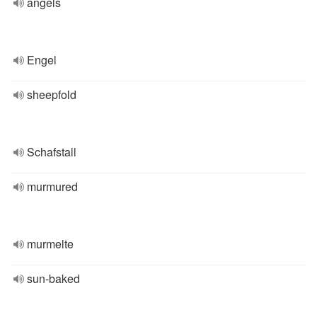
angels
Engel
sheepfold
Schafstall
murmured
murmelte
sun-baked