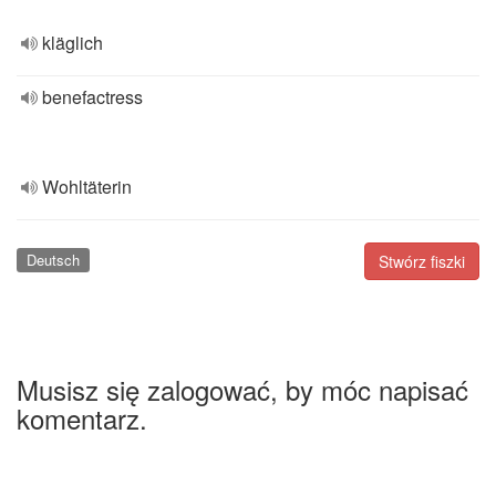
kläglich
benefactress
Wohltäterin
Deutsch
Stwórz fiszki
Musisz się zalogować, by móc napisać
komentarz.