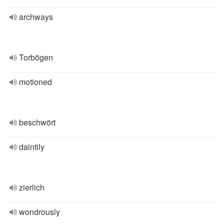
archways
Torbögen
motioned
beschwört
daintily
zierlich
wondrously