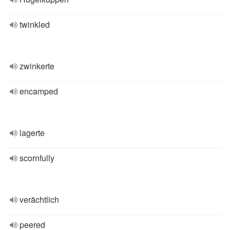
twinkled
zwinkerte
encamped
lagerte
scornfully
verächtlich
peered