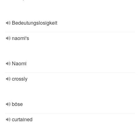
Bedeutungslosigkeit
naomi's
Naomi
crossly
böse
curtained