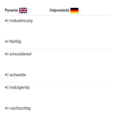
Pytanie
Odpowiedź
industriously
fleißig
smouldered
schwelte
indulgently
nachsichtig