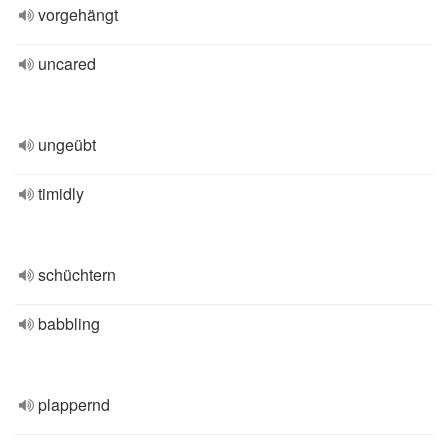
vorgehängt
uncared
ungeübt
timidly
schüchtern
babbling
plappernd