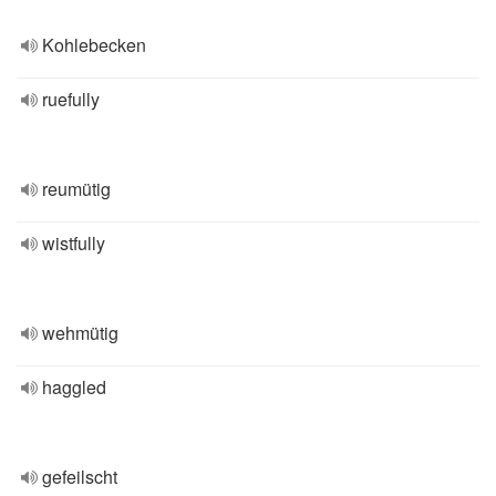
Kohlebecken
ruefully
reumütig
wistfully
wehmütig
haggled
gefeilscht