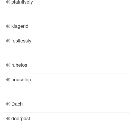
plaintively
klagend
restlessly
ruhelos
housetop
Dach
doorpost