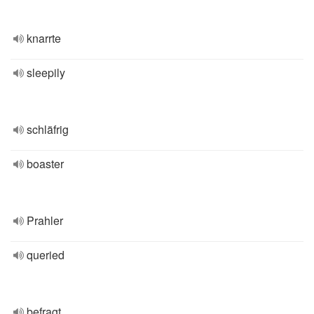
knarrte
sleepily
schläfrig
boaster
Prahler
queried
befragt