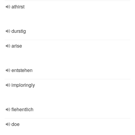
athirst
durstig
arise
entstehen
imploringly
flehentlich
doe