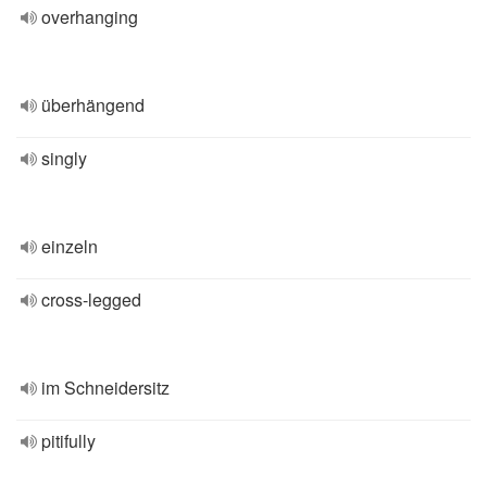
overhanging
überhängend
singly
einzeln
cross-legged
im Schneidersitz
pitifully