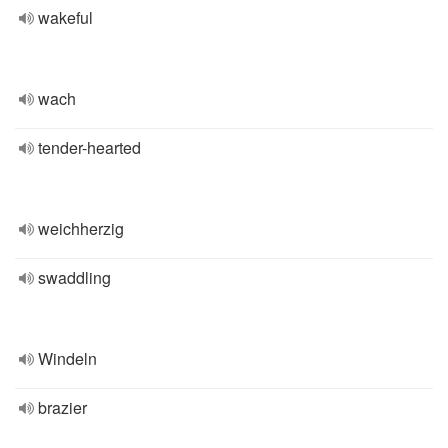
wakeful
wach
tender-hearted
weichherzig
swaddling
Windeln
brazier