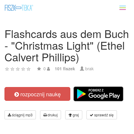
Toggl
naviga
Flashcards aus dem Buch
- "Christmas Light" (Ethel
Calvert Phillips)
0
101 fiszek
brak
rozpocznij naukę
ściągnij mp3
drukuj
graj
sprawdź się