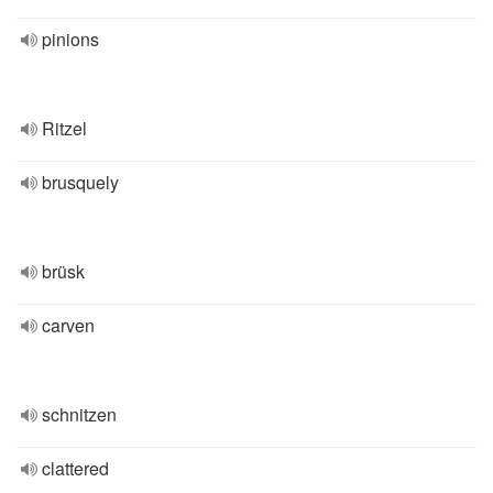
pinions
Ritzel
brusquely
brüsk
carven
schnitzen
clattered