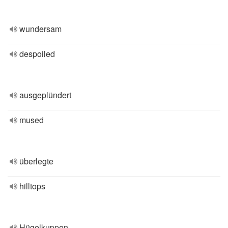
wundersam
despoiled
ausgeplündert
mused
überlegte
hilltops
Hügelkuppen