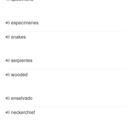
especímenes
snakes
serpientes
wooded
enselvado
neckerchief