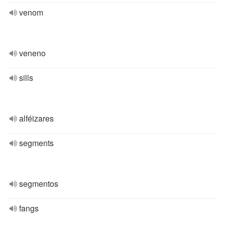
venom
veneno
sills
alféizares
segments
segmentos
fangs