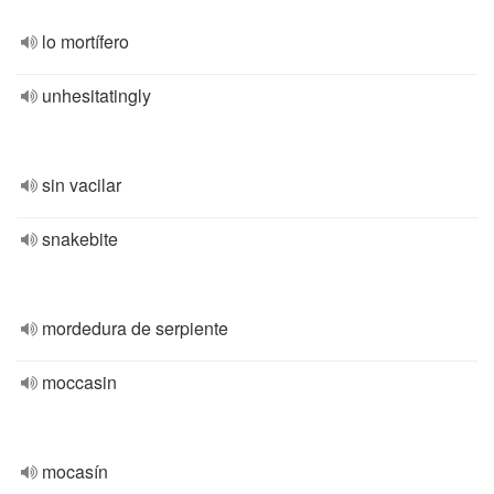
lo mortífero
unhesitatingly
sin vacilar
snakebite
mordedura de serpiente
moccasin
mocasín