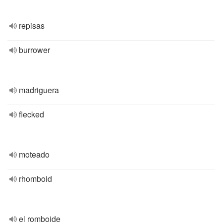
repisas
burrower
madriguera
flecked
moteado
rhomboid
el romboide