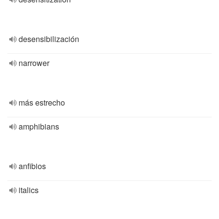
desensibilización
narrower
más estrecho
amphibians
anfibios
italics