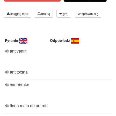
ściągnij mp3
drukuj
graj
sprawdź się
Pytanie
Odpowiedź
antivenin
antitoxina
canebrake
línea mala de perros