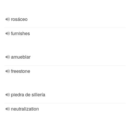
rosáceo
furnishes
amueblar
freestone
piedra de sillería
neutralization