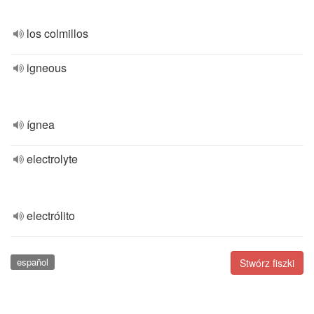
los colmillos
igneous
ígnea
electrolyte
electrólito
español
Stwórz fiszki