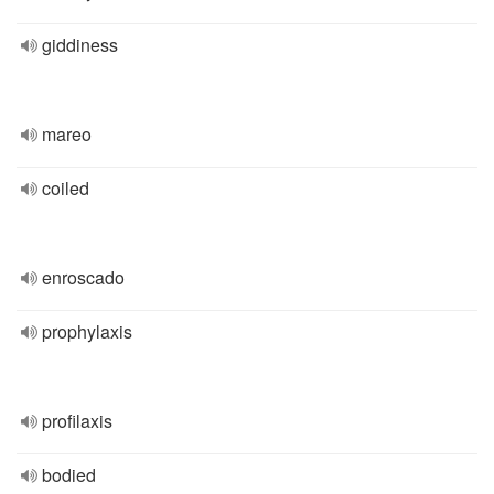
giddiness
mareo
coiled
enroscado
prophylaxis
profilaxis
bodied