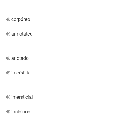
corpóreo
annotated
anotado
interstitial
intersticial
incisions