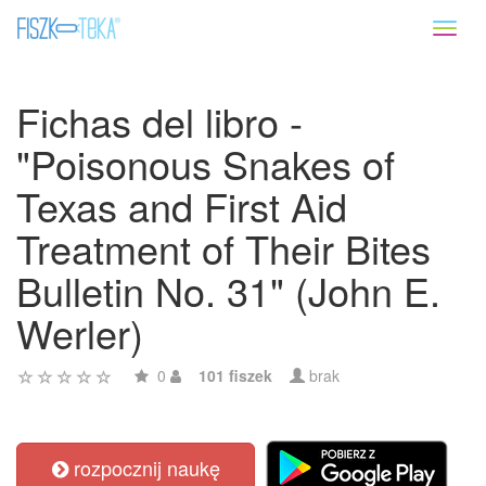
Toggl
naviga
Fichas del libro -
"Poisonous Snakes of
Texas and First Aid
Treatment of Their Bites
Bulletin No. 31" (John E.
Werler)
0
101 fiszek
brak
rozpocznij naukę