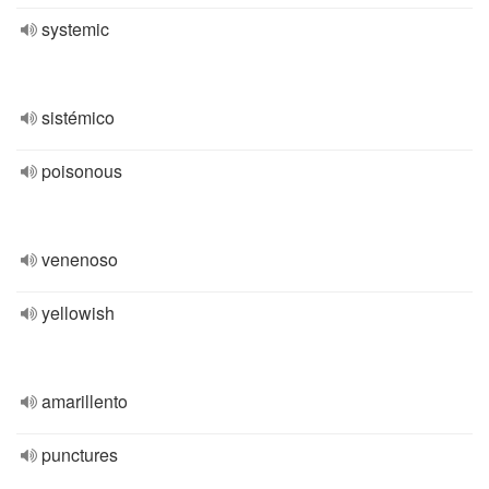
systemic
sistémico
poisonous
venenoso
yellowish
amarillento
punctures