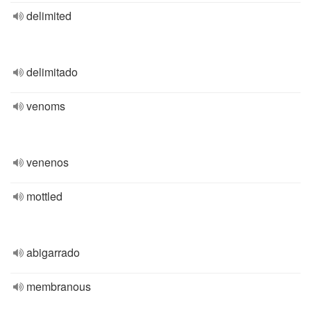
delimited
delimitado
venoms
venenos
mottled
abigarrado
membranous