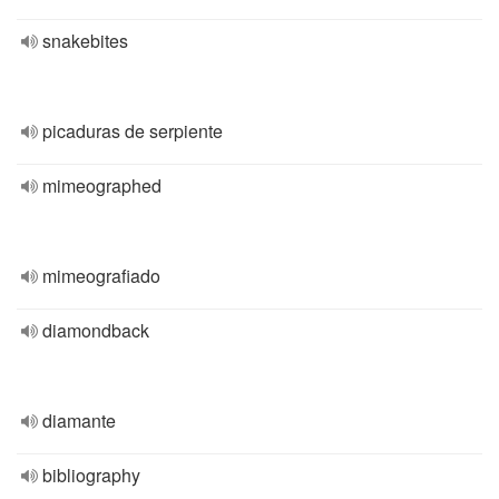
snakebites
picaduras de serpiente
mimeographed
mimeografiado
diamondback
diamante
bibliography