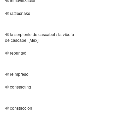
inmovilización
rattlesnake
la serpiente de cascabel / la víbora
de cascabel [Méx]
reprinted
reimpreso
constricting
constricción