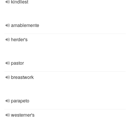
kindliest
amablemente
herder's
pastor
breastwork
parapeto
westerner's