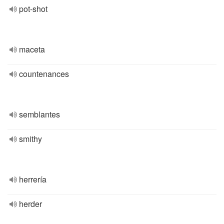
pot-shot
maceta
countenances
semblantes
smithy
herrería
herder