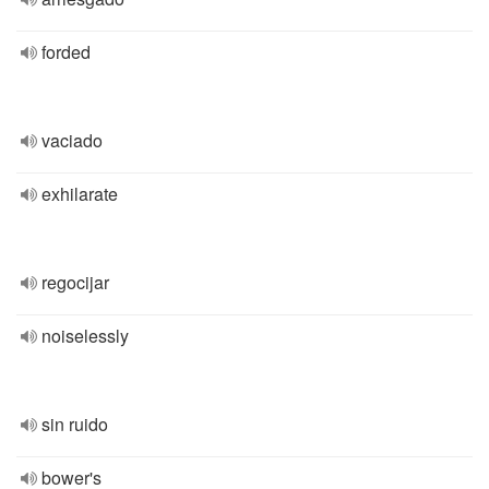
forded
vaciado
exhilarate
regocijar
noiselessly
sin ruido
bower's