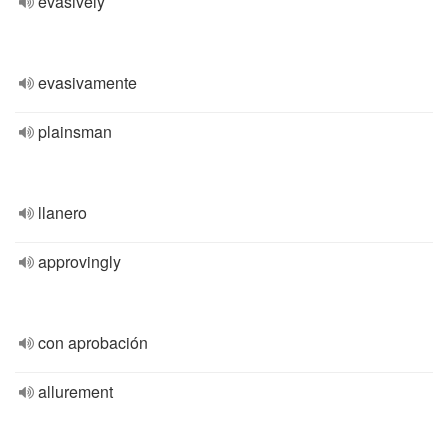
evasively
evasivamente
plainsman
llanero
approvingly
con aprobación
allurement