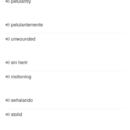
petulantly
petulantemente
unwounded
sin herir
motioning
señalando
stolid