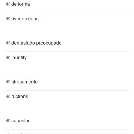
de forma
over-anxious
demasiado preocupado
jauntily
airosamente
ructions
subastas