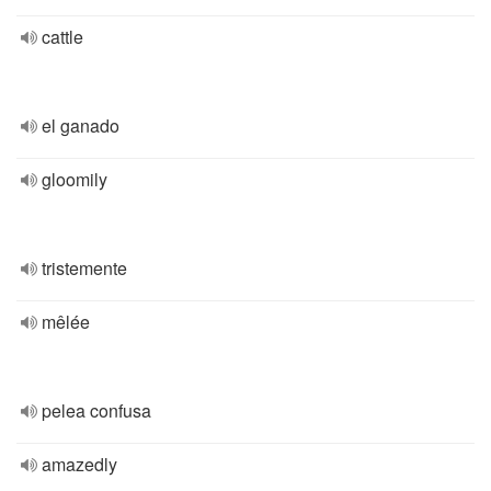
cattle
el ganado
gloomily
tristemente
mêlée
pelea confusa
amazedly