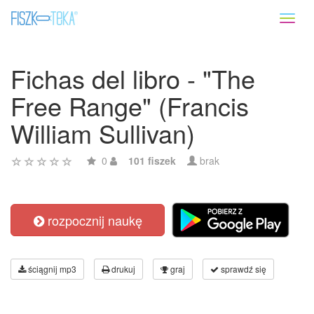
Toggl
naviga
Fichas del libro - "The
Free Range" (Francis
William Sullivan)
0
101 fiszek
brak
rozpocznij naukę
ściągnij mp3
drukuj
graj
sprawdź się