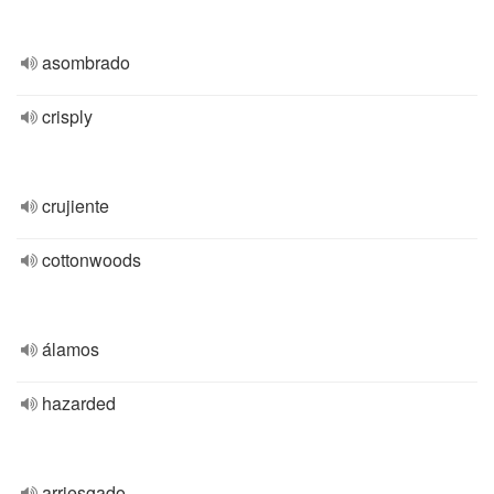
asombrado
crisply
crujiente
cottonwoods
álamos
hazarded
arriesgado