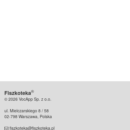
®
Fiszkoteka
© 2026 VocApp Sp. z o.o.
ul. Mielczarskiego 8 / 58
02-798 Warszawa, Polska
fiszkoteka@fiszkoteka.pl