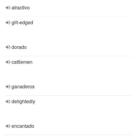
atractivo
gilt-edged
dorado
cattlemen
ganaderos
delightedly
encantado