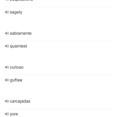
sagely
sabiamente
quaintest
curioso
guffaw
carcajadas
yore