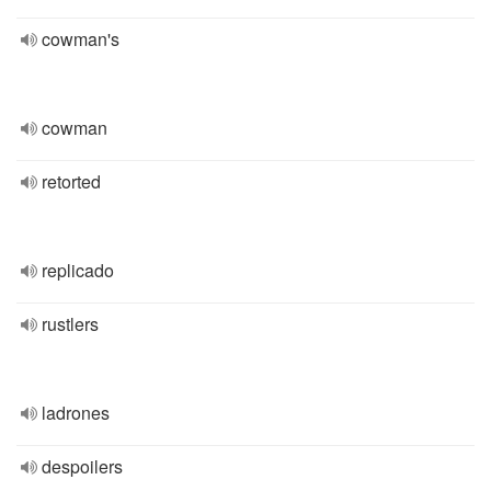
cowman's
cowman
retorted
replicado
rustlers
ladrones
despoilers