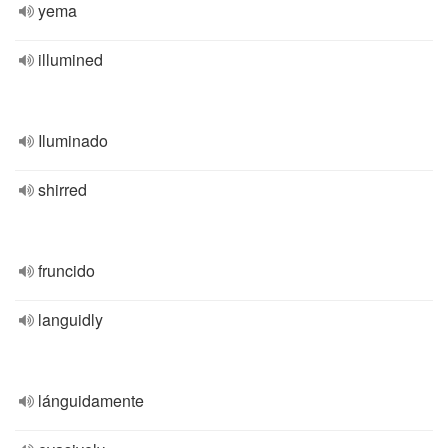
yema
illumined
Iluminado
shirred
fruncido
languidly
lánguidamente