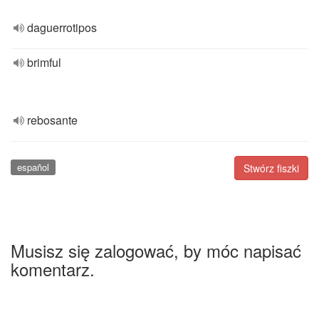
daguerrotipos
brimful
rebosante
español
Stwórz fiszki
Musisz się zalogować, by móc napisać
komentarz.