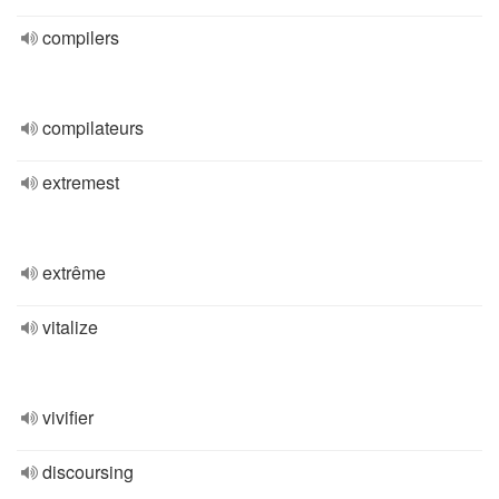
compilers
compilateurs
extremest
extrême
vitalize
vivifier
discoursing