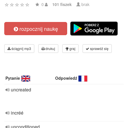
0
101 fiszek
brak
rozpocznij naukę
ściągnij mp3
drukuj
graj
sprawdź się
Pytanie
Odpowiedź
uncreated
incréé
unconditioned