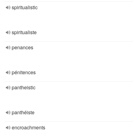
spiritualistic
spiritualiste
penances
pénitences
pantheistic
panthéiste
encroachments