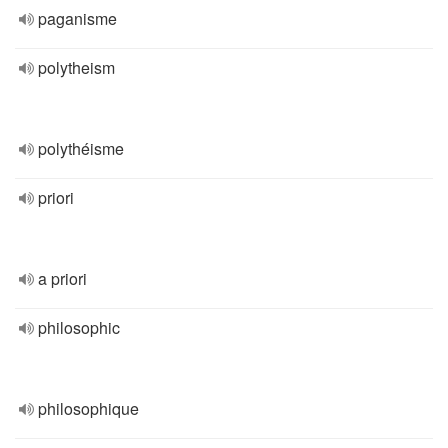
paganisme
polytheism
polythéisme
priori
a priori
philosophic
philosophique