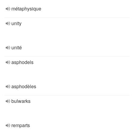
métaphysique
unity
unité
asphodels
asphodèles
bulwarks
remparts