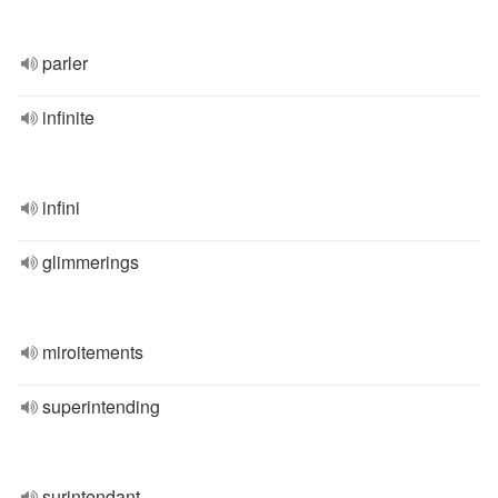
parler
infinite
infini
glimmerings
miroitements
superintending
surintendant