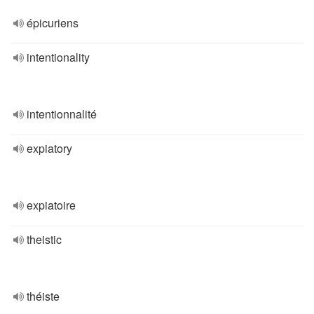
épicuriens
intentionality
intentionnalité
expiatory
expiatoire
theistic
théiste