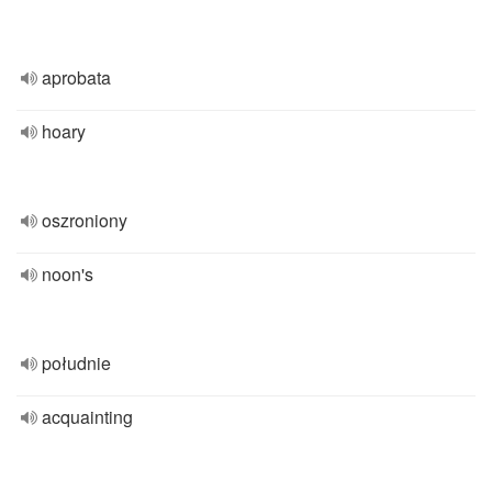
aprobata
hoary
oszroniony
noon's
południe
acquainting