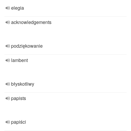
elegia
acknowledgements
podziękowanie
lambent
błyskotliwy
papists
papiści