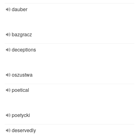
dauber
bazgracz
deceptions
oszustwa
poetical
poetycki
deservedly