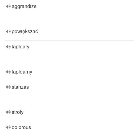
aggrandize
powiększać
lapidary
lapidarny
stanzas
strofy
dolorous