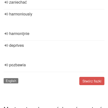
zaniechać
harmoniously
harmonijnie
deprives
pozbawia
English
Stwórz fiszki