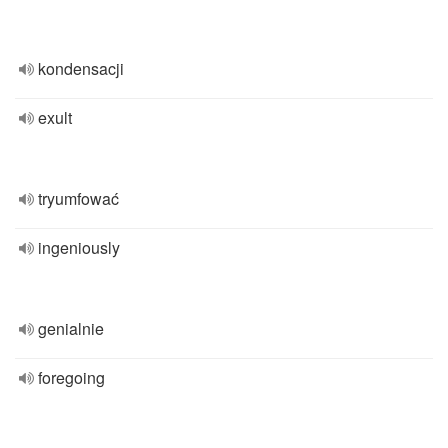
kondensacji
exult
tryumfować
ingeniously
genialnie
foregoing