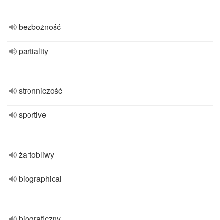
bezbożność
partiality
stronniczość
sportive
żartobliwy
biographical
biograficzny