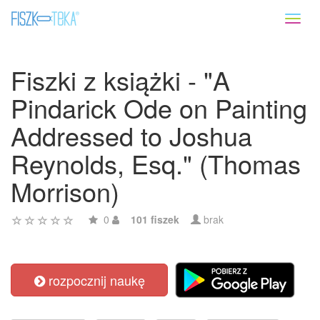
Toggl
naviga
Fiszki z książki - "A
Pindarick Ode on Painting
Addressed to Joshua
Reynolds, Esq." (Thomas
Morrison)
0
101 fiszek
brak
rozpocznij naukę