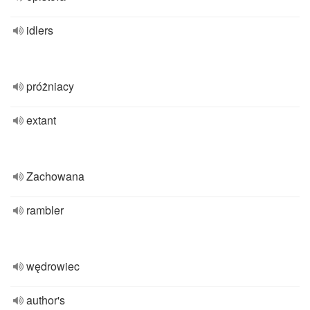
idlers
próżniacy
extant
Zachowana
rambler
wędrowiec
author's