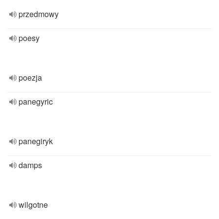
przedmowy
poesy
poezja
panegyric
panegiryk
damps
wilgotne