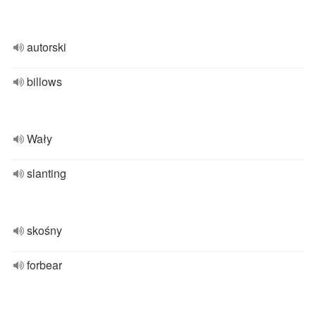
autorski
billows
Wały
slanting
skośny
forbear