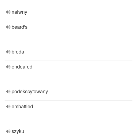
naiwny
beard's
broda
endeared
podekscytowany
embattled
szyku