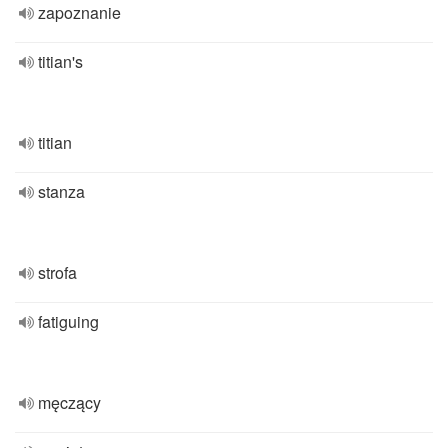
zapoznanie
titian's
titian
stanza
strofa
fatiguing
męczący