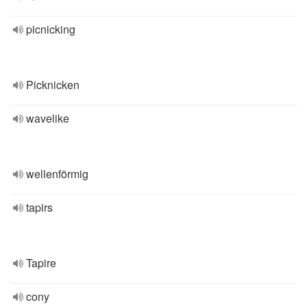
picnicking
Picknicken
wavelike
wellenförmig
tapirs
Tapire
cony