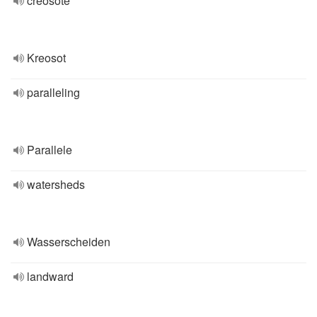
creosote
Kreosot
paralleling
Parallele
watersheds
Wasserscheiden
landward