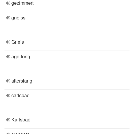
gezimmert
gneiss
Gneis
age-long
alterslang
carlsbad
Karlsbad