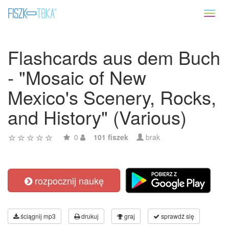
Toggl
naviga
Flashcards aus dem Buch
- "Mosaic of New
Mexico's Scenery, Rocks,
and History" (Various)
0
101 fiszek
brak
rozpocznij naukę
ściągnij mp3
drukuj
graj
sprawdź się