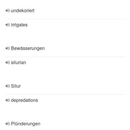
undekoriert
irrigates
Bewässerungen
silurian
Silur
depredations
Plünderungen