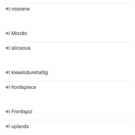
miocene
Miozän
siliceous
kieselsäurehaltig
frontispiece
Frontispiz
uplands