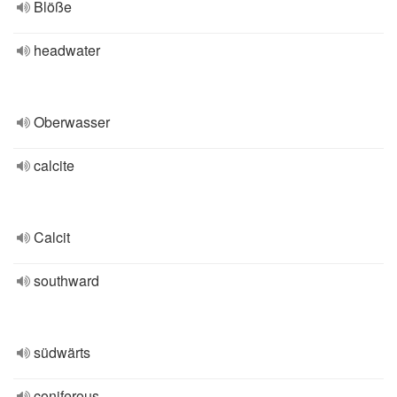
Blöße
headwater
Oberwasser
calcite
Calcit
southward
südwärts
coniferous