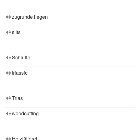
zugrunde liegen
silts
Schluffe
triassic
Trias
woodcutting
Holzfällerei