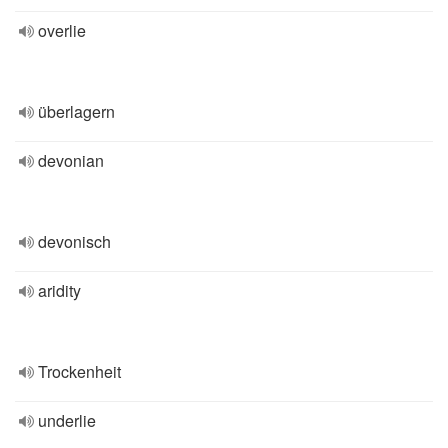
overlie
überlagern
devonian
devonisch
aridity
Trockenheit
underlie