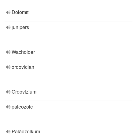
Dolomit
junipers
Wacholder
ordovician
Ordovizium
paleozoic
Paläozoikum