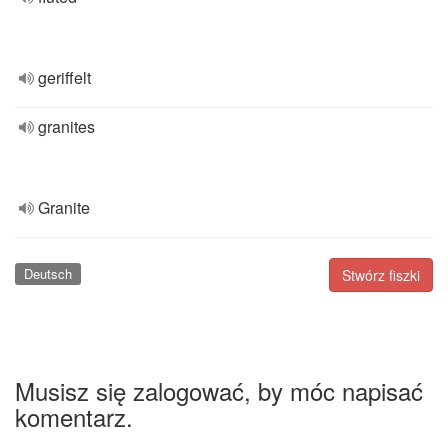
geriffelt
granites
Granite
Deutsch
Stwórz fiszki
Musisz się zalogować, by móc napisać
komentarz.