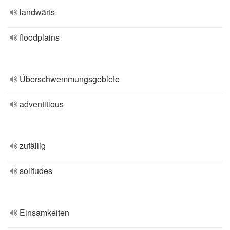
landwärts
floodplains
Überschwemmungsgebiete
adventitious
zufällig
solitudes
Einsamkeiten