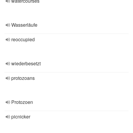
watercourses
Wasserläufe
reoccupied
wiederbesetzt
protozoans
Protozoen
picnicker