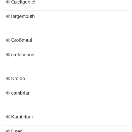
Quellgebiet
largemouth
Großmaul
cretaceous
Kreide-
cambrian
Kambrium
fluted