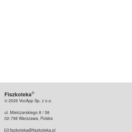
®
Fiszkoteka
© 2026 VocApp Sp. z o.o.
ul. Mielczarskiego 8 / 58
02-798 Warszawa, Polska
fiszkoteka@fiszkoteka.pl