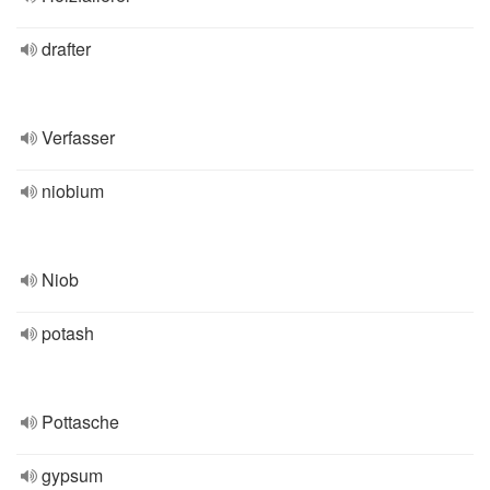
drafter
Verfasser
niobium
Niob
potash
Pottasche
gypsum