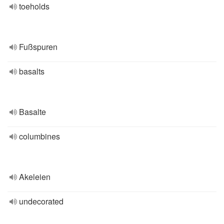
toeholds
Fußspuren
basalts
Basalte
columbines
Akeleien
undecorated