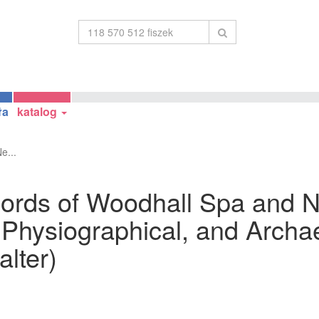
ła
katalog
e...
Records of Woodhall Spa and
, Physiographical, and Archae
lter)