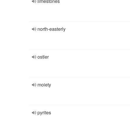
limestones
north-easterly
ostler
moiety
pyrites