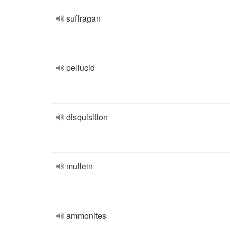
suffragan
pellucid
disquisition
mullein
ammonites