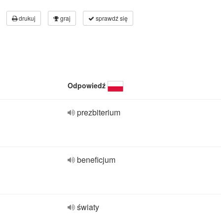
drukuj
graj
sprawdź się
Odpowiedź
prezbiterium
beneficjum
światy