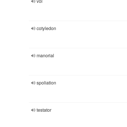
vol
cotyledon
manorial
spoliation
testator