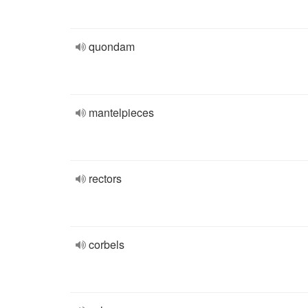
quondam
mantelpieces
rectors
corbels