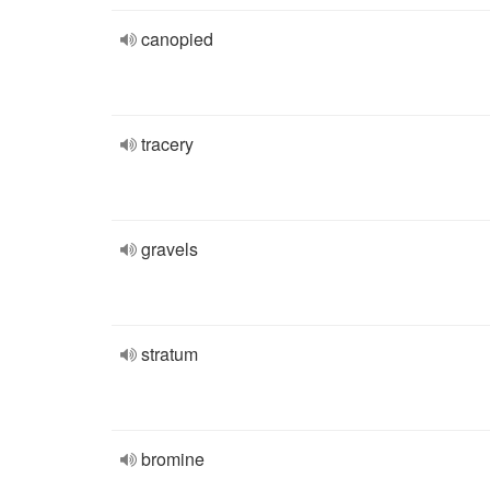
canopied
tracery
gravels
stratum
bromine