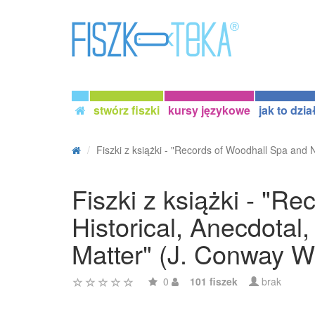
stwórz fiszki
kursy językowe
jak to dzia
Fiszki z książki - "Records of Woodhall Spa and N
Fiszki z książki - "
Historical, Anecdotal
Matter" (J. Conway Wa
0
101 fiszek
brak