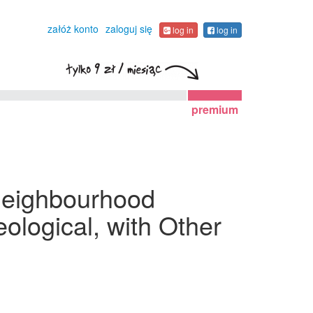
załóż konto
zaloguj się
log in
log in
premium
 Neighbourhood
ological, with Other