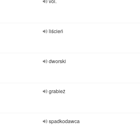
vol.
liścień
dworski
grabież
spadkodawca