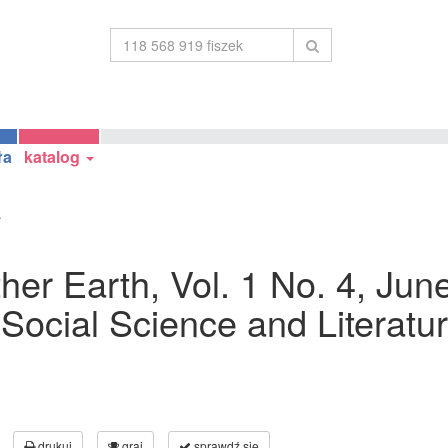
ła
katalog
.
other Earth, Vol. 1 No. 4, Ju
ocial Science and Literatur
drukuj
graj
sprawdź się