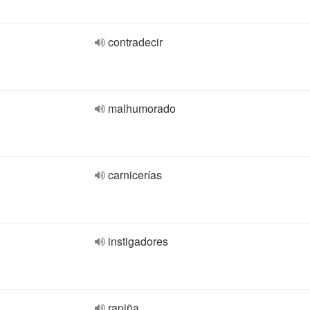
contradecir
malhumorado
carnicerías
instigadores
rapiña