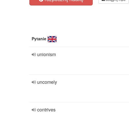
Pytanie
unionism
uncomely
contrives