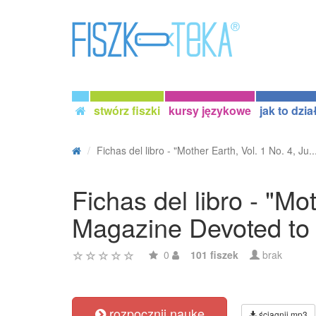
stwórz fiszki
kursy językowe
jak to dzia
Fichas del libro - "Mother Earth, Vol. 1 No. 4, Ju..
Fichas del libro - "M
Magazine Devoted to S
0
101 fiszek
brak
rozpocznij naukę
ściągnij mp3