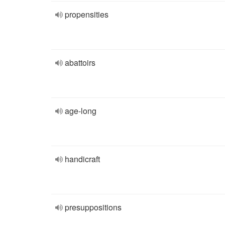
propensities
abattoirs
age-long
handicraft
presuppositions