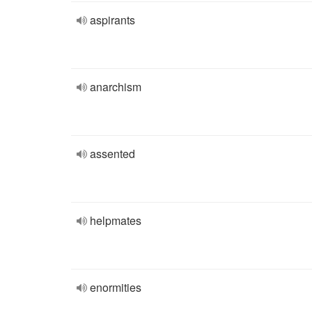
aspirants
anarchism
assented
helpmates
enormities