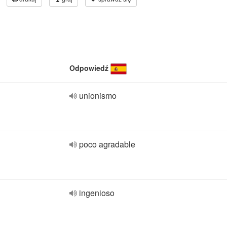
Odpowiedź
unionismo
poco agradable
ingenioso