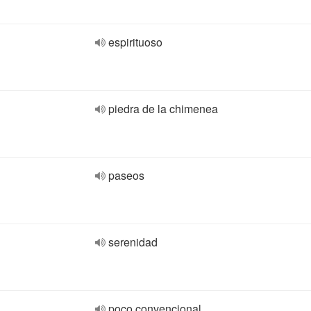
espirituoso
piedra de la chimenea
paseos
serenidad
poco convencional