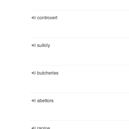
controvert
sulkily
butcheries
abettors
rapine