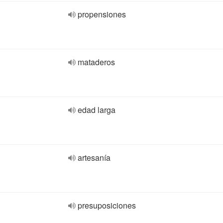
propensiones
mataderos
edad larga
artesanía
presuposiciones