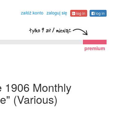
załóż konto
zaloguj się
log in
log in
premium
ne 1906 Monthly
e" (Various)