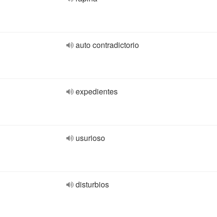
auto contradictorio
expedientes
usurioso
disturbios