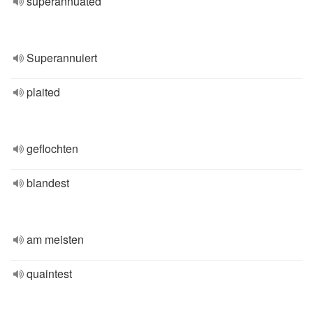
superannuated
Superannuiert
plaited
geflochten
blandest
am meisten
quaintest