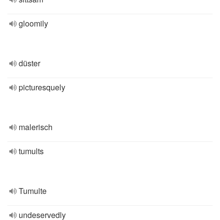
gloomily
düster
picturesquely
malerisch
tumults
Tumulte
undeservedly