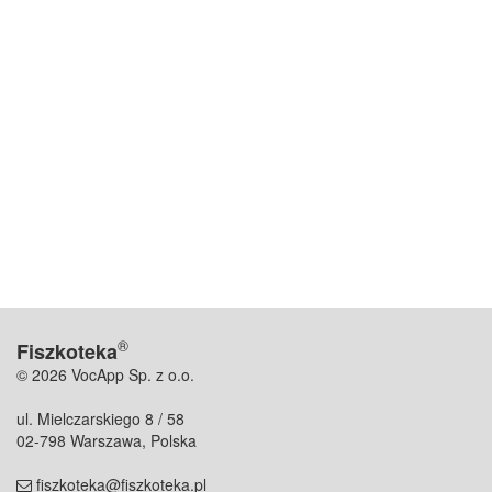
®
Fiszkoteka
© 2026 VocApp Sp. z o.o.
ul. Mielczarskiego 8 / 58
02-798 Warszawa, Polska
fiszkoteka@fiszkoteka.pl