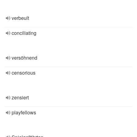
verbeult
conciliating
versöhnend
censorious
zensiert
playfellows