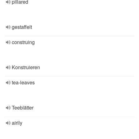
pillared
gestaffelt
construing
Konstruieren
tea-leaves
Teeblätter
airily