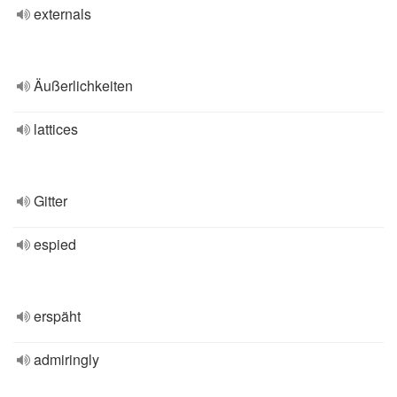
externals
Äußerlichkeiten
lattices
Gitter
espied
erspäht
admiringly