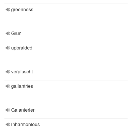
greenness
Grün
upbraided
verpfuscht
gallantries
Galanterien
inharmonious