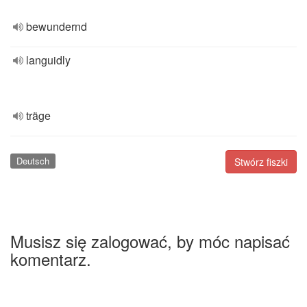
bewundernd
languidly
träge
Deutsch
Stwórz fiszki
Musisz się zalogować, by móc napisać
komentarz.