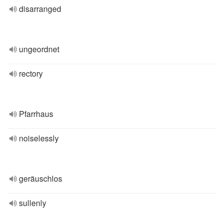
disarranged
ungeordnet
rectory
Pfarrhaus
noiselessly
geräuschlos
sullenly