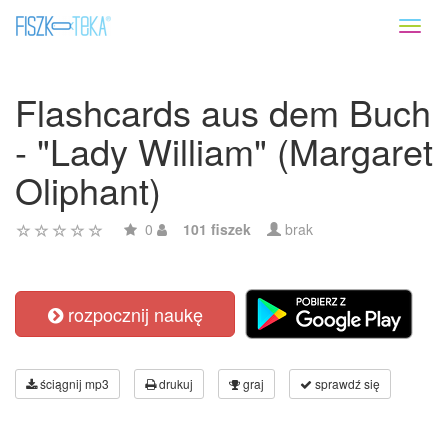
Toggl
naviga
Flashcards aus dem Buch
- "Lady William" (Margaret
Oliphant)
0
101 fiszek
brak
rozpocznij naukę
ściągnij mp3
drukuj
graj
sprawdź się