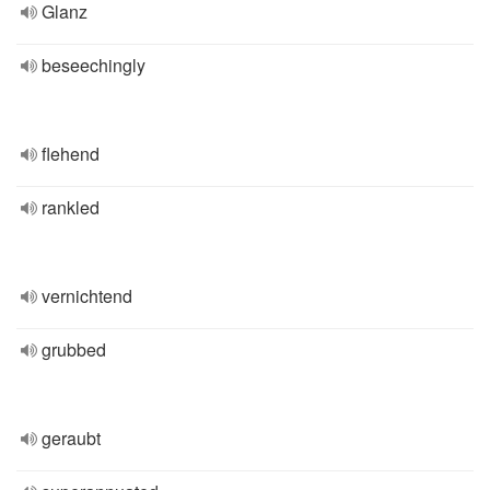
Glanz
beseechingly
flehend
rankled
vernichtend
grubbed
geraubt