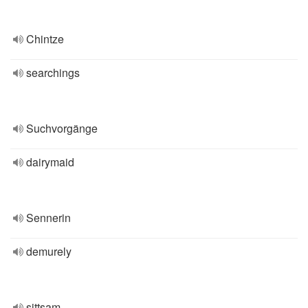
Chintze
searchings
Suchvorgänge
dairymaid
Sennerin
demurely
sittsam