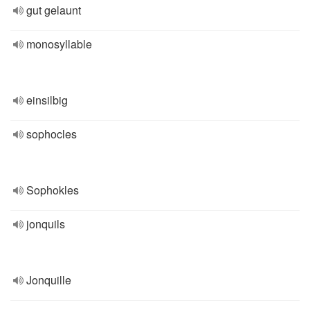
gut gelaunt
monosyllable
einsilbig
sophocles
Sophokles
jonquils
Jonquille