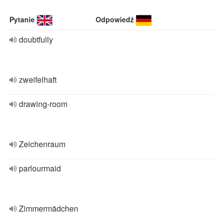
Pytanie
Odpowiedź
doubtfully
zweifelhaft
drawing-room
Zeichenraum
parlourmaid
Zimmermädchen