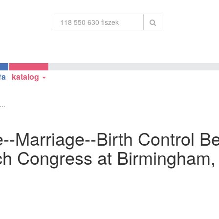
ła
katalog
..
ve--Marriage--Birth Control 
rch Congress at Birmingham,