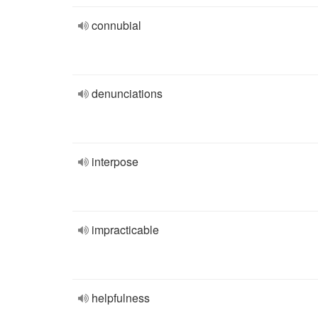
connubial
denunciations
interpose
impracticable
helpfulness