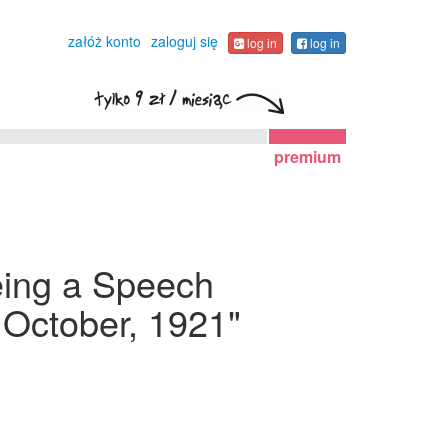
załóż konto
zaloguj się
log in
log in
premium
Being a Speech
 October, 1921"