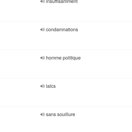
insuffisamment
condamnations
homme politique
laïcs
sans souillure