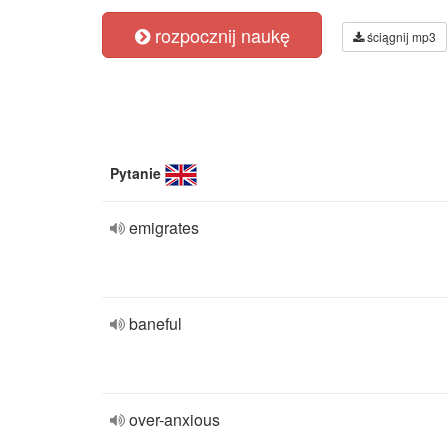
rozpocznij naukę
ściągnij mp3
Pytanie
emigrates
baneful
over-anxious