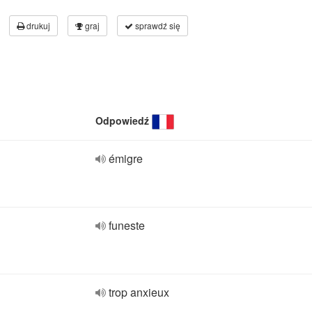
drukuj
graj
sprawdź się
Odpowiedź
émigre
funeste
trop anxieux