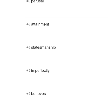
perusal
attainment
statesmanship
imperfectly
behoves