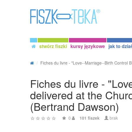
stwórz fiszki
kursy językowe
jak to dzia
Fiches du livre - "Love--Marriage--Birth Control B.
Fiches du livre - "Lo
delivered at the Chu
(Bertrand Dawson)
0
101 fiszek
brak