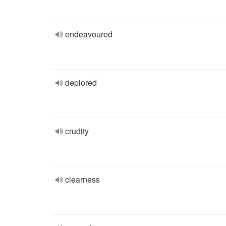
endeavoured
deplored
crudity
clearness