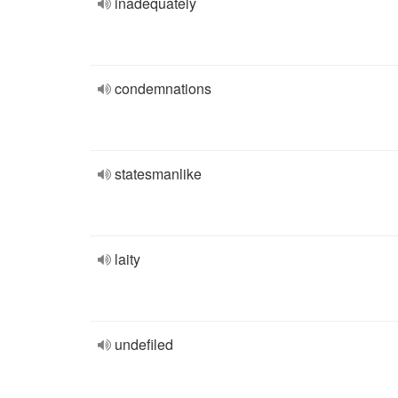
inadequately
condemnations
statesmanlike
laity
undefiled