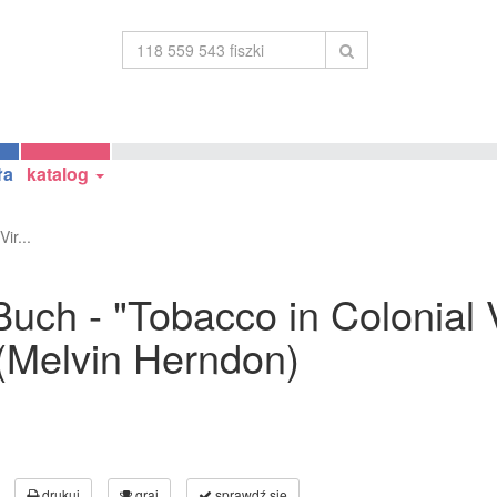
ła
katalog
ir...
uch - "Tobacco in Colonial V
(Melvin Herndon)
drukuj
graj
sprawdź się