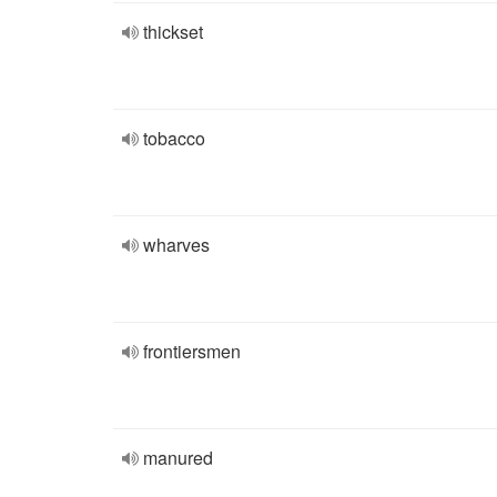
thickset
tobacco
wharves
frontiersmen
manured