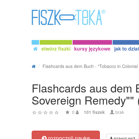
stwórz fiszki
kursy językowe
jak to dzia
Flashcards aus dem Buch - "Tobacco in Colonial V
Flashcards aus dem B
Sovereign Remedy"" 
0
101 fiszek
brak
rozpocznij naukę
ściągnij mp3