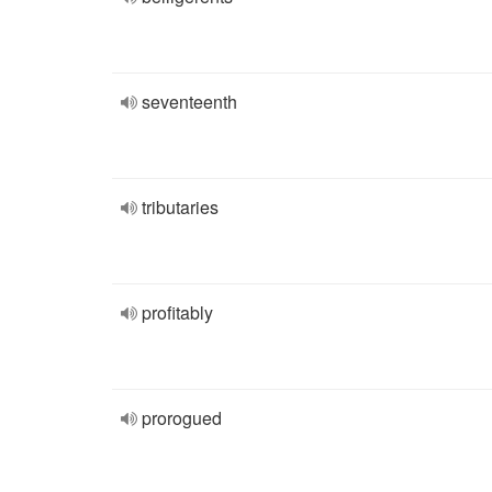
seventeenth
tributaries
profitably
prorogued