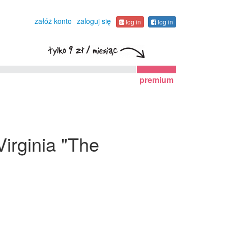
załóż konto
zaloguj się
log in
log in
premium
irginia "The