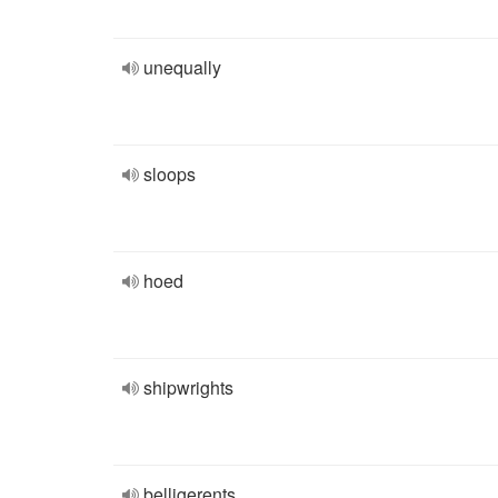
unequally
sloops
hoed
shipwrights
belligerents