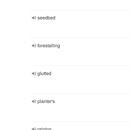
seedbed
forestalling
glutted
planter's
prizing