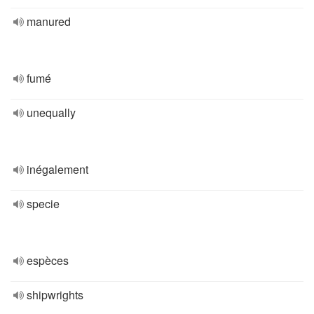
manured
fumé
unequally
inégalement
specie
espèces
shipwrights