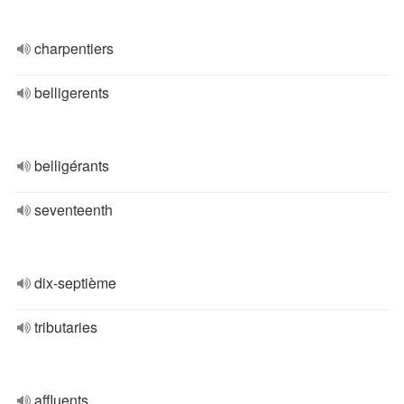
charpentiers
belligerents
belligérants
seventeenth
dix-septième
tributaries
affluents