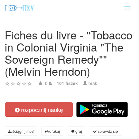
Toggl
naviga
Fiches du livre - "Tobacco
in Colonial Virginia "The
Sovereign Remedy""
(Melvin Herndon)
0
101 fiszek
brak
rozpocznij naukę
ściągnij mp3
drukuj
graj
sprawdź się