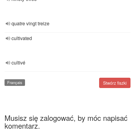
quatre vingt treize
cultivated
cultivé
Français
Stwórz fiszki
Musisz się zalogować, by móc napisać
komentarz.