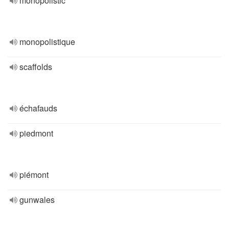
monopolistic
monopolistique
scaffolds
échafauds
piedmont
piémont
gunwales