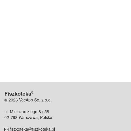
®
Fiszkoteka
© 2026 VocApp Sp. z o.o.
ul. Mielczarskiego 8 / 58
02-798 Warszawa, Polska
fiszkoteka@fiszkoteka.pl