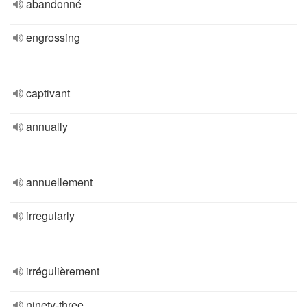
abandonné
engrossing
captivant
annually
annuellement
irregularly
irrégulièrement
ninety-three