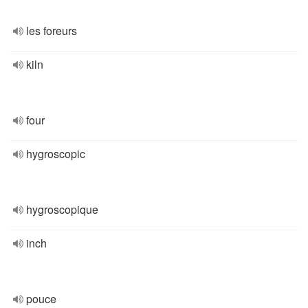
les foreurs
kiln
four
hygroscopic
hygroscopique
inch
pouce