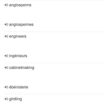
angiosperms
angiospermes
engineers
ingénieurs
cabinetmaking
ébénisterie
girdling