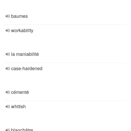
baumes
workability
la maniabilité
case-hardened
cémenté
whitish
blanchâtre