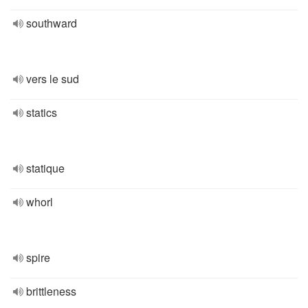
southward
vers le sud
statics
statique
whorl
spire
brittleness