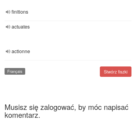
finitions
actuates
actionne
Français
Stwórz fiszki
Musisz się zalogować, by móc napisać
komentarz.