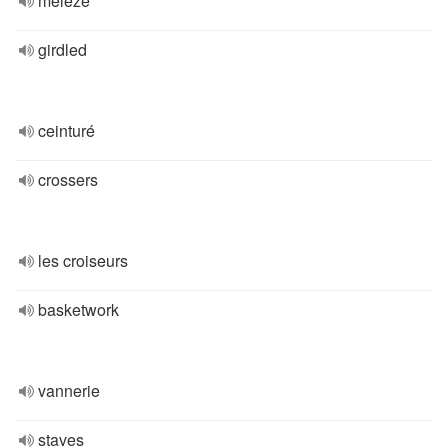
mélèze
girdled
ceinturé
crossers
les croiseurs
basketwork
vannerie
staves