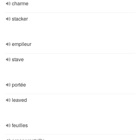
charme
stacker
empileur
stave
portée
leaved
feuilles