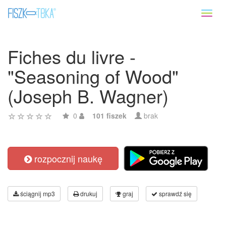
Toggl
naviga
Fiches du livre -
"Seasoning of Wood"
(Joseph B. Wagner)
0
101 fiszek
brak
rozpocznij naukę
ściągnij mp3
drukuj
graj
sprawdź się