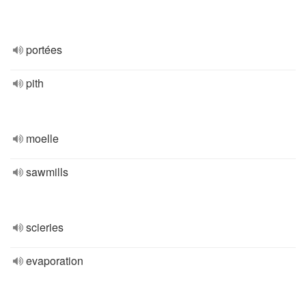
portées
pith
moelle
sawmills
scieries
evaporation