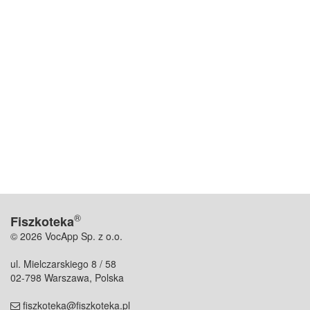
®
Fiszkoteka
© 2026 VocApp Sp. z o.o.
ul. Mielczarskiego 8 / 58
02-798 Warszawa, Polska
fiszkoteka@fiszkoteka.pl