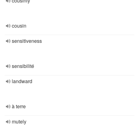
cousinly
cousin
sensitiveness
sensibilité
landward
à terre
mutely