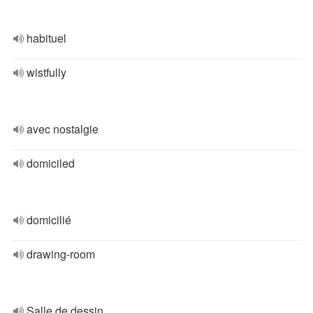
habituel
wistfully
avec nostalgie
domiciled
domicilié
drawing-room
Salle de dessin