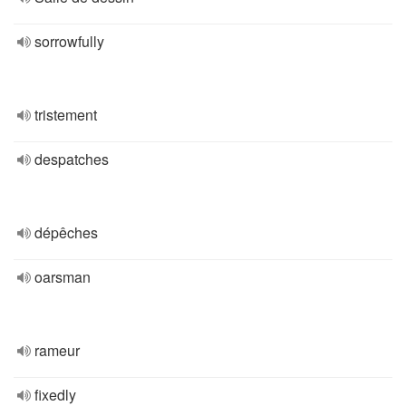
sorrowfully
tristement
despatches
dépêches
oarsman
rameur
fixedly