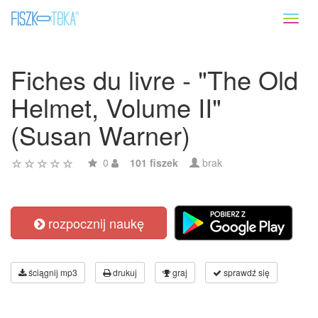
Toggl
naviga
Fiches du livre - "The Old
Helmet, Volume II"
(Susan Warner)
0
101 fiszek
brak
rozpocznij naukę
ściągnij mp3
drukuj
graj
sprawdź się