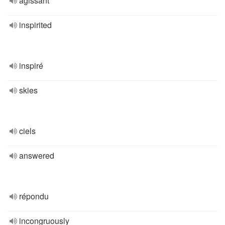
agissant
inspirited
inspiré
skies
ciels
answered
répondu
incongruously