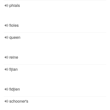
phials
fioles
queen
reine
fijian
fidjien
schooner's