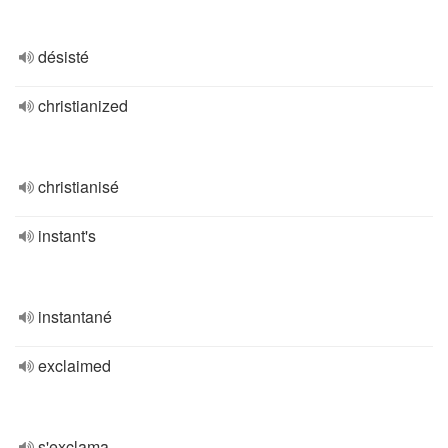
désisté
christianized
christianisé
instant's
instantané
exclaimed
s'exclama