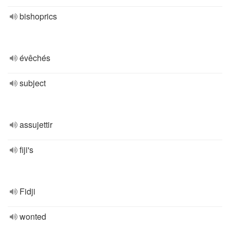
bishoprics
évêchés
subject
assujettir
fiji's
Fidji
wonted