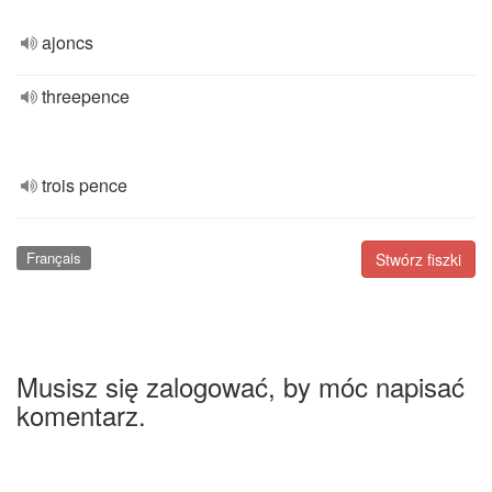
ajoncs
threepence
trois pence
Français
Stwórz fiszki
Musisz się zalogować, by móc napisać
komentarz.