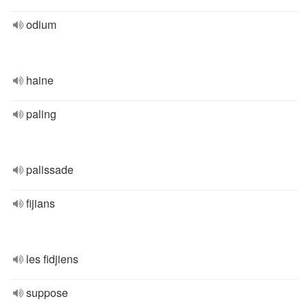
odium
haine
paling
palissade
fijians
les fidjiens
suppose