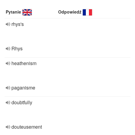
Pytanie
Odpowiedź
rhys's
Rhys
heathenism
paganisme
doubtfully
douteusement