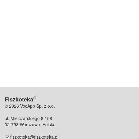
®
Fiszkoteka
© 2026 VocApp Sp. z o.o.
ul. Mielczarskiego 8 / 58
02-798 Warszawa, Polska
fiszkoteka@fiszkoteka.pl