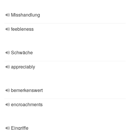
Misshandlung
feebleness
Schwäche
appreciably
bemerkenswert
encroachments
Eingriffe