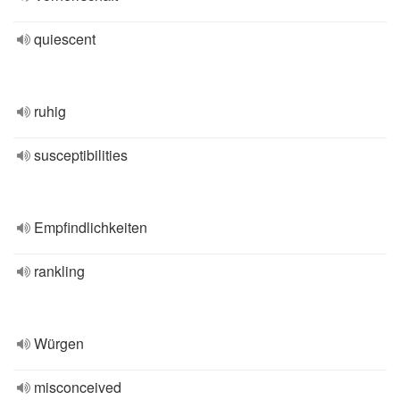
quiescent
ruhig
susceptibilities
Empfindlichkeiten
rankling
Würgen
misconceived