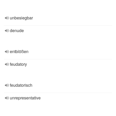
unbesiegbar
denude
entblößen
feudatory
feudatorisch
unrepresentative