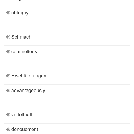
obloquy
Schmach
commotions
Erschütterungen
advantageously
vorteilhaft
dénouement