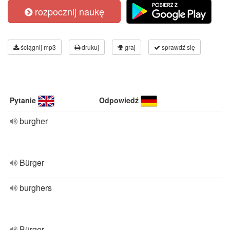
rozpocznij naukę
ściągnij mp3
drukuj
graj
sprawdź się
Pytanie
Odpowiedź
burgher
Bürger
burghers
Bürger