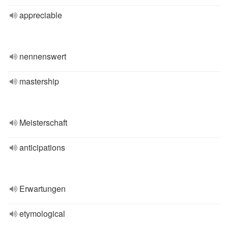
appreciable
nennenswert
mastership
Meisterschaft
anticipations
Erwartungen
etymological