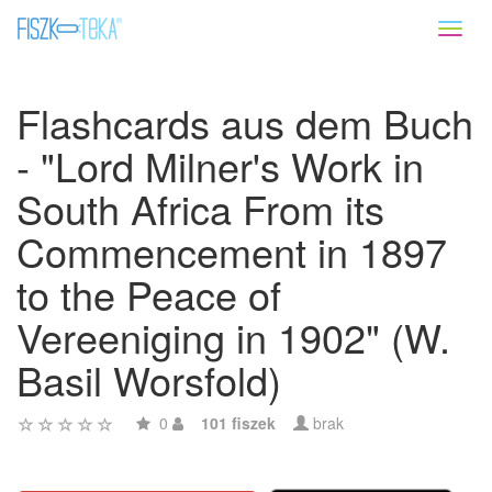
Toggl
naviga
Flashcards aus dem Buch
- "Lord Milner's Work in
South Africa From its
Commencement in 1897
to the Peace of
Vereeniging in 1902" (W.
Basil Worsfold)
0
101 fiszek
brak