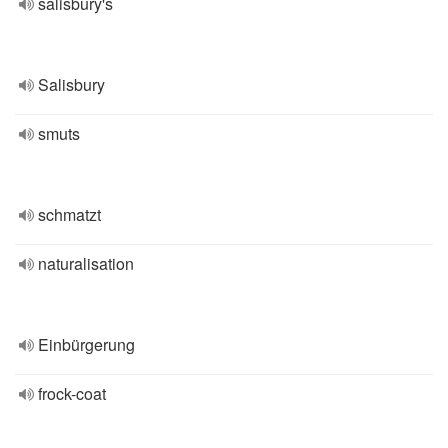
salisbury's
Salisbury
smuts
schmatzt
naturalisation
Einbürgerung
frock-coat